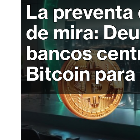
r
La preventa 
c
a
de mira: De
d
o
s
bancos centr
B
Bitcoin par
i
t
c
o
i
n
E