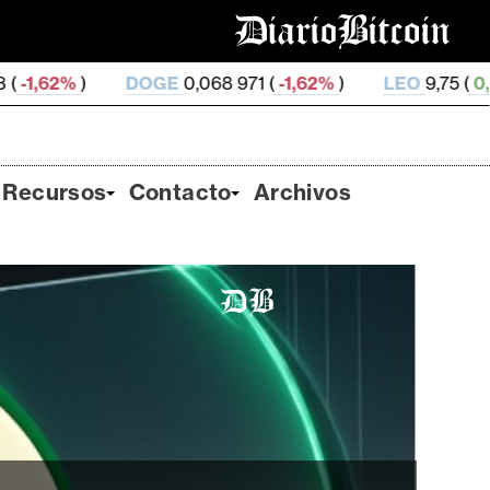
GE
0,068 971 (
-1,62%
)
LEO
9,75 (
0,26%
)
ZEC
495,1
Recursos
Contacto
Archivos