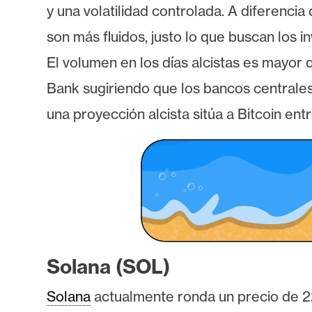
o
y una volatilidad controlada. A diferenci
s
son más fluidos, justo lo que buscan los 
El volumen en los días alcistas es mayor q
C
Bank sugiriendo que los bancos centrales 
o
n
una proyección alcista sitúa a Bitcoin en
t
a
c
t
o
y
P
u
Solana (SOL)
b
Solana
actualmente ronda un precio de 2
l