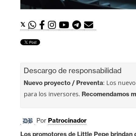
t
h
e
𝕏
r
e
u
m
Descargo de responsabilidad
I
: Los nuevo
Nuevo proyecto / Preventa
A
para los inversores.
Recomendamos más
A
n
Por
Patrocinador
á
l
Los promotores de Little Pepe brindan 