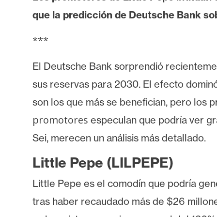
i
que la predicción de Deutsche Bank s
s
i
***
s
El Deutsche Bank sorprendió recientement
N
sus reservas para 2030. El efecto domin
o
son los que más se benefician, pero los
t
a
promotores
especulan que podría ver gr
s
Sei, merecen un análisis más detallado.
d
e
Little Pepe (LILPEPE)
P
Little Pepe es el comodín que podría gen
r
e
tras haber recaudado más de $26 millone
n