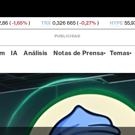
RX
0,326 665 (
-0,27%
)
HYPE
55,93 (
-1,62%
)
DO
PUBLICIDAD
um
IA
Análisis
Notas de Prensa
Temas