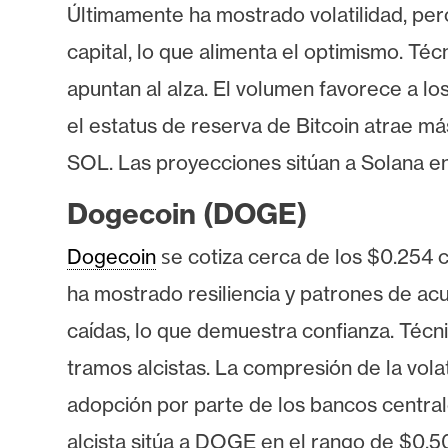
i
Últimamente ha mostrado volatilidad, per
c
capital, lo que alimenta el optimismo. T
i
d
apuntan al alza. El volumen favorece a lo
a
el estatus de reserva de Bitcoin atrae má
d
SOL. Las proyecciones sitúan a Solana en
Dogecoin (DOGE)
s
Dogecoin
e cotiza cerca de los $0.254
ha mostrado resiliencia y patrones de a
caídas, lo que demuestra confianza. Téc
tramos alcistas. La compresión de la volat
adopción por parte de los bancos central
alcista sitúa a DOGE en el rango de $0.5