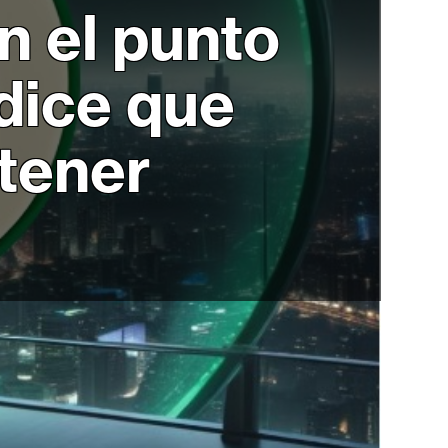
n el punto
dice que
etener