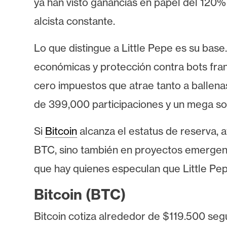
ya han visto ganancias en papel del 120%
s
a
alcista constante.
Lo que distingue a Little Pepe es su ba
T
económicas y protección contra bots franc
e
m
cero impuestos que atrae tanto a ballena
a
de 399,000 participaciones y un mega s
s
Si
Bitcoin
alcanza el estatus de reserva, a
R
BTC, sino también en proyectos emergente
e
que hay quienes especulan que Little Pepe
c
u
Bitcoin (BTC)
r
Bitcoin cotiza alrededor de $119.500 seg
s