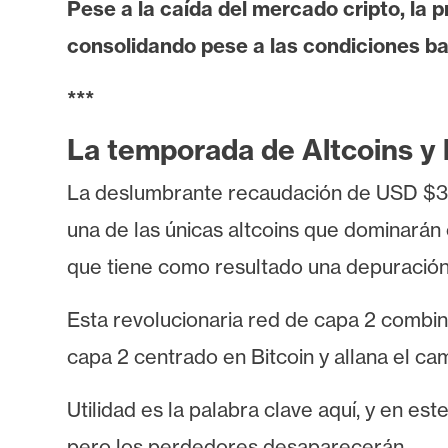
Pese a la caída del mercado cripto, la
i
s
consolidando pese a las condiciones baj
i
s
***
La temporada de Altcoins y 
N
o
La deslumbrante recaudación de USD
$3
t
una de las únicas altcoins que dominarán
a
que tiene como resultado una depuración m
s
d
Esta revolucionaria red de capa 2 combin
e
P
capa 2 centrado en Bitcoin y allana el ca
r
e
Utilidad es la palabra clave aquí, y en es
n
pero los perdedores desaparecerán.