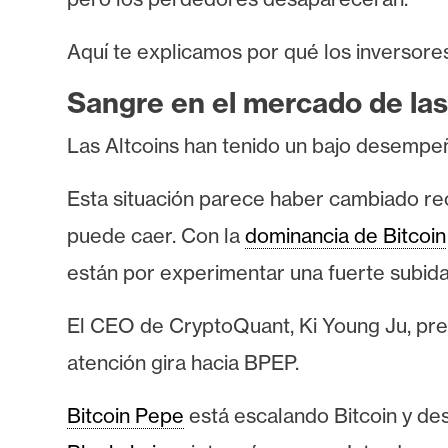
s
a
Aquí te explicamos por qué los inversores
Sangre en el mercado de las
T
e
Las Altcoins han tenido un bajo desempeñ
m
a
Esta situación parece haber cambiado re
s
puede caer. Con la
dominancia de Bitcoin
están por experimentar una fuerte subida
R
e
El CEO de CryptoQuant, Ki Young Ju, pr
c
atención gira hacia BPEP.
u
r
Bitcoin Pepe
está escalando Bitcoin y des
s