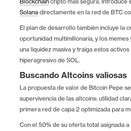
Blockchain
cripto más segura. Introduce 
o
s
Solana
directamente en la red de BTC con
El plan de desarrollo también incluye la 
C
o
oportunidad multimillonaria, y los memes 
n
una liquidez masiva y traiga estos activo
t
hiperagresivo de SOL.
a
c
Buscando Altcoins valiosas
t
o
La propuesta de valor de Bitcoin Pepe se
y
supervivencia de las altcoins: utilidad c
P
primera red de capa 2 optimizada para m
u
b
Con el 50% de su oferta total asignada 
l