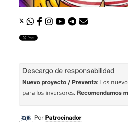
t
h
𝕏
e
r
e
u
m
Descargo de responsabilidad
I
A
: Los nuevo
Nuevo proyecto / Preventa
para los inversores.
Recomendamos más
A
n
á
Por
Patrocinador
l