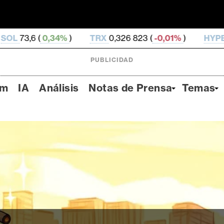
)
TRX
0,326 823 (
-0,01%
)
HYPE
56,75 (
2,31%
)
PUBLICIDAD
um
IA
Análisis
Notas de Prensa
Temas