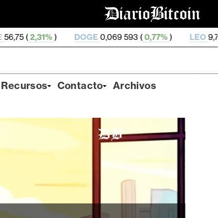
DOGE
0,069 593 (
0,77%
)
LEO
9,76 (
0,22%
)
Z
Recursos
Contacto
Archivos