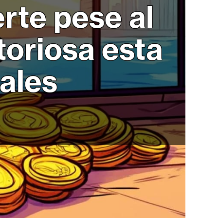
rte pese al
toriosa esta
pales