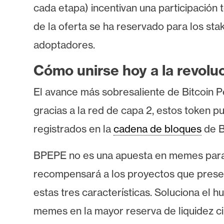
i
cada etapa) incentivan una participación 
c
de la oferta se ha reservado para los st
i
d
adoptadores.
a
Cómo unirse hoy a la revolu
d
El avance más sobresaliente de Bitcoin 
gracias a la red de capa 2, estos token p
registrados en la
cadena de bloques
de B
BPEPE no es una apuesta en memes para i
recompensará a los proyectos que presente
estas tres características. Soluciona el 
memes en la mayor reserva de liquidez c