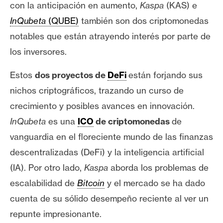
s
con la anticipación en aumento,
Kaspa
(KAS) e
InQubeta
(QUBE)
también son dos criptomonedas
notables que están atrayendo interés por parte de
N
o
los inversores.
t
Estos
dos proyectos de
DeFi
están forjando sus
a
s
nichos criptográficos, trazando un curso de
d
crecimiento y posibles avances en innovación.
e
InQubeta
es una
ICO
de criptomonedas
de
P
vanguardia en el floreciente mundo de las finanzas
r
e
descentralizadas (DeFi) y la inteligencia artificial
n
(IA). Por otro lado,
Kaspa
aborda los problemas de
s
escalabilidad de
Bitcoin
y el mercado se ha dado
a
cuenta de su sólido desempeño reciente al ver un
repunte impresionante.