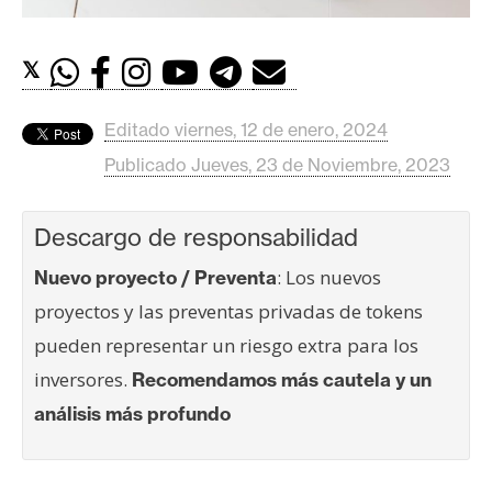
c
a
d
𝕏
o
s
Editado viernes, 12 de enero, 2024
Publicado Jueves, 23 de Noviembre, 2023
B
i
Descargo de responsabilidad
t
c
: Los nuevos
Nuevo proyecto / Preventa
o
proyectos y las preventas privadas de tokens
i
pueden representar un riesgo extra para los
n
inversores.
Recomendamos más cautela y un
análisis más profundo
E
t
h