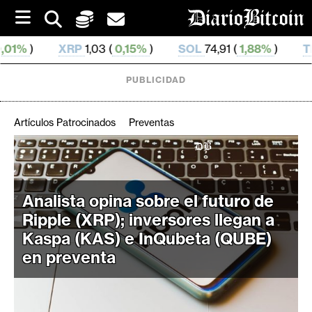
S
k
i
P
1,03 (
0,15%
)
SOL
74,91 (
1,88%
)
TRX
0,328 934 (
p
t
o
PUBLICIDAD
c
o
n
Artículos Patrocinados
Preventas
t
e
C
n
r
t
i
Analista opina sobre el futuro de
p
Ripple (XRP); inversores llegan a
t
Kaspa (KAS) e InQubeta (QUBE)
o
en preventa
M
e
r