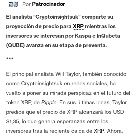
Por
Patrocinador
e
r
El analista “Cryptoinsightsuk” comparte su
e
proyección de precio para
XRP
mientras los
u
inversores se interesan por Kaspa e InQubeta
m
(QUBE) avanza en su etapa de preventa.
I
***
A
El principal analista Will Taylor, también conocido
como Cryptoinsightsuk en redes sociales, ha
A
vuelto a poner su mirada perspicaz en el futuro del
n
á
token XRP, de
Ripple
. En sus últimas ideas, Taylor
l
predice que el precio de XRP alcanzará los USD
i
$1,35, lo que genera esperanzas entre los
s
inversores tras la reciente caída de
XRP
. Ahora,
i