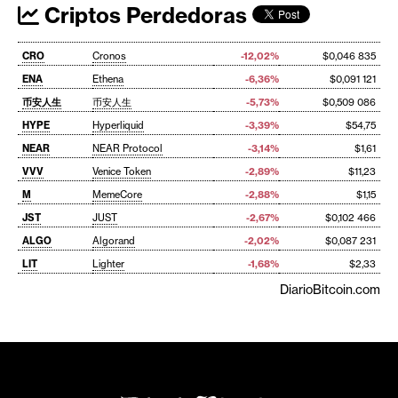
Criptos Perdedoras
CRO
Cronos
-12,02%
$0,046 835
ENA
Ethena
-6,36%
$0,091 121
币安人生
币安人生
-5,73%
$0,509 086
HYPE
Hyperliquid
-3,39%
$54,75
NEAR
NEAR Protocol
-3,14%
$1,61
VVV
Venice Token
-2,89%
$11,23
M
MemeCore
-2,88%
$1,15
JST
JUST
-2,67%
$0,102 466
ALGO
Algorand
-2,02%
$0,087 231
LIT
Lighter
-1,68%
$2,33
DiarioBitcoin.com