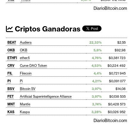
DiarioBitcoin.com
Criptos Ganadoras
BEAT
Audiera
22,33%
$2,55
OKB
OKB
5,6%
$92,98
ETHFI
ether.fi
4,76%
$0,381 723
CRV
Curve DAO Token
4,53%
$0,224 492
FIL
Filecoin
4,4%
$0,721 945
PI
Pi
4,21%
$0,091 077
BSV
Bitcoin SV
3,97%
$14,08
FET
Artificial Superintelligence Alliance
3,97%
$0,138 535
MNT
Mantle
3,74%
$0,428 573
KAS
Kaspa
3,28%
$0,026 952
DiarioBitcoin.com