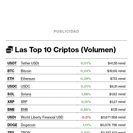
PUBLICIDAD
Las Top 10 Criptos (Volumen)
USDT
Tether USDt
0,01%
$41,55 mmd
BTC
Bitcoin
0,24%
$19,66 mmd
ETH
Ethereum
0,39%
$7,13 mmd
USDC
USDC
0,01%
$6,51 mmd
SOL
Solana
1,88%
$1,62 mmd
XRP
XRP
0,15%
$1,27 mmd
BNB
BNB
0,86%
$1,15 mmd
USD1
World Liberty Financial USD
-0,0%
$0,671 568 mmd
DOGE
Dogecoin
1,11%
$0,376 756 mmd
TRX
TRON
0,67%
$0,357 612 mmd