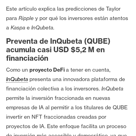
T
e
Este artículo explica las predicciones de Taylor
m
para
Ripple
y por qué los inversores están atentos
a
a
Kaspa
e
InQubeta
.
s
Preventa de InQubeta (QUBE)
acumula casi USD $5,2 M en
R
financiación
e
c
Como un
proyecto DeFi
a tener en cuenta,
u
InQubeta
presenta una innovadora plataforma de
r
financiación colectiva a los inversores.
InQubeta
s
o
permite la inversión fraccionada en nuevas
s
empresas de IA al permitir a los titulares de QUBE
invertir en NFT fraccionadas creadas por
C
proyectos de IA. Este enfoque facilita un proceso
o
de inversión más accesible y democrático, ya que