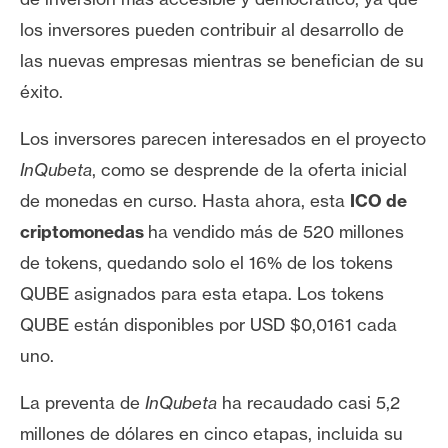
n
los inversores pueden contribuir al desarrollo de
t
las nuevas empresas mientras se benefician de su
a
c
éxito.
t
Los inversores parecen interesados en el proyecto
o
y
InQubeta
, como se desprende de la oferta inicial
P
de monedas en curso. Hasta ahora, esta
ICO de
u
criptomonedas
ha vendido más de 520 millones
b
de tokens, quedando solo el 16% de los tokens
l
i
QUBE asignados para esta etapa. Los tokens
c
QUBE están disponibles por USD $0,0161 cada
i
uno.
d
a
La preventa de
InQubeta
ha recaudado casi 5,2
d
millones de dólares en cinco etapas, incluida su