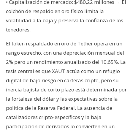
T
• Capitalización de mercado: $480,22 millones → El
e
colchón de respaldo en oro físico limita la
m
volatilidad a la baja y preserva la confianza de los
a
tenedores.
s
El token respaldado en oro de Tether opera en un
R
rango estrecho, con una depreciación mensual del
e
2% pero un rendimiento anualizado del 10,65%. La
c
tesis central es que XAUT actúa como un refugio
u
r
digital de bajo riesgo en carteras cripto, pero su
s
inercia bajista de corto plazo está determinada por
o
la fortaleza del dólar y las expectativas sobre la
s
política de la Reserva Federal. La ausencia de
catalizadores cripto-específicos y la baja
C
participación de derivados lo convierten en un
o