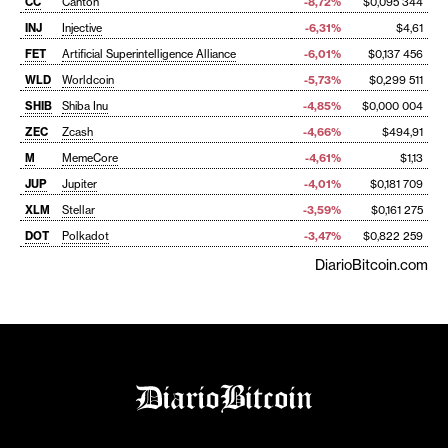
CC
Canton
-8,72%
$0,095 344
INJ
Injective
-6,31%
$4,61
FET
Artificial Superintelligence Alliance
-6,01%
$0,137 456
WLD
Worldcoin
-5,73%
$0,299 511
SHIB
Shiba Inu
-4,85%
$0,000 004
ZEC
Zcash
-4,66%
$494,91
M
MemeCore
-4,61%
$1,13
JUP
Jupiter
-4,01%
$0,181 709
XLM
Stellar
-3,59%
$0,161 275
DOT
Polkadot
-3,47%
$0,822 259
DiarioBitcoin.com