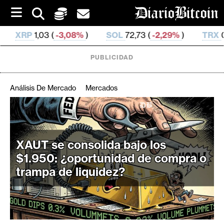
S
k
i
8%
)
SOL
72,73 (
-2,29%
)
TRX
0,326 946 (
-0,24%
)
p
t
o
PUBLICIDAD
c
o
n
Análisis De Mercado
Mercados
t
e
C
n
r
t
i
XAUT se consolida bajo los
p
$1.950: ¿oportunidad de compra o
t
trampa de liquidez?
o
M
e
r