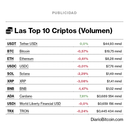
PUBLICIDAD
Las Top 10 Criptos (Volumen)
USDT
Tether USDt
0,0%
$44,93 mmd
BTC
Bitcoin
-0,57%
$19,75 mmd
ETH
Ethereum
-0,61%
$8,28 mmd
USDC
USDC
-0,01%
$7,76 mmd
SOL
Solana
-2,29%
$1,49 mmd
XRP
XRP
-3,08%
$1,41 mmd
BNB
BNB
-1,47%
$1,02 mmd
ADA
Cardano
7,81%
$0,689 554 mmd
USD1
World Liberty Financial USD
-0,0%
$0,659 156 mmd
TRX
TRON
-0,24%
$0,445 434 mmd
DiarioBitcoin.com