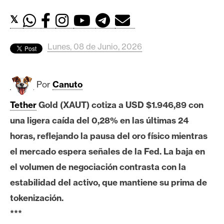
c
a
𝕏
d
o
Lunes, 08 de Junio, 2026
s
Por
Canuto
B
i
Tether
Gold (XAUT) cotiza a USD $1.946,89 con
t
una ligera caída del 0,28% en las últimas 24
c
o
horas, reflejando la pausa del oro físico mientras
i
el mercado espera señales de la Fed. La baja en
n
el volumen de negociación contrasta con la
estabilidad del activo, que mantiene su prima de
E
tokenización.
t
***
h