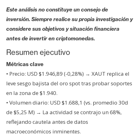
s
Este análisis no constituye un consejo de
inversión. Siempre realice su propia investigación y
N
considere sus objetivos y situación financiera
o
antes de invertir en criptomonedas.
t
a
Resumen ejecutivo
s
d
Métricas clave
e
• Precio: USD $1.946,89 (-0,28%) → XAUT replica el
P
leve sesgo bajista del oro spot tras probar soportes
r
en la zona de $1.940.
e
n
• Volumen diario: USD $1.688,1 (vs. promedio 30d
s
de $5,25 M) → La actividad se contrajo un 68%,
a
reflejando cautela antes de datos
macroeconómicos inminentes.