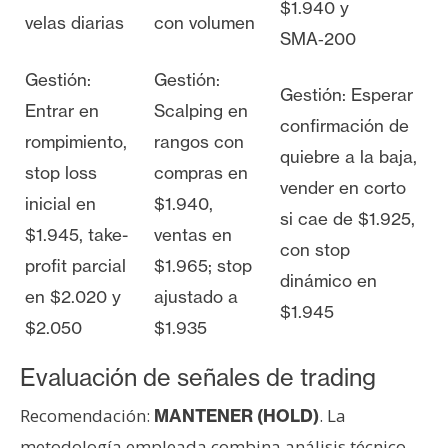
$1.940 y
velas diarias
con volumen
SMA‑200
Gestión:
Gestión:
Gestión: Esperar
Entrar en
Scalping en
confirmación de
rompimiento,
rangos con
quiebre a la baja,
stop loss
compras en
vender en corto
inicial en
$1.940,
si cae de $1.925,
$1.945, take-
ventas en
con stop
profit parcial
$1.965; stop
dinámico en
en $2.020 y
ajustado a
$1.945
$2.050
$1.935
Evaluación de señales de trading
Recomendación:
. La
MANTENER (HOLD)
metodología empleada combina análisis técnico