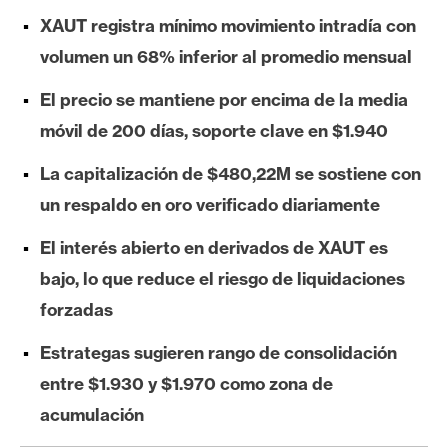
e
XAUT registra mínimo movimiento intradía con
r
volumen un 68% inferior al promedio mensual
e
u
El precio se mantiene por encima de la media
m
móvil de 200 días, soporte clave en $1.940
La capitalización de $480,22M se sostiene con
I
un respaldo en oro verificado diariamente
A
El interés abierto en derivados de XAUT es
bajo, lo que reduce el riesgo de liquidaciones
A
n
forzadas
á
Estrategas sugieren rango de consolidación
l
i
entre $1.930 y $1.970 como zona de
s
acumulación
i