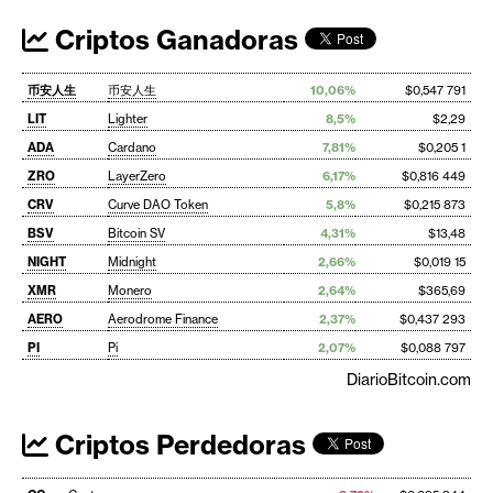
Criptos Ganadoras
币安人生
币安人生
10,06%
$0,547 791
LIT
Lighter
8,5%
$2,29
ADA
Cardano
7,81%
$0,205 1
ZRO
LayerZero
6,17%
$0,816 449
CRV
Curve DAO Token
5,8%
$0,215 873
BSV
Bitcoin SV
4,31%
$13,48
NIGHT
Midnight
2,66%
$0,019 15
XMR
Monero
2,64%
$365,69
AERO
Aerodrome Finance
2,37%
$0,437 293
PI
Pi
2,07%
$0,088 797
DiarioBitcoin.com
Criptos Perdedoras