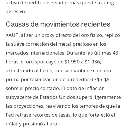
activo de perfil conservador más que de trading
n
agresivo.
t
a
Causas de movimientos recientes
c
t
XAUT, al ser un proxy directo del oro físico, replicó
o
la suave corrección del metal precioso en los
y
mercados internacionales. Durante las últimas 48
P
horas, el oro spot cayó de $1.950 a $1.936,
u
b
arrastrando al token, que se mantiene con una
l
prima por tokenización de alrededor de $3-$5
i
sobre el precio contado. El dato de inflación
c
subyacente de Estados Unidos superó ligeramente
i
d
las proyecciones, reavivando los temores de que la
a
Fed retrase recortes de tasas, lo que fortaleció el
d
dólar y presionó al oro.