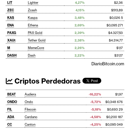
LIT
Lighter
4,27%
$2,36
ZEC
Zcash
4,15%
$513,89
KAS
Kaspa
3,48%
$0,026 5
ENA
Ethena
2,69%
$0,095 271
PAXG
PAX Gold
2,39%
$4.327,53
XAUt
Tether Gold
2,38%
$4.314,77
M
MemeCore
2,26%
$1,17
DASH
Dash
2,22%
$31,17
DiarioBitcoin.com
Criptos Perdedoras
BEAT
Audiera
-16,22%
$1,97
ONDO
Ondo
-5,72%
$0,348 676
FIL
Filecoin
-5,18%
$0,693 29
ADA
Cardano
-4,58%
$0,200 187
CC
Canton
-4,25%
$0,095 049