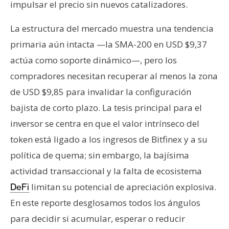
impulsar el precio sin nuevos catalizadores.
n
t
La estructura del mercado muestra una tendencia
a
primaria aún intacta —la SMA-200 en USD $9,37
c
t
actúa como soporte dinámico—, pero los
o
compradores necesitan recuperar al menos la zona
y
de USD $9,85 para invalidar la configuración
P
bajista de corto plazo. La tesis principal para el
u
b
inversor se centra en que el valor intrínseco del
l
token está ligado a los ingresos de Bitfinex y a su
i
política de quema; sin embargo, la bajísima
c
actividad transaccional y la falta de ecosistema
i
limitan su potencial de apreciación explosiva.
d
DeFi
a
En este reporte desglosamos todos los ángulos
d
para decidir si acumular, esperar o reducir