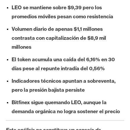
e
LEO se mantiene sobre $9,39 pero los
r
promedios móviles pesan como resistencia
e
u
Volumen diario de apenas $1,1 millones
m
contrasta con capitalización de $8,9 mil
millones
I
El token acumula una caída del 6,16% en 30
A
días pese al repunte intradía del 0,56%
Indicadores técnicos apuntan a sobreventa,
A
n
pero la presión bajista persiste
á
Bitfinex sigue quemando LEO, aunque la
l
i
demanda orgánica no logra sostener el precio
s
i
Este análisis no constituye un consejo de