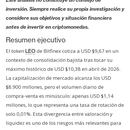
s
inversión. Siempre realice su propia investigación y
considere sus objetivos y situación financiera
N
antes de invertir en criptomonedas.
o
t
Resumen ejecutivo
a
El token
de Bitfinex cotiza a USD $9,67 en un
LEO
s
d
contexto de consolidación bajista tras tocar su
e
máximo histórico de USD $10,38 en abril de 2026.
P
La capitalización de mercado alcanza los USD
r
$8.900 millones, pero el volumen diario de
e
n
compra-venta es minúsculo: apenas USD $1,14
s
millones, lo que representa una tasa de rotación de
a
solo 0,01%. Esta divergencia entre valoración y
liquidez es uno de los riesgos más relevantes para