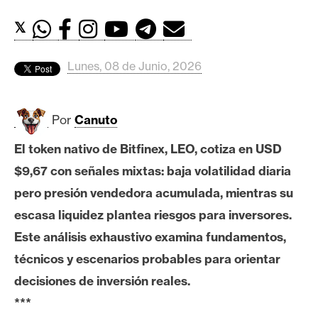
c
a
𝕏
d
o
Lunes, 08 de Junio, 2026
s
Por
Canuto
B
i
El token nativo de Bitfinex, LEO, cotiza en USD
t
$9,67 con señales mixtas: baja volatilidad diaria
c
o
pero presión vendedora acumulada, mientras su
i
escasa liquidez plantea riesgos para inversores.
n
Este análisis exhaustivo examina fundamentos,
técnicos y escenarios probables para orientar
E
decisiones de inversión reales.
t
***
h