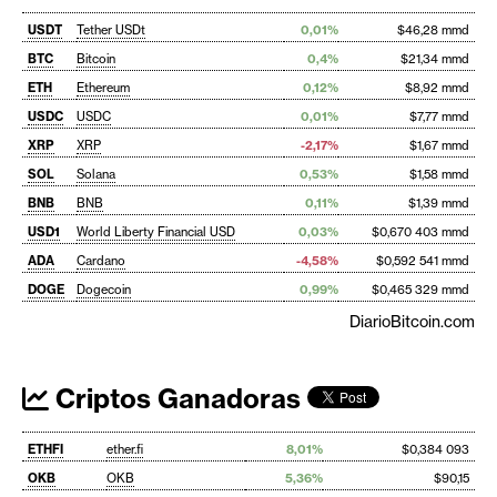
USDT
Tether USDt
0,01%
$46,28 mmd
BTC
Bitcoin
0,4%
$21,34 mmd
ETH
Ethereum
0,12%
$8,92 mmd
USDC
USDC
0,01%
$7,77 mmd
XRP
XRP
-2,17%
$1,67 mmd
SOL
Solana
0,53%
$1,58 mmd
BNB
BNB
0,11%
$1,39 mmd
USD1
World Liberty Financial USD
0,03%
$0,670 403 mmd
ADA
Cardano
-4,58%
$0,592 541 mmd
DOGE
Dogecoin
0,99%
$0,465 329 mmd
DiarioBitcoin.com
Criptos Ganadoras
ETHFI
ether.fi
8,01%
$0,384 093
OKB
OKB
5,36%
$90,15