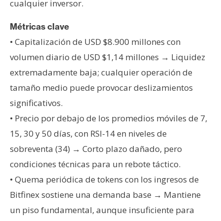
T
cualquier inversor.
e
m
Métricas clave
a
• Capitalización de USD $8.900 millones con
s
volumen diario de USD $1,14 millones → Liquidez
extremadamente baja; cualquier operación de
R
tamaño medio puede provocar deslizamientos
e
significativos.
c
• Precio por debajo de los promedios móviles de 7,
u
r
15, 30 y 50 días, con RSI-14 en niveles de
s
sobreventa (34) → Corto plazo dañado, pero
o
condiciones técnicas para un rebote táctico.
s
• Quema periódica de tokens con los ingresos de
Bitfinex sostiene una demanda base → Mantiene
C
un piso fundamental, aunque insuficiente para
o