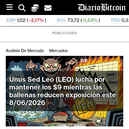
S
k
i
7%
)
SOL
73,72 (
0,53%
)
TRX
0,327 488 (
0,17%
)
p
t
o
PUBLICIDAD
c
o
n
Análisis De Mercado
Mercados
t
e
C
n
r
t
Unus Sed Leo (LEO) lucha por
i
mantener los $9 mientras las
p
t
ballenas reducen exposición este
o
8/06/2026
M
e
r