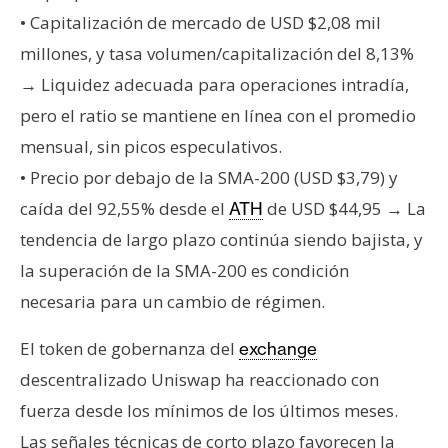
T
• Capitalización de mercado de USD $2,08 mil
e
m
millones, y tasa volumen/capitalización del 8,13%
a
→ Liquidez adecuada para operaciones intradía,
s
pero el ratio se mantiene en línea con el promedio
mensual, sin picos especulativos.
R
• Precio por debajo de la SMA-200 (USD $3,79) y
e
caída del 92,55% desde el
de USD $44,95 → La
ATH
c
tendencia de largo plazo continúa siendo bajista, y
u
r
la superación de la SMA-200 es condición
s
necesaria para un cambio de régimen.
o
s
El token de gobernanza del
exchange
descentralizado Uniswap ha reaccionado con
fuerza desde los mínimos de los últimos meses.
C
o
Las señales técnicas de corto plazo favorecen la