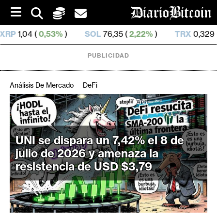
S
k
i
SOL
76,35 (
2,22%
)
TRX
0,329 69 (
0,73%
)
H
p
t
o
PUBLICIDAD
c
o
n
Análisis De Mercado
DeFi
t
e
C
n
r
t
i
UNI se dispara un 7,42% el 8 de
p
julio de 2026 y amenaza la
t
resistencia de USD $3,79
o
M
e
r