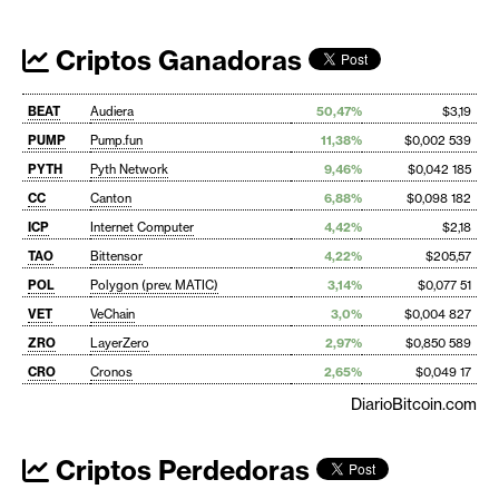
Criptos Ganadoras
BEAT
Audiera
50,47%
$3,19
PUMP
Pump.fun
11,38%
$0,002 539
PYTH
Pyth Network
9,46%
$0,042 185
CC
Canton
6,88%
$0,098 182
ICP
Internet Computer
4,42%
$2,18
TAO
Bittensor
4,22%
$205,57
POL
Polygon (prev. MATIC)
3,14%
$0,077 51
VET
VeChain
3,0%
$0,004 827
ZRO
LayerZero
2,97%
$0,850 589
CRO
Cronos
2,65%
$0,049 17
DiarioBitcoin.com
Criptos Perdedoras