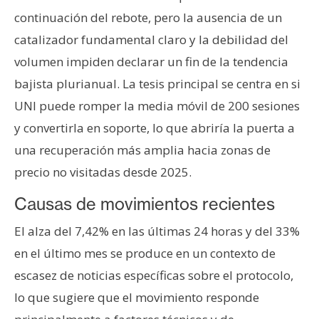
n
continuación del rebote, pero la ausencia de un
t
catalizador fundamental claro y la debilidad del
a
volumen impiden declarar un fin de la tendencia
c
t
bajista plurianual. La tesis principal se centra en si
o
UNI puede romper la media móvil de 200 sesiones
y
y convertirla en soporte, lo que abriría la puerta a
P
una recuperación más amplia hacia zonas de
u
b
precio no visitadas desde 2025.
l
Causas de movimientos recientes
i
c
El alza del 7,42% en las últimas 24 horas y del 33%
i
en el último mes se produce en un contexto de
d
escasez de noticias específicas sobre el protocolo,
a
d
lo que sugiere que el movimiento responde