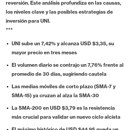
reversión. Este análisis profundiza en las causas,
e
los niveles clave y las posibles estrategias de
r
e
inversión para UNI.
u
***
m
UNI sube un 7,42% y alcanza USD $3,35, su
mayor precio en tres meses
I
A
El volumen diario se contrajo un 7,76% frente al
promedio de 30 días, sugiriendo cautela
A
Las medias móviles de corto plazo (SMA-7 y
n
SMA-15) ya cruzan al alza la SMA-30
á
l
La SMA-200 en USD $3,79 es la resistencia
i
más crucial para validar un nuevo ciclo alcista
s
i
El máximo histórico de USD $44,95 queda un