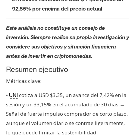
s
92,55% por encima del precio actual
N
Este análisis no constituye un consejo de
o
inversión. Siempre realice su propia investigación y
t
a
considere sus objetivos y situación financiera
s
antes de invertir en criptomonedas.
d
Resumen ejecutivo
e
P
Métricas clave:
r
e
•
cotiza a USD $3,35, un avance del 7,42% en la
UNI
n
sesión y un 33,15% en el acumulado de 30 días →
s
Señal de fuerte impulso comprador de corto plazo,
a
aunque el volumen diario se contrae ligeramente,
lo que puede limitar la sostenibilidad.