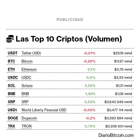
PUBLICIDAD
Las Top 10 Criptos (Volumen)
USDT
Tether USDt
-0,01%
$29,19 mmd
BTC
Bitcoin
-0,25%
$11,97 mmd
ETH
Ethereum
0,1%
$3,76 mmd
USDC
USDC
0,0%
$3,33 mmd
SOL
Solana
2,22%
$1,31 mmd
BNB
BNB
1,43%
$1,08 mmd
XRP
XRP
0,53%
$0,640 949 mmd
USD1
World Liberty Financial USD
-0,05%
$0,477 114 mmd
DOGE
Dogecoin
-0,2%
$0,393 884 mmd
TRX
TRON
0,73%
$0,306 601 mmd
DiarioBitcoin.com