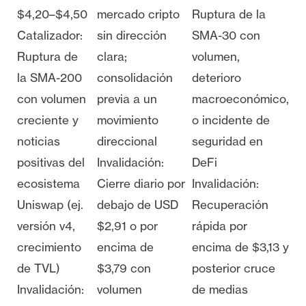
$4,20–$4,50
mercado cripto
Ruptura de la
Catalizador:
sin dirección
SMA-30 con
Ruptura de
clara;
volumen,
la SMA-200
consolidación
deterioro
con volumen
previa a un
macroeconómico,
creciente y
movimiento
o incidente de
noticias
direccional
seguridad en
positivas del
Invalidación:
DeFi
ecosistema
Cierre diario por
Invalidación:
Uniswap (ej.
debajo de USD
Recuperación
versión v4,
$2,91 o por
rápida por
crecimiento
encima de
encima de $3,13 y
de TVL)
$3,79 con
posterior cruce
Invalidación:
volumen
de medias