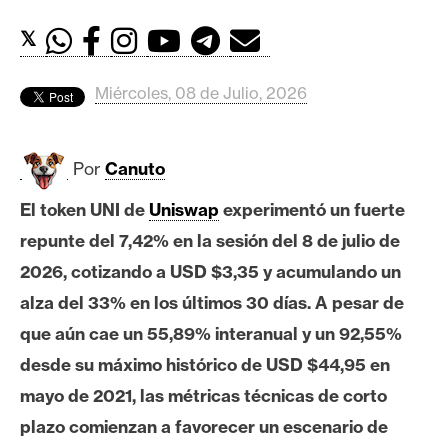
c
a
𝕏
d
o
Miércoles, 08 de Julio, 2026
s
Por
Canuto
B
i
El token UNI de
Uniswap
experimentó un fuerte
t
repunte del 7,42% en la sesión del 8 de julio de
c
o
2026, cotizando a USD $3,35 y acumulando un
i
alza del 33% en los últimos 30 días. A pesar de
n
que aún cae un 55,89% interanual y un 92,55%
desde su máximo histórico de USD $44,95 en
E
mayo de 2021, las métricas técnicas de corto
t
plazo comienzan a favorecer un escenario de
h