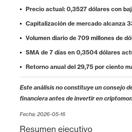
i
Precio actual: 0,3527 dólares con baj
s
i
Capitalización de mercado alcanza 3
s
Volumen diario de 709 millones de dól
N
SMA de 7 días en 0,3504 dólares ac
o
t
Retorno anual del 29,75 por ciento m
a
s
Este análisis no constituye un consejo de
d
e
financiera antes de invertir en criptomo
P
r
Fecha: 2026-05-16
e
Resumen ejecutivo
n