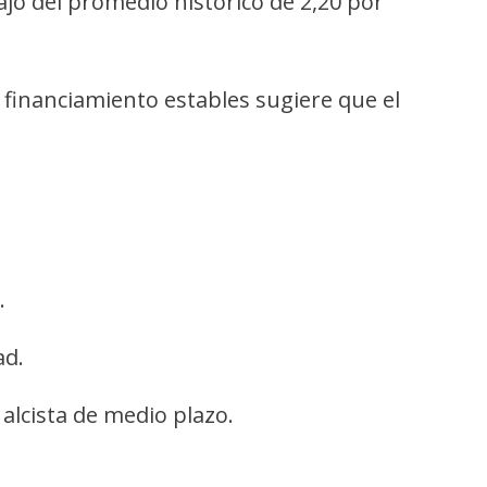
ajo del promedio histórico de 2,20 por
e financiamiento estables sugiere que el
.
ad.
 alcista de medio plazo.