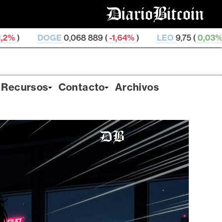
,068 889 (
-1,64%
)
LEO
9,75 (
0,03%
)
ZEC
495,32 
Recursos
Contacto
Archivos