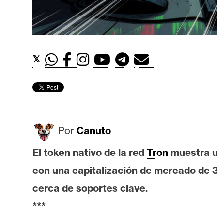
t
h
e
r
𝕏
e
u
m
I
Por
Canuto
A
El token nativo de la red
Tron
muestra un
con una capitalización de mercado de 3
A
n
cerca de soportes clave.
á
***
l