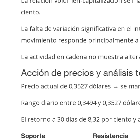
La relación volumen-capitalización se m
o
s
ciento.
La falta de variación significativa en el
C
movimiento responde principalmente a t
o
n
La actividad en cadena no muestra altera
t
a
Acción de precios y análisis 
c
t
Precio actual de 0,3527 dólares → se ma
o
y
Rango diario entre 0,3494 y 0,3527 dólar
P
u
El retorno a 30 días de 8,32 por ciento y
b
l
Soporte
Resistencia