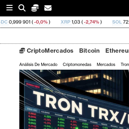
S
k
i
,0%
)
XRP
1,03 (
-2,74%
)
SOL
72,64 (
-1,81%
)
p
t
o
c
o
CriptoMercados
Bitcoin
Ethere
n
t
Análisis De Mercado
Criptomonedas
Mercados
Tron
C
e
n
r
t
i
p
t
o
M
e