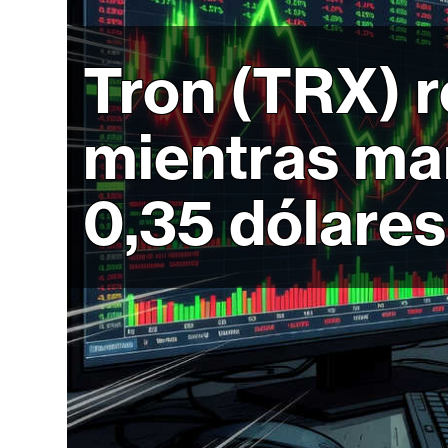
r
c
a
Tron (TRX) 
d
o
mientras ma
s
0,35 dólares
B
i
t
c
o
i
n
E