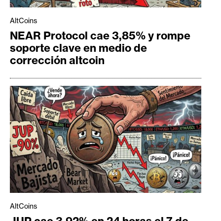
AltCoins
NEAR Protocol cae 3,85% y rompe
soporte clave en medio de
corrección altcoin
AltCoins
JUP cae 3,92% en 24 horas el 7 de