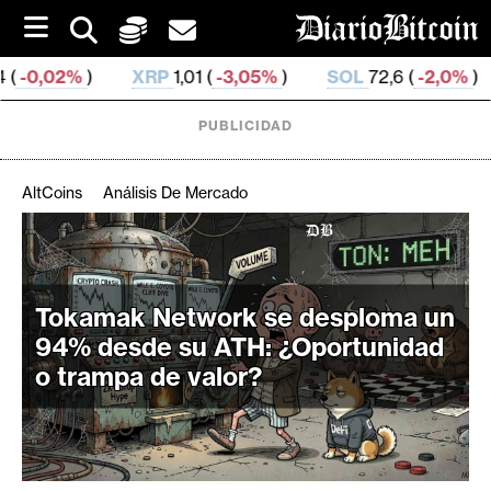
S
k
i
RP
1,01 (
-3,05%
)
SOL
72,6 (
-2,0%
)
TRX
0,326 915 (
p
t
o
PUBLICIDAD
c
o
n
AltCoins
Análisis De Mercado
t
e
C
n
r
t
i
Tokamak Network se desploma un
p
94% desde su ATH: ¿Oportunidad
t
o trampa de valor?
o
M
e
r