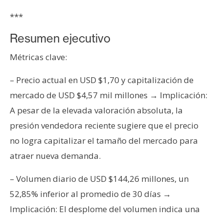
T
e
***
m
a
Resumen ejecutivo
s
Métricas clave:
– Precio actual en USD $1,70 y capitalización de
R
e
mercado de USD $4,57 mil millones → Implicación:
c
A pesar de la elevada valoración absoluta, la
u
presión vendedora reciente sugiere que el precio
r
no logra capitalizar el tamaño del mercado para
s
atraer nueva demanda.
o
s
– Volumen diario de USD $144,26 millones, un
52,85% inferior al promedio de 30 días →
C
Implicación: El desplome del volumen indica una
o