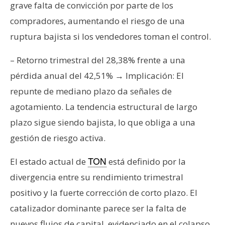
grave falta de convicción por parte de los
n
t
compradores, aumentando el riesgo de una
a
ruptura bajista si los vendedores toman el control.
c
t
– Retorno trimestral del 28,38% frente a una
o
pérdida anual del 42,51% → Implicación: El
y
repunte de mediano plazo da señales de
P
agotamiento. La tendencia estructural de largo
u
b
plazo sigue siendo bajista, lo que obliga a una
l
gestión de riesgo activa.
i
c
El estado actual de
está definido por la
TON
i
divergencia entre su rendimiento trimestral
d
positivo y la fuerte corrección de corto plazo. El
a
catalizador dominante parece ser la falta de
d
nuevos flujos de capital, evidenciado en el colapso