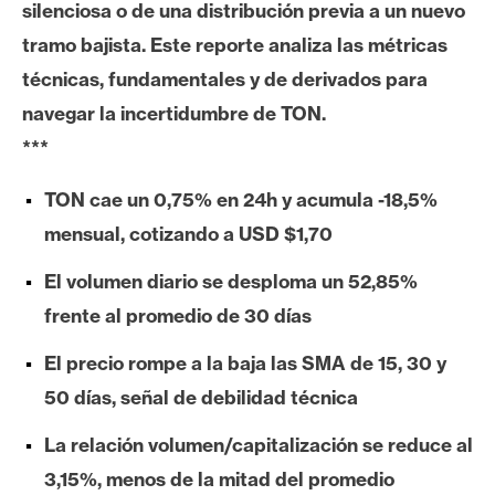
silenciosa o de una distribución previa a un nuevo
e
tramo bajista. Este reporte analiza las métricas
r
e
técnicas, fundamentales y de derivados para
u
navegar la incertidumbre de TON.
m
***
TON cae un 0,75% en 24h y acumula -18,5%
I
A
mensual, cotizando a USD $1,70
El volumen diario se desploma un 52,85%
A
frente al promedio de 30 días
n
El precio rompe a la baja las SMA de 15, 30 y
á
l
50 días, señal de debilidad técnica
i
La relación volumen/capitalización se reduce al
s
i
3,15%, menos de la mitad del promedio