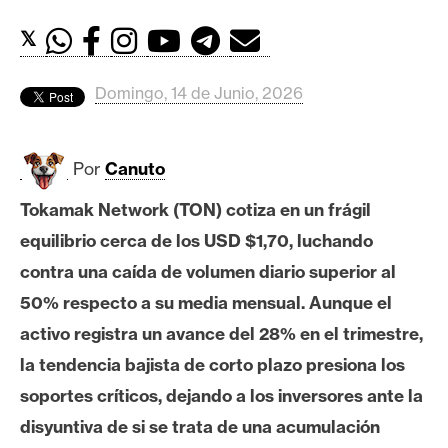
c
a
𝕏
d
o
Domingo, 14 de Junio, 2026
s
Por
Canuto
B
i
Tokamak Network (TON) cotiza en un frágil
t
equilibrio cerca de los USD $1,70, luchando
c
o
contra una caída de volumen diario superior al
i
50% respecto a su media mensual. Aunque el
n
activo registra un avance del 28% en el trimestre,
la tendencia bajista de corto plazo presiona los
E
soportes críticos, dejando a los inversores ante la
t
disyuntiva de si se trata de una acumulación
h