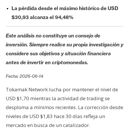
s
La pérdida desde el máximo histórico de USD
$30,93 alcanza el 94,48%
N
o
Este análisis no constituye un consejo de
t
a
inversión. Siempre realice su propia investigación y
s
considere sus objetivos y situación financiera
d
antes de invertir en criptomonedas.
e
P
Fecha: 2026-06-14
r
e
Tokamak Network lucha por mantener el nivel de
n
USD $1,70 mientras la actividad de trading se
s
desploma a mínimos recientes. La corrección desde
a
niveles de USD $1,83 hace 30 días refleja un
mercado en busca de un catalizador.