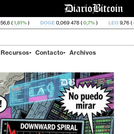
DOGE
0,069 478 (
0,7%
)
LEO
9,76 (
0,24%
)
ZE
Recursos
Contacto
Archivos