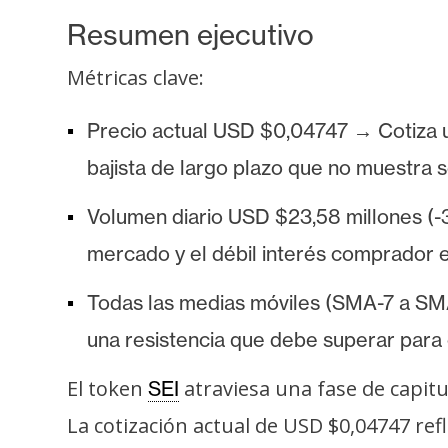
s
Resumen ejecutivo
a
Métricas clave:
T
Precio actual USD $0,04747 → Cotiza 
e
m
bajista de largo plazo que no muestra 
a
Volumen diario USD $23,58 millones (-
s
mercado y el débil interés comprador e
R
Todas las medias móviles (SMA-7 a SMA
e
una resistencia que debe superar para 
c
u
El token
atraviesa una fase de capit
SEI
r
La cotización actual de USD $0,04747 re
s