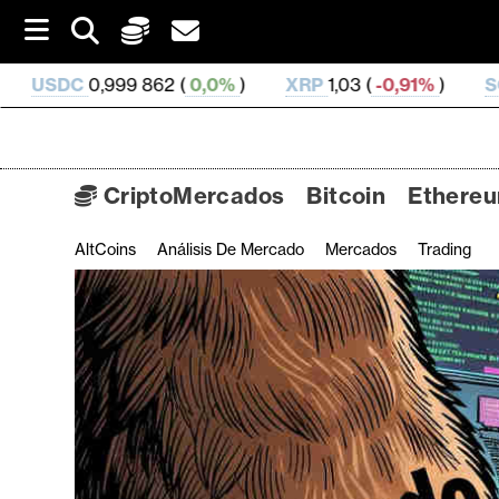
S
k
i
862 (
0,0%
)
XRP
1,03 (
-0,91%
)
SOL
73,53 (
0,31
p
t
o
c
o
CriptoMercados
Bitcoin
Ethere
n
t
AltCoins
Análisis De Mercado
Mercados
Trading
C
e
n
r
t
i
p
t
o
M
e