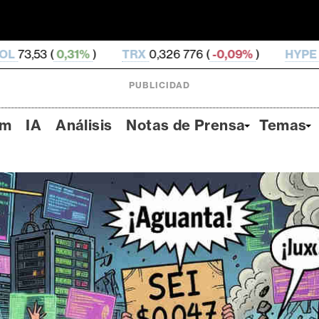
%
)
TRX
0,326 776 (
-0,09%
)
HYPE
56,6 (
1,81%
)
PUBLICIDAD
um
IA
Análisis
Notas de Prensa
Temas