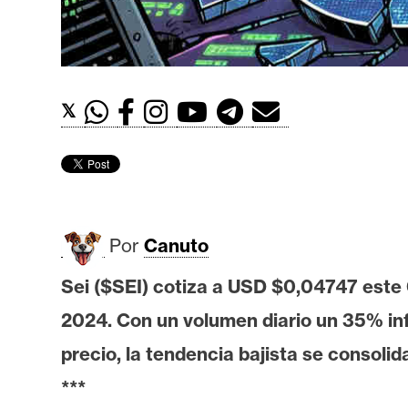
t
h
e
r
𝕏
e
u
m
I
Por
Canuto
A
Sei ($SEI) cotiza a USD $0,04747 este 
2024. Con un volumen diario un 35% infe
A
n
precio, la tendencia bajista se consolid
á
***
l