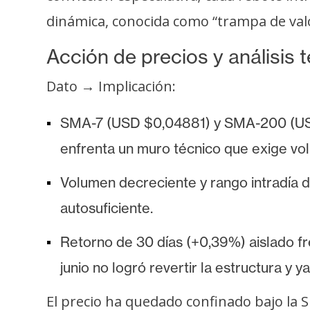
i
dinámica, conocida como “trampa de valor
c
i
Acción de precios y análisis 
d
a
Dato → Implicación:
d
SMA-7 (USD $0,04881) y SMA-200 (USD 
enfrenta un muro técnico que exige vo
Volumen decreciente y rango intradía 
autosuficiente.
Retorno de 30 días (+0,39%) aislado f
junio no logró revertir la estructura y y
El precio ha quedado confinado bajo la