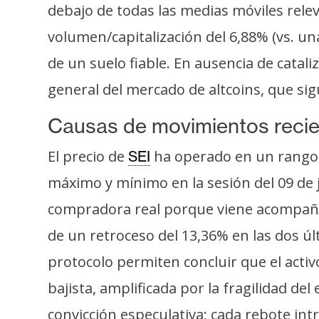
o
debajo de todas las medias móviles relev
s
volumen/capitalización del 6,88% (vs. una
de un suelo fiable. En ausencia de catal
C
general del mercado de altcoins, que sig
o
n
Causas de movimientos reci
t
a
El precio de
ha operado en un rango 
SEI
c
máximo y mínimo en la sesión del 09 de 
t
compradora real porque viene acompañad
o
y
de un retroceso del 13,36% en las dos úl
P
protocolo permiten concluir que el activ
u
b
bajista, amplificada por la fragilidad de
l
convicción especulativa; cada rebote int