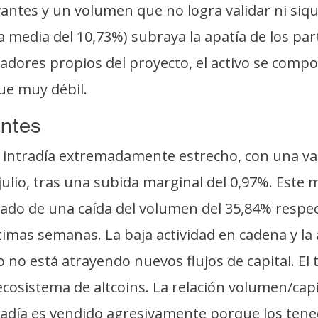
antes y un volumen que no logra validar ni siqui
 media del 10,73%) subraya la apatía de los part
izadores propios del proyecto, el activo se comp
ue muy débil.
entes
intradía extremadamente estrecho, con una var
julio, tras una subida marginal del 0,97%. Este
o de una caída del volumen del 35,84% respecto
timas semanas. La baja actividad en cadena y la 
o no está atrayendo nuevos flujos de capital. El
l ecosistema de altcoins. La relación volumen/cap
radía es vendido agresivamente porque los tened