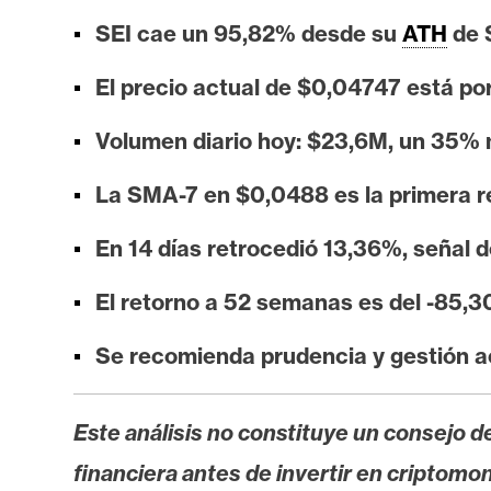
i
SEI cae un 95,82% desde su
ATH
de 
s
i
El precio actual de $0,04747 está po
s
Volumen diario hoy: $23,6M, un 35%
N
La SMA-7 en $0,0488 es la primera r
o
t
En 14 días retrocedió 13,36%, señal 
a
s
El retorno a 52 semanas es del -85,30
d
Se recomienda prudencia y gestión ac
e
P
r
Este análisis no constituye un consejo de
e
financiera antes de invertir en criptomo
n