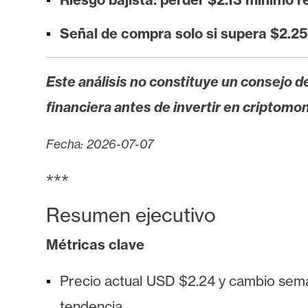
s
a
Señal de compra solo si supera $2.2
T
Este análisis no constituye un consejo de
e
financiera antes de invertir en criptomo
m
a
Fecha: 2026-07-07
s
***
R
Resumen ejecutivo
e
c
Métricas clave
u
r
Precio actual USD $2.24 y cambio sema
s
tendencia.