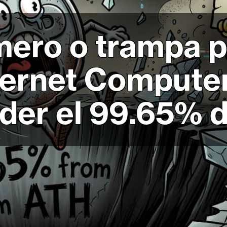
mero o trampa p
ternet Computer
rder el 99.65% d