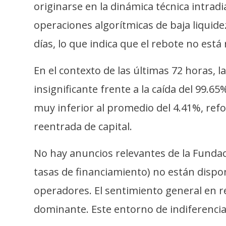
i
originarse en la dinámica técnica intradi
c
operaciones algorítmicas de baja liquide
i
días, lo que indica que el rebote no est
d
a
En el contexto de las últimas 72 horas, 
d
insignificante frente a la caída del 99.6
muy inferior al promedio del 4.41%, ref
reentrada de capital.
No hay anuncios relevantes de la Fundaci
tasas de financiamiento) no están disponi
operadores. El sentimiento general en 
dominante. Este entorno de indiferencia