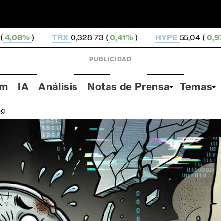
RX
0,328 73 (
0,41%
)
HYPE
55,04 (
0,97%
)
DOGE
PUBLICIDAD
um
IA
Análisis
Notas de Prensa
Temas
ng