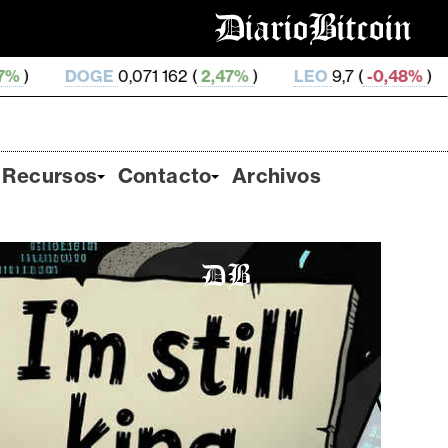
0,071 162 (
2,47%
)
LEO
9,7 (
-0,48%
)
ZEC
506,23 (
Recursos
Contacto
Archivos