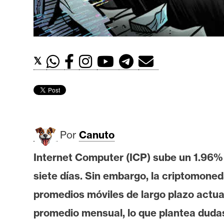
t
h
e
r
𝕏
e
u
m
I
Por
Canuto
A
Internet Computer (ICP) sube un 1.96%
siete días. Sin embargo, la criptomone
A
n
promedios móviles de largo plazo actua
á
promedio mensual, lo que plantea dudas
l