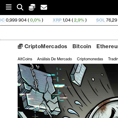
S
k
i
,0%
)
XRP
1,04 (
2,9%
)
SOL
76,29 (
4,08%
)
T
p
t
o
c
o
CriptoMercados
Bitcoin
Ethere
n
t
AltCoins
Análisis De Mercado
Criptomonedas
Tradi
C
e
n
r
t
i
p
t
o
M
e