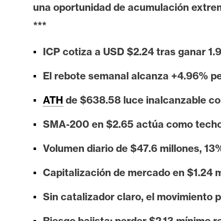
i
una oportunidad de acumulación extr
s
***
i
s
ICP cotiza a USD $2.24 tras ganar 1
El rebote semanal alcanza +4.96% per
N
o
ATH
de $638.58 luce inalcanzable co
t
a
SMA-200 en $2.65 actúa como techo
s
d
Volumen diario de $47.6 millones, 13
e
Capitalización de mercado en $1.24 m
P
r
Sin catalizador claro, el movimiento 
e
n
Riesgo bajista: perder $2.13 mínimo r