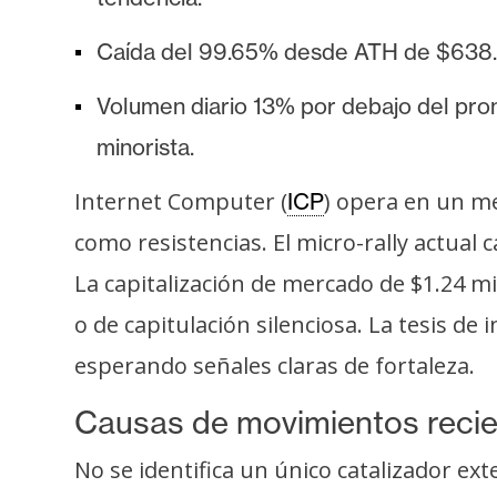
o
s
Caída del 99.65% desde ATH de $638.5
Volumen diario 13% por debajo del prom
C
o
minorista.
n
Internet Computer (
) opera en un m
ICP
t
a
como resistencias. El micro-rally actual
c
La capitalización de mercado de $1.24 mi
t
o de capitulación silenciosa. La tesis de 
o
y
esperando señales claras de fortaleza.
P
u
Causas de movimientos reci
b
No se identifica un único catalizador ex
l