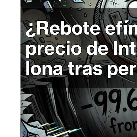
r
c
a
¿Rebote efí
d
o
precio de In
s
lona tras pe
B
i
t
c
o
i
n
E