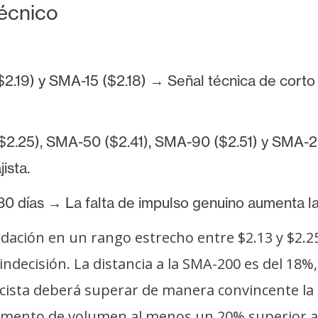
técnico
2.19) y SMA-15 ($2.18) → Señal técnica de corto p
$2.25), SMA-50 ($2.41), SMA-90 ($2.51) y SMA-2
ista.
 30 días → La falta de impulso genuino aumenta l
dación en un rango estrecho entre $2.13 y $2.25
decisión. La distancia a la SMA-200 es del 18%, 
lcista deberá superar de manera convincente la
remento de volumen al menos un 20% superior a