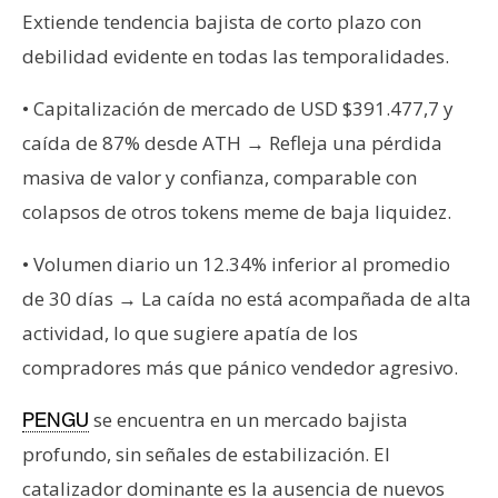
T
Extiende tendencia bajista de corto plazo con
e
m
debilidad evidente en todas las temporalidades.
a
• Capitalización de mercado de USD $391.477,7 y
s
caída de 87% desde ATH → Refleja una pérdida
masiva de valor y confianza, comparable con
R
colapsos de otros tokens meme de baja liquidez.
e
c
• Volumen diario un 12.34% inferior al promedio
u
de 30 días → La caída no está acompañada de alta
r
s
actividad, lo que sugiere apatía de los
o
compradores más que pánico vendedor agresivo.
s
se encuentra en un mercado bajista
PENGU
profundo, sin señales de estabilización. El
C
o
catalizador dominante es la ausencia de nuevos