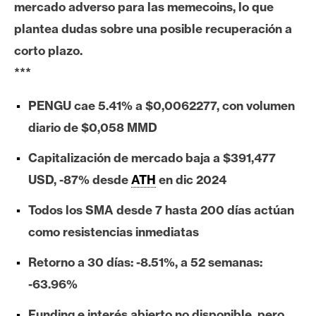
mercado adverso para las memecoins, lo que
e
plantea dudas sobre una posible recuperación a
r
e
corto plazo.
u
***
m
PENGU cae 5.41% a $0,0062277, con volumen
diario de $0,058 MMD
I
A
Capitalización de mercado baja a $391,477
USD, -87% desde
ATH
en dic 2024
A
Todos los SMA desde 7 hasta 200 días actúan
n
como resistencias inmediatas
á
l
Retorno a 30 días: -8.51%, a 52 semanas:
i
-63.96%
s
i
Funding e interés abierto no disponible, pero