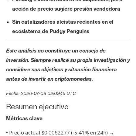
s
acción de precio sugiere presión vendedora
Sin catalizadores alcistas recientes en el
N
o
ecosistema de Pudgy Penguins
t
a
Este análisis no constituye un consejo de
s
inversión. Siempre realice su propia investigación y
d
e
considere sus objetivos y situación financiera
P
antes de invertir en criptomonedas.
r
e
Fecha: 2026-07-08 02:09:16 UTC
n
Resumen ejecutivo
s
a
Métricas clave
• Precio actual $0,0062277 (-5.41% en 24h) →