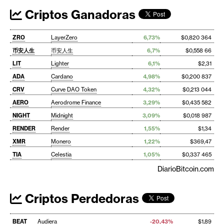
Criptos Ganadoras
ZRO
LayerZero
6,73%
$0,820 364
币安人生
币安人生
6,7%
$0,558 66
LIT
Lighter
6,1%
$2,31
ADA
Cardano
4,98%
$0,200 837
CRV
Curve DAO Token
4,32%
$0,213 044
AERO
Aerodrome Finance
3,29%
$0,435 582
NIGHT
Midnight
3,09%
$0,018 987
RENDER
Render
1,55%
$1,34
XMR
Monero
1,22%
$369,47
TIA
Celestia
1,05%
$0,337 465
DiarioBitcoin.com
Criptos Perdedoras
BEAT
Audiera
-20,43%
$1,89