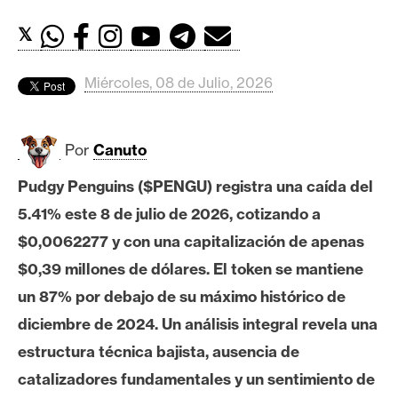
c
a
𝕏
d
o
Miércoles, 08 de Julio, 2026
s
Por
Canuto
B
i
Pudgy Penguins ($PENGU) registra una caída del
t
5.41% este 8 de julio de 2026, cotizando a
c
o
$0,0062277 y con una capitalización de apenas
i
$0,39 millones de dólares. El token se mantiene
n
un 87% por debajo de su máximo histórico de
diciembre de 2024. Un análisis integral revela una
E
estructura técnica bajista, ausencia de
t
catalizadores fundamentales y un sentimiento de
h