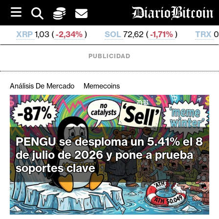
S
k
i
34%
)
SOL
72,62 (
-1,71%
)
TRX
0,327 078 (
-0,02%
)
p
t
o
PUBLICIDAD
c
o
n
Análisis De Mercado
Memecoins
t
e
C
n
r
t
i
PENGU se desploma un 5.41% el 8
p
de julio de 2026 y pone a prueba
t
soportes clave
o
M
e
r