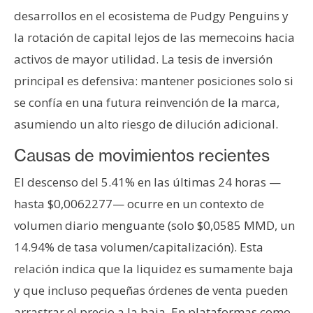
n
desarrollos en el ecosistema de Pudgy Penguins y
t
la rotación de capital lejos de las memecoins hacia
a
activos de mayor utilidad. La tesis de inversión
c
principal es defensiva: mantener posiciones solo si
t
o
se confía en una futura reinvención de la marca,
y
asumiendo un alto riesgo de dilución adicional.
P
u
Causas de movimientos recientes
b
El descenso del 5.41% en las últimas 24 horas —
l
i
hasta $0,0062277— ocurre en un contexto de
c
volumen diario menguante (solo $0,0585 MMD, un
i
14.94% de tasa volumen/capitalización). Esta
d
relación indica que la liquidez es sumamente baja
a
y que incluso pequeñas órdenes de venta pueden
d
arrastrar el precio a la baja. En plataformas como