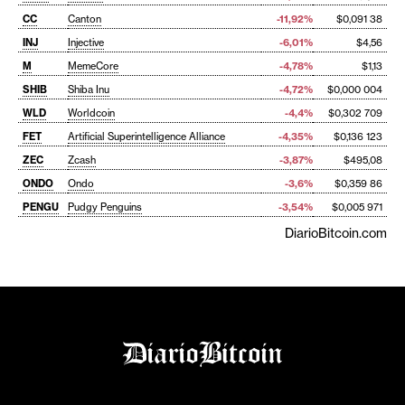
CC
Canton
-11,92%
$0,091 38
INJ
Injective
-6,01%
$4,56
M
MemeCore
-4,78%
$1,13
SHIB
Shiba Inu
-4,72%
$0,000 004
WLD
Worldcoin
-4,4%
$0,302 709
FET
Artificial Superintelligence Alliance
-4,35%
$0,136 123
ZEC
Zcash
-3,87%
$495,08
ONDO
Ondo
-3,6%
$0,359 86
PENGU
Pudgy Penguins
-3,54%
$0,005 971
DiarioBitcoin.com