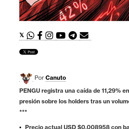
t
h
e
r
𝕏
e
u
m
I
Por
Canuto
A
PENGU registra una caída de 11,29% en
presión sobre los holders tras un vol
A
n
***
á
l
Precio actual USD $0,008958 con ba