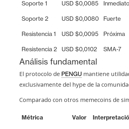
i
Soporte 1
USD $0,0085
Inmediat
c
i
Soporte 2
USD $0,0080
Fuerte
d
a
Resistencia 1
USD $0,0095
Próxima
d
Resistencia 2
USD $0,0102
SMA-7
Análisis fundamental
El protocolo de
mantiene utilidad
PENGU
exclusivamente del hype de la comunida
Comparado con otros memecoins de simil
Métrica
Valor
Interpretaci