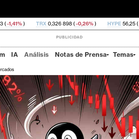
RX
0,326 898 (
-0,26%
)
HYPE
56,25 (
-2,8%
)
DOG
PUBLICIDAD
um
IA
Análisis
Notas de Prensa
Temas
rcados