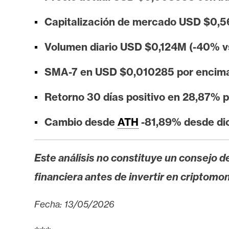
i
s
Capitalización de mercado USD $0,
i
Volumen diario USD $0,124M (-40% v
s
SMA-7 en USD $0,010285 por encima 
N
Retorno 30 días positivo en 28,87% p
o
t
Cambio desde
ATH
-81,89% desde di
a
s
d
Este análisis no constituye un consejo de
e
financiera antes de invertir en criptomo
P
r
Fecha: 13/05/2026
e
n