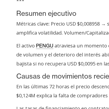
***
s
a
Resumen ejecutivo
Métricas clave: Precio USD $0,008958 → s
T
amplifica volatilidad. Volumen/Capitaliz
e
m
El activo
atraviesa un momento de
PENGU
a
s
de volumen y el deterioro del interés ab
bajista si no recupera USD $0,0095 en la
R
Causas de movimientos reci
e
c
En las últimas 72 horas el precio desce
u
$0,124M explica la falta de compradores 
r
s
Las tasas de financiamiento en contrato