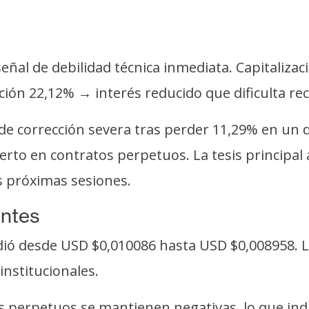
eñal de debilidad técnica inmediata. Capitaliza
ación 22,12% → interés reducido que dificulta r
 corrección severa tras perder 11,29% en un día
ierto en contratos perpetuos. La tesis principa
s próximas sesiones.
entes
ndió desde USD $0,010086 hasta USD $0,008958. 
institucionales.
s perpetuos se mantienen negativas, lo que ind