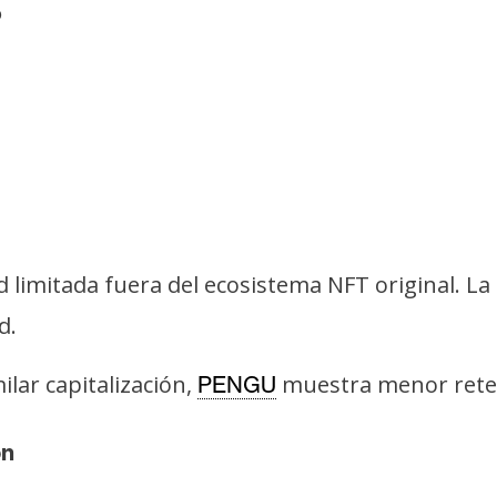
o
 limitada fuera del ecosistema NFT original. L
d.
ar capitalización,
muestra menor retenc
PENGU
ón