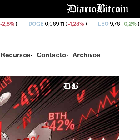
E
0,069 11 (
-1,23%
)
LEO
9,76 (
0,2%
)
ZEC
496,94 (
Recursos
Contacto
Archivos