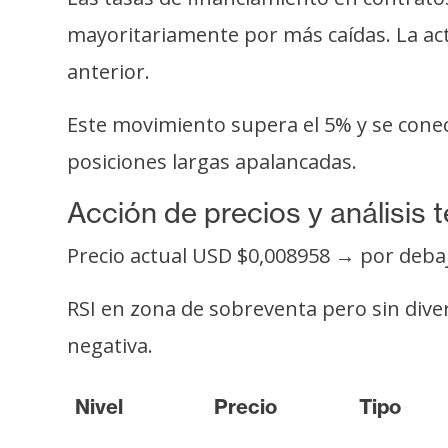
o
s
mayoritariamente por más caídas. La act
anterior.
C
Este movimiento supera el 5% y se conec
o
n
posiciones largas apalancadas.
t
Acción de precios y análisis 
a
c
Precio actual USD $0,008958 → por debaj
t
o
RSI en zona de sobreventa pero sin dive
y
negativa.
P
u
b
Nivel
Precio
Tipo
l