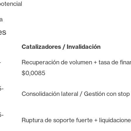
potencial
a
es
Catalizadores / Invalidación
-
Recuperación de volumen + tasa de finan
$0,0085
5-
Consolidación lateral / Gestión con st
5-
Ruptura de soporte fuerte + liquidacio