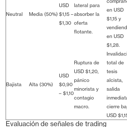
compran
USD
lateral para
en USD
Neutral
Media (50%)
$1,15 –
absorber la
$1,15 y
$1,30
oferta
vendien
flotante.
en USD
$1,28.
Invalidac
Ruptura de
total de
USD $1,20,
tesis
USD
pánico
alcista,
Bajista
Alta (30%)
$0,90
minorista y
salida
– $1,10
contagio
inmediat
macro.
cierre ba
USD $1,1
Evaluación de señales de trading