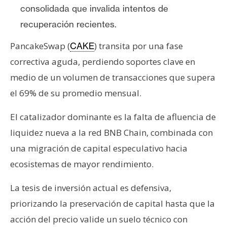
T
consolidada que invalida intentos de
e
recuperación recientes.
m
a
PancakeSwap (
) transita por una fase
CAKE
s
correctiva aguda, perdiendo soportes clave en
medio de un volumen de transacciones que supera
R
el 69% de su promedio mensual.
e
c
El catalizador dominante es la falta de afluencia de
u
liquidez nueva a la red BNB Chain, combinada con
r
una migración de capital especulativo hacia
s
o
ecosistemas de mayor rendimiento.
s
La tesis de inversión actual es defensiva,
priorizando la preservación de capital hasta que la
C
acción del precio valide un suelo técnico con
o