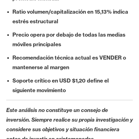
e
Ratio volumen/capitalización en 15,13% indica
r
e
estrés estructural
u
Precio opera por debajo de todas las medias
m
móviles principales
Recomendación técnica actual es VENDER o
I
A
mantenerse al margen
Soporte crítico en USD $1,20 define el
A
siguiente movimiento
n
á
Este análisis no constituye un consejo de
l
i
inversión. Siempre realice su propia investigación y
s
considere sus objetivos y situación financiera
i
antes de invertir en criptomonedas.