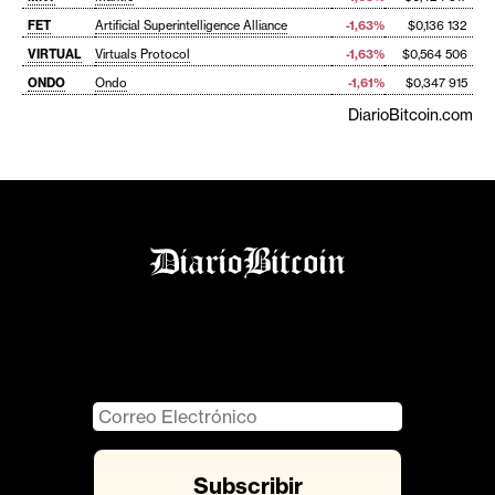
FET
Artificial Superintelligence Alliance
-1,63%
$0,136 132
VIRTUAL
Virtuals Protocol
-1,63%
$0,564 506
ONDO
Ondo
-1,61%
$0,347 915
DiarioBitcoin.com