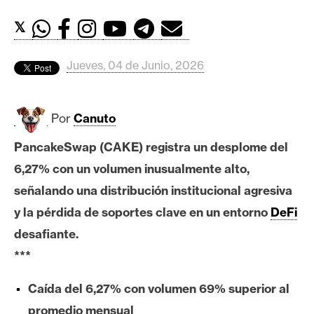
c
a
𝕏
d
o
Jueves, 04 de Junio, 2026
s
Por
Canuto
B
i
PancakeSwap (CAKE) registra un desplome del
t
6,27% con un volumen inusualmente alto,
c
o
señalando una distribución institucional agresiva
i
y la pérdida de soportes clave en un entorno
DeFi
n
desafiante.
***
E
Caída del 6,27% con volumen 69% superior al
t
h
promedio mensual