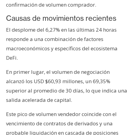
confirmación de volumen comprador.
n
t
Causas de movimientos recientes
a
c
El desplome del 6,27% en las últimas 24 horas
t
responde a una combinación de factores
o
macroeconómicos y específicos del ecosistema
y
P
DeFi.
u
En primer lugar, el volumen de negociación
b
l
alcanzó los USD $60,93 millones, un 69,35%
i
superior al promedio de 30 días, lo que indica una
c
salida acelerada de capital.
i
d
Este pico de volumen vendedor coincide con el
a
vencimiento de contratos de derivados y una
d
probable liquidación en cascada de posiciones