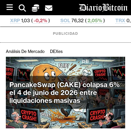
S
k
i
,2%
)
SOL
76,32 (
2,05%
)
TRX
0,329 343 (
0,57%
)
p
t
o
PUBLICIDAD
c
o
n
Análisis De Mercado
DEXes
t
e
C
n
r
t
i
PancakeSwap (CAKE) colapsa 6%
p
el 4 de junio de 2026 entre
t
liquidaciones masivas
o
M
e
r