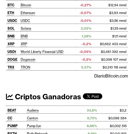
BTC
Bitcoin
-0,27%
$12,54 mmd
ETH
Ethereum
-0,07%
$3,93 mmd
USDC
USDC
-0,01%
$3,56 mmd
SOL
Solana
2,05%
$1,35 mmd
BNB
BNB
1,28%
$1,11 mmd
XRP
XRP
-0,2%
$0,662 403 mmd
USD1
World Liberty Financial USD
-0,05%
$0,481 392 mmd
DOGE
Dogecoin
-0,5%
$0,398 107 mmd
TRX
TRON
0,57%
$0,310 118 mmd
DiarioBitcoin.com
Criptos Ganadoras
BEAT
Audiera
34,8%
$3,2
CC
Canton
9,73%
$0,098 384
PUMP
Pump.fun
8,86%
$0,002 515
PYTH
Pyth Network
8,19%
$0,041 913