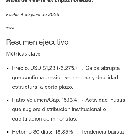
s
Fecha: 4 de junio de 2026
N
***
o
t
Resumen ejecutivo
a
Métricas clave:
s
d
Precio: USD $1,23 (-6,27%) → Caída abrupta
e
P
que confirma presión vendedora y debilidad
r
estructural a corto plazo.
e
n
Ratio Volumen/Cap: 15,13% → Actividad inusual
s
que sugiere distribución institucional o
a
capitulación de minoristas.
Retorno 30 días: -18,85% → Tendencia bajista