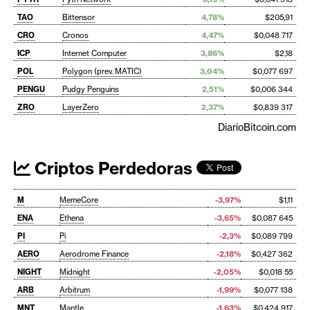
TAO
Bittensor
4,78%
$205,91
CRO
Cronos
4,47%
$0,048 717
ICP
Internet Computer
3,86%
$2,18
POL
Polygon (prev. MATIC)
3,04%
$0,077 697
PENGU
Pudgy Penguins
2,51%
$0,006 344
ZRO
LayerZero
2,37%
$0,839 317
DiarioBitcoin.com
Criptos Perdedoras
M
MemeCore
-3,97%
$1,11
ENA
Ethena
-3,65%
$0,087 645
PI
Pi
-2,3%
$0,089 799
AERO
Aerodrome Finance
-2,18%
$0,427 362
NIGHT
Midnight
-2,05%
$0,018 55
ARB
Arbitrum
-1,99%
$0,077 138
MNT
Mantle
-1,63%
$0,424 917