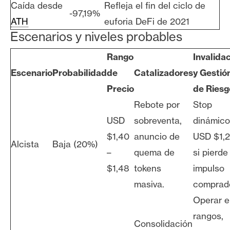
Caída desde
Refleja el fin del ciclo de
-97,19%
ATH
euforia DeFi de 2021
Escenarios y niveles probables
Rango
Invalida
Escenario
Probabilidad
de
Catalizadores
y Gestió
Precio
de Riesg
Rebote por
Stop
USD
sobreventa,
dinámico
$1,40
anuncio de
USD $1,
Alcista
Baja (20%)
–
quema de
si pierde
$1,48
tokens
impulso
masiva.
comprado
Operar e
rangos,
Consolidación