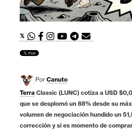
t
h
e
r
𝕏
e
u
m
I
Por
Canuto
A
Terra
Classic (LUNC) cotiza a USD $0,0
que se desplomó un 88% desde su máximo
A
n
volumen de negociación hundido un 51,5
á
corrección y si es momento de comprar
l