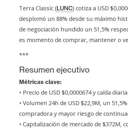
s
Terra Classic (
) cotiza a USD $0,00
LUNC
a
desplomó un 88% desde su máximo históri
de negociación hundido un 51,5% respecto
T
es momento de comprar, mantener o ve
e
m
***
a
s
Resumen ejecutivo
Métricas clave:
R
e
• Precio de USD $0,0000674 y caída diari
c
• Volumen 24h de USD $22,9M, un 51,5% b
u
compradora y mayor riesgo de continuac
r
s
• Capitalización de mercado de $372M, co