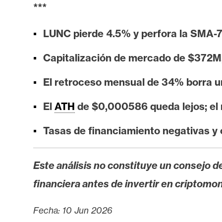
i
***
s
i
LUNC pierde 4.5% y perfora la SMA-7
s
Capitalización de mercado de $372M, 
N
El retroceso mensual de 34% borra u
o
El
ATH
de $0,000586 queda lejos; el 
t
a
Tasas de financiamiento negativas y c
s
d
e
Este análisis no constituye un consejo de
P
financiera antes de invertir en criptomo
r
e
Fecha: 10 Jun 2026
n