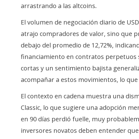
i
arrastrando a las altcoins.
c
i
El volumen de negociación diario de USD
d
atrajo compradores de valor, sino que p
a
d
debajo del promedio de 12,72%, indicand
financiamiento en contratos perpetuos s
cortas y un sentimiento bajista generali
acompañar a estos movimientos, lo que 
El contexto en cadena muestra una dismi
Classic, lo que sugiere una adopción men
en 90 días perdió fuelle, muy probable
inversores novatos deben entender que l