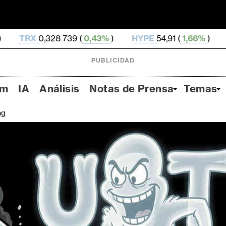
 739 (
0,43%
)
HYPE
54,91 (
1,66%
)
DOGE
0,071 241
PUBLICIDAD
um
IA
Análisis
Notas de Prensa
Temas
ng