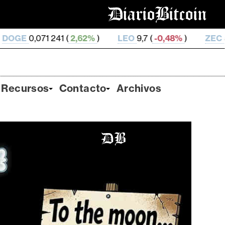
 (
2,62%
)
LEO
9,7 (
-0,48%
)
ZEC
506,21 (
-0,87%
Recursos
Contacto
Archivos