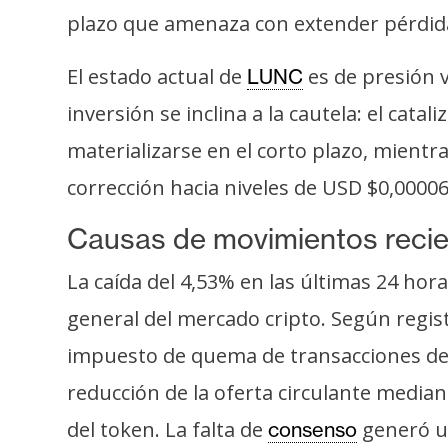
o
plazo que amenaza con extender pérdida
s
El estado actual de
es de presión v
LUNC
C
inversión se inclina a la cautela: el cat
o
materializarse en el corto plazo, mientr
n
t
corrección hacia niveles de USD $0,00006
a
Causas de movimientos reci
c
t
La caída del 4,53% en las últimas 24 ho
o
general del mercado cripto. Según regis
y
P
impuesto de quema de transacciones de L
u
reducción de la oferta circulante media
b
l
del token. La falta de
generó un
consenso