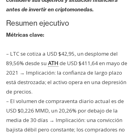
s
antes de invertir en criptomonedas.
Resumen ejecutivo
N
o
Métricas clave:
t
a
– LTC se cotiza a USD $42,95, un desplome del
s
d
89,56% desde su
de USD $411,64 en mayo de
ATH
e
2021 → Implicación: la confianza de largo plazo
P
está destrozada; el activo opera en una depresión
r
de precios.
e
n
– El volumen de compraventa diario actual es de
s
USD $0,226 MMD, un 20,26% por debajo de la
a
media de 30 días → Implicación: una convicción
bajista débil pero constante; los compradores no