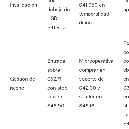
por
N
Invalidación
$41.950 en
debajo de
ap
temporalidad
USD
diaria
$41.950
Po
co
Entrada
Microoperativa:
co
sobre
comprar en
ob
Gestión de
$52.71
soporte de
en
riesgo
con stop-
$42.00 y
$3
loss en
vender en
co
$48.90
$46.18
st
lo
$4