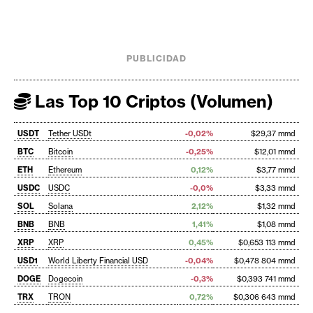
PUBLICIDAD
Las Top 10 Criptos (Volumen)
USDT
Tether USDt
-0,02%
$29,37 mmd
BTC
Bitcoin
-0,25%
$12,01 mmd
ETH
Ethereum
0,12%
$3,77 mmd
USDC
USDC
-0,0%
$3,33 mmd
SOL
Solana
2,12%
$1,32 mmd
BNB
BNB
1,41%
$1,08 mmd
XRP
XRP
0,45%
$0,653 113 mmd
USD1
World Liberty Financial USD
-0,04%
$0,478 804 mmd
DOGE
Dogecoin
-0,3%
$0,393 741 mmd
TRX
TRON
0,72%
$0,306 643 mmd