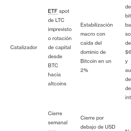
de
ETF
spot
bi
de LTC
Estabilización
ba
imprevisto
macro con
so
o rotación
caída del
de
Catalizador
de capital
dominio de
$6
desde
Bitcoin en un
y
BTC
2%
au
hacia
de
altcoins
de
in
Cierre
Cierre por
semanal
debajo de USD