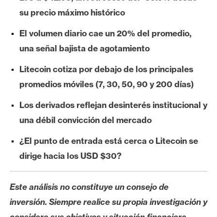
e
su precio máximo histórico
r
e
El volumen diario cae un 20% del promedio,
u
una señal bajista de agotamiento
m
Litecoin cotiza por debajo de los principales
promedios móviles (7, 30, 50, 90 y 200 días)
I
A
Los derivados reflejan desinterés institucional y
una débil convicción del mercado
A
¿El punto de entrada está cerca o Litecoin se
n
dirige hacia los USD $30?
á
l
i
Este análisis no constituye un consejo de
s
inversión. Siempre realice su propia investigación y
i
considere sus objetivos y situación financiera