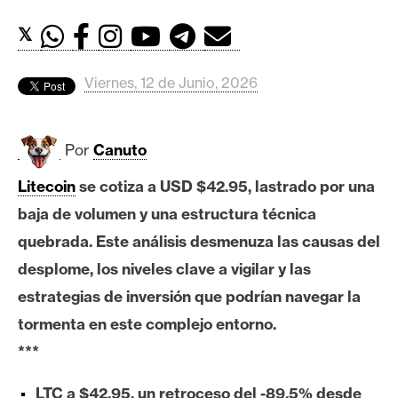
c
a
𝕏
d
o
Viernes, 12 de Junio, 2026
s
Por
Canuto
B
i
Litecoin
se cotiza a USD $42.95, lastrado por una
t
baja de volumen y una estructura técnica
c
o
quebrada. Este análisis desmenuza las causas del
i
desplome, los niveles clave a vigilar y las
n
estrategias de inversión que podrían navegar la
tormenta en este complejo entorno.
E
***
t
h
LTC a $42.95, un retroceso del -89.5% desde