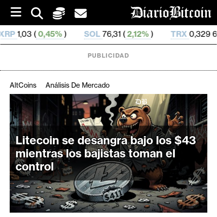
S
k
i
SOL
76,31 (
2,12%
)
TRX
0,329 641 (
0,72%
)
H
p
t
o
PUBLICIDAD
c
o
n
AltCoins
Análisis De Mercado
t
e
C
n
r
t
i
Litecoin se desangra bajo los $43
p
mientras los bajistas toman el
t
control
o
M
e
r