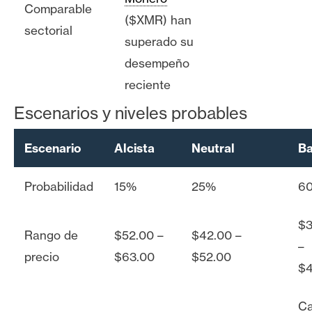
Comparable
($XMR) han
sectorial
superado su
desempeño
reciente
Escenarios y niveles probables
Escenario
Alcista
Neutral
Ba
Probabilidad
15%
25%
6
$3
Rango de
$52.00 –
$42.00 –
–
precio
$63.00
$52.00
$4
Ca