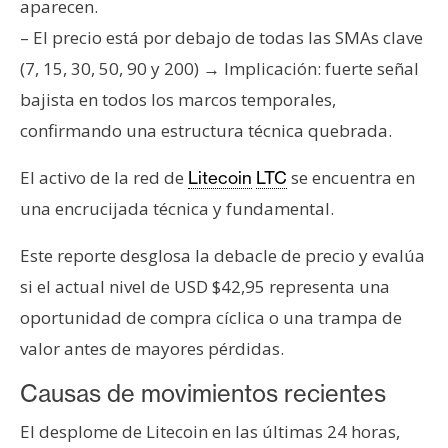
T
aparecen.
e
– El precio está por debajo de todas las SMAs clave
m
(7, 15, 30, 50, 90 y 200) → Implicación: fuerte señal
a
bajista en todos los marcos temporales,
s
confirmando una estructura técnica quebrada.
R
El activo de la red de
se encuentra en
Litecoin
LTC
e
una encrucijada técnica y fundamental.
c
u
Este reporte desglosa la debacle de precio y evalúa
r
si el actual nivel de USD $42,95 representa una
s
oportunidad de compra cíclica o una trampa de
o
s
valor antes de mayores pérdidas.
Causas de movimientos recientes
C
El desplome de Litecoin en las últimas 24 horas,
o