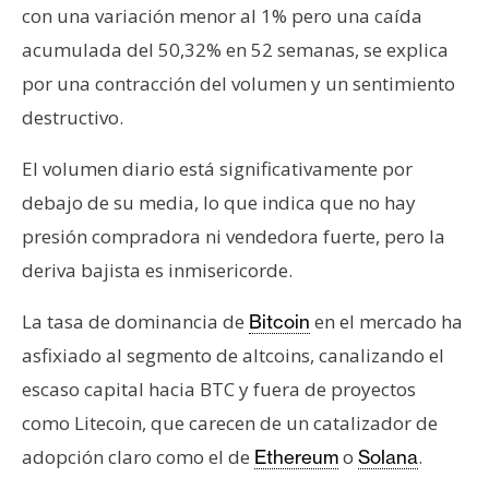
con una variación menor al 1% pero una caída
n
t
acumulada del 50,32% en 52 semanas, se explica
a
por una contracción del volumen y un sentimiento
c
destructivo.
t
o
El volumen diario está significativamente por
y
debajo de su media, lo que indica que no hay
P
u
presión compradora ni vendedora fuerte, pero la
b
deriva bajista es inmisericorde.
l
i
La tasa de dominancia de
en el mercado ha
Bitcoin
c
asfixiado al segmento de altcoins, canalizando el
i
escaso capital hacia BTC y fuera de proyectos
d
como Litecoin, que carecen de un catalizador de
a
d
adopción claro como el de
o
.
Ethereum
Solana