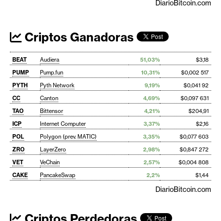
DiarioBitcoin.com
Criptos Ganadoras
BEAT
Audiera
51,03%
$3,18
PUMP
Pump.fun
10,31%
$0,002 517
PYTH
Pyth Network
9,19%
$0,041 92
CC
Canton
4,69%
$0,097 631
TAO
Bittensor
4,21%
$204,91
ICP
Internet Computer
3,37%
$2,16
POL
Polygon (prev. MATIC)
3,35%
$0,077 603
ZRO
LayerZero
2,98%
$0,847 272
VET
VeChain
2,57%
$0,004 808
CAKE
PancakeSwap
2,2%
$1,44
DiarioBitcoin.com
Criptos Perdedoras