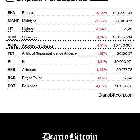
ENA
Ethena
-2,43%
$0,088 204
NIGHT
Midnight
-2,38%
$0,018 475
LIT
Lighter
-1,94%
$2,28
SHIB
Shiba Inu
-1,74%
$0,000 004
AERO
Aerodrome Finance
-1,71%
$0,430 307
FET
Artificial Superintelligence Alliance
-1,67%
$0,136 37
PI
Pi
-1,41%
$0,090 271
ARB
Arbitrum
-1,28%
$0,077 78
BGB
Bitget Token
-1,16%
$1,63
DOT
Polkadot
-1,06%
$0,810 201
DiarioBitcoin.com