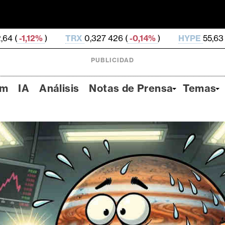
TRX
0,327 426 (
-0,14%
)
HYPE
55,63 (
-1,19%
)
DO
PUBLICIDAD
um
IA
Análisis
Notas de Prensa
Temas