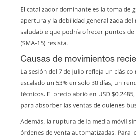
o
El catalizador dominante es la toma de g
s
apertura y la debilidad generalizada del 
saludable que podría ofrecer puntos de 
C
o
(SMA-15) resista.
n
t
Causas de movimientos reci
a
La sesión del 7 de julio refleja un clási
c
t
escalado un 53% en solo 30 días, un re
o
técnicos. El precio abrió en USD $0,2485
y
para absorber las ventas de quienes bu
P
u
Además, la ruptura de la media móvil si
b
l
órdenes de venta automatizadas. Para lo