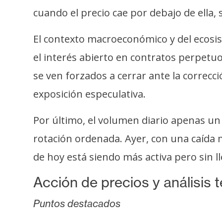
i
cuando el precio cae por debajo de ella
c
i
El contexto macroeconómico y del ecos
d
el interés abierto en contratos perpetu
a
d
se ven forzados a cerrar ante la correcci
exposición especulativa.
Por último, el volumen diario apenas un
rotación ordenada. Ayer, con una caída m
de hoy está siendo más activa pero sin ll
Acción de precios y análisis 
Puntos destacados