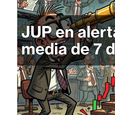
r
c
a
d
JUP en alert
o
s
media de 7 d
B
i
t
c
o
i
n
E