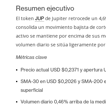
s
Resumen ejecutivo
a
El token
de Jupiter retrocede un 4,6
JUP
T
consolida un movimiento bajista de cort
e
activo se mantiene por encima de sus me
m
volumen diario se sitúa ligeramente por 
a
s
Métricas clave
R
Precio actual USD $0,2371 y apertura 
e
SMA-30 en USD $0,2026 y SMA-200 en U
c
u
superficial
r
s
Volumen diario 0,46% arriba de la medi