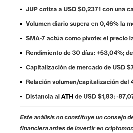
i
JUP cotiza a USD $0,2371 con una ca
s
i
Volumen diario supera en 0,46% la m
s
SMA-7 actúa como pivote: el precio la
N
Rendimiento de 30 días: +53,04%; de
o
t
Capitalización de mercado de USD $7
a
s
Relación volumen/capitalización del 
d
Distancia al
ATH
de USD $1,83: -87,
e
P
r
Este análisis no constituye un consejo de
e
financiera antes de invertir en criptomo
n