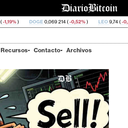
GE
0,069 214 (
-0,52%
)
LEO
9,74 (
-0,01%
)
ZEC
50
Recursos
Contacto
Archivos