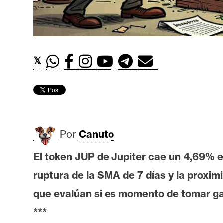
t
h
e
r
𝕏
e
u
m
I
Por
Canuto
A
El token JUP de Jupiter cae un 4,69% en 
ruptura de la SMA de 7 días y la proxi
A
n
que evalúan si es momento de tomar ga
á
***
l