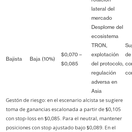
lateral del
mercado
Desplome del
ecosistema
TRON,
Su
$0,070 –
explotación
de
Bajista
Baja (10%)
$0,085
del protocolo,
co
regulación
co
adversa en
Asia
Gestón de riesgo: en el escenario alcista se sugiere
toma de ganancias escalonada a partir de $0,105
con stop-loss en $0,085. Para el neutral, mantener
posiciones con stop ajustado bajo $0,089. En el