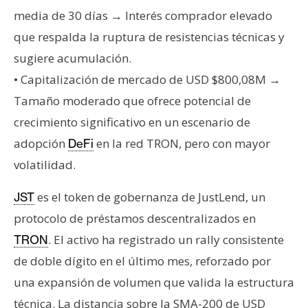
T
media de 30 días → Interés comprador elevado
e
m
que respalda la ruptura de resistencias técnicas y
a
sugiere acumulación.
s
• Capitalización de mercado de USD $800,08M →
Tamaño moderado que ofrece potencial de
R
crecimiento significativo en un escenario de
e
adopción
en la red TRON, pero con mayor
DeFi
c
volatilidad.
u
r
es el token de gobernanza de JustLend, un
JST
s
protocolo de préstamos descentralizados en
o
s
. El activo ha registrado un rally consistente
TRON
de doble dígito en el último mes, reforzado por
una expansión de volumen que valida la estructura
C
o
técnica. La distancia sobre la SMA-200 de USD