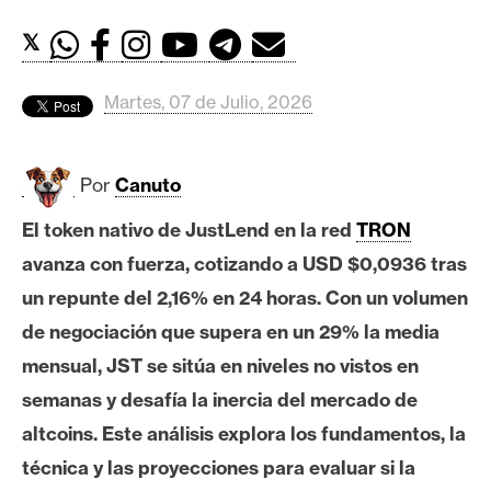
c
a
𝕏
d
o
Martes, 07 de Julio, 2026
s
Por
Canuto
B
i
El token nativo de JustLend en la red
TRON
t
avanza con fuerza, cotizando a USD $0,0936 tras
c
o
un repunte del 2,16% en 24 horas. Con un volumen
i
de negociación que supera en un 29% la media
n
mensual, JST se sitúa en niveles no vistos en
semanas y desafía la inercia del mercado de
E
altcoins. Este análisis explora los fundamentos, la
t
técnica y las proyecciones para evaluar si la
h