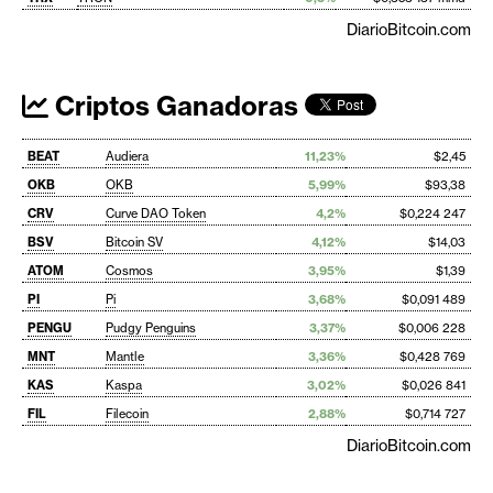
DiarioBitcoin.com
Criptos Ganadoras
BEAT
Audiera
11,23%
$2,45
OKB
OKB
5,99%
$93,38
CRV
Curve DAO Token
4,2%
$0,224 247
BSV
Bitcoin SV
4,12%
$14,03
ATOM
Cosmos
3,95%
$1,39
PI
Pi
3,68%
$0,091 489
PENGU
Pudgy Penguins
3,37%
$0,006 228
MNT
Mantle
3,36%
$0,428 769
KAS
Kaspa
3,02%
$0,026 841
FIL
Filecoin
2,88%
$0,714 727
DiarioBitcoin.com