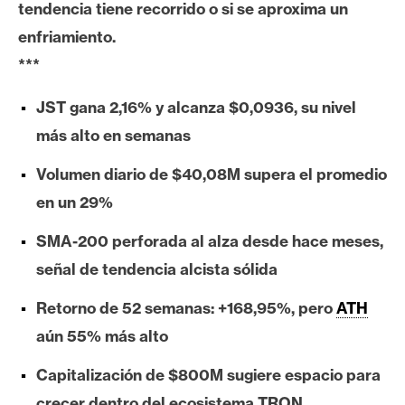
tendencia tiene recorrido o si se aproxima un
e
enfriamiento.
r
e
***
u
m
JST gana 2,16% y alcanza $0,0936, su nivel
más alto en semanas
I
Volumen diario de $40,08M supera el promedio
A
en un 29%
SMA-200 perforada al alza desde hace meses,
A
señal de tendencia alcista sólida
n
á
Retorno de 52 semanas: +168,95%, pero
ATH
l
aún 55% más alto
i
s
Capitalización de $800M sugiere espacio para
i
crecer dentro del ecosistema TRON