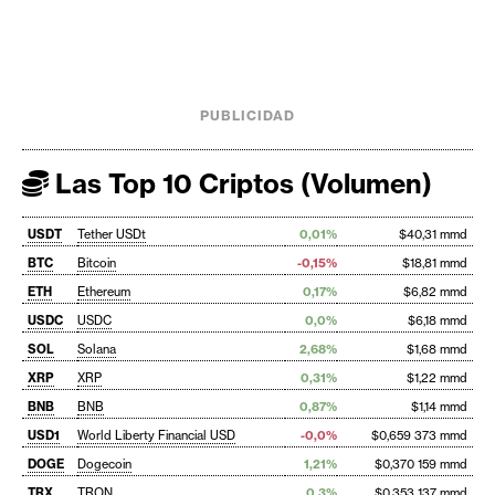
PUBLICIDAD
Las Top 10 Criptos (Volumen)
USDT
Tether USDt
0,01%
$40,31 mmd
BTC
Bitcoin
-0,15%
$18,81 mmd
ETH
Ethereum
0,17%
$6,82 mmd
USDC
USDC
0,0%
$6,18 mmd
SOL
Solana
2,68%
$1,68 mmd
XRP
XRP
0,31%
$1,22 mmd
BNB
BNB
0,87%
$1,14 mmd
USD1
World Liberty Financial USD
-0,0%
$0,659 373 mmd
DOGE
Dogecoin
1,21%
$0,370 159 mmd
TRX
TRON
0,3%
$0,353 137 mmd