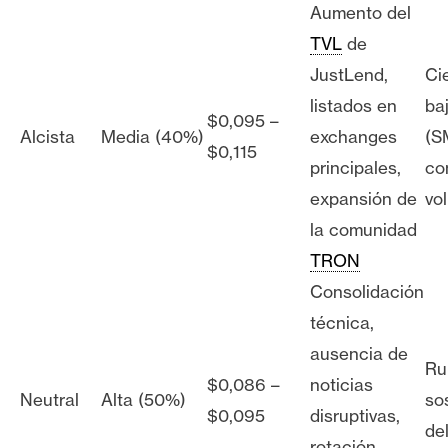
Aumento del
TVL
de
JustLend,
Cie
listados en
ba
$0,095 –
Alcista
Media (40%)
exchanges
(S
$0,115
principales,
co
expansión de
vo
la comunidad
TRON
Consolidación
técnica,
ausencia de
Ru
$0,086 –
noticias
Neutral
Alta (50%)
so
$0,095
disruptivas,
de
rotación