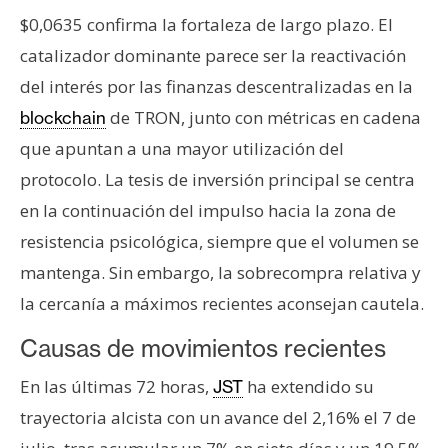
n
$0,0635 confirma la fortaleza de largo plazo. El
t
catalizador dominante parece ser la reactivación
a
del interés por las finanzas descentralizadas en la
c
t
de TRON, junto con métricas en cadena
blockchain
o
que apuntan a una mayor utilización del
y
protocolo. La tesis de inversión principal se centra
P
en la continuación del impulso hacia la zona de
u
b
resistencia psicológica, siempre que el volumen se
l
mantenga. Sin embargo, la sobrecompra relativa y
i
la cercanía a máximos recientes aconsejan cautela.
c
i
Causas de movimientos recientes
d
En las últimas 72 horas,
ha extendido su
JST
a
d
trayectoria alcista con un avance del 2,16% el 7 de