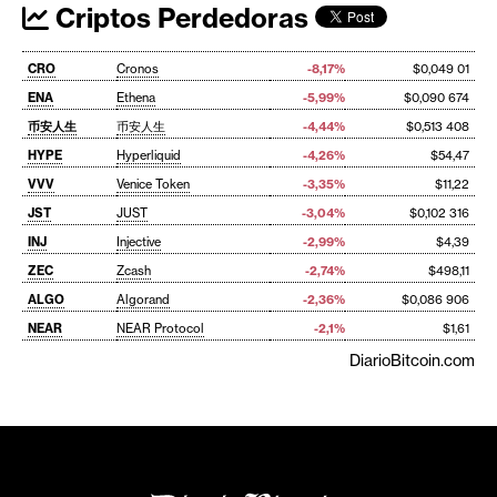
Criptos Perdedoras
CRO
Cronos
-8,17%
$0,049 01
ENA
Ethena
-5,99%
$0,090 674
币安人生
币安人生
-4,44%
$0,513 408
HYPE
Hyperliquid
-4,26%
$54,47
VVV
Venice Token
-3,35%
$11,22
JST
JUST
-3,04%
$0,102 316
INJ
Injective
-2,99%
$4,39
ZEC
Zcash
-2,74%
$498,11
ALGO
Algorand
-2,36%
$0,086 906
NEAR
NEAR Protocol
-2,1%
$1,61
DiarioBitcoin.com