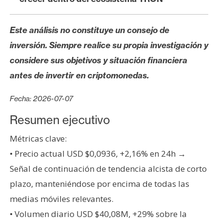
s
Este análisis no constituye un consejo de
N
inversión. Siempre realice su propia investigación y
o
considere sus objetivos y situación financiera
t
a
antes de invertir en criptomonedas.
s
d
Fecha: 2026-07-07
e
Resumen ejecutivo
P
r
Métricas clave:
e
• Precio actual USD $0,0936, +2,16% en 24h →
n
Señal de continuación de tendencia alcista de corto
s
plazo, manteniéndose por encima de todas las
a
medias móviles relevantes.
• Volumen diario USD $40,08M, +29% sobre la