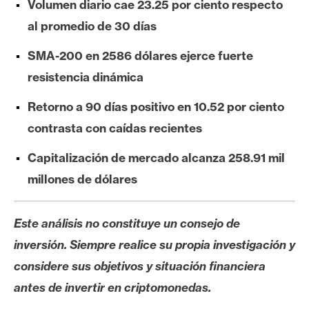
Volumen diario cae 23.25 por ciento respecto
e
al promedio de 30 días
r
e
SMA-200 en 2586 dólares ejerce fuerte
u
resistencia dinámica
m
Retorno a 90 días positivo en 10.52 por ciento
contrasta con caídas recientes
I
A
Capitalización de mercado alcanza 258.91 mil
millones de dólares
A
n
Este análisis no constituye un consejo de
á
inversión. Siempre realice su propia investigación y
l
i
considere sus objetivos y situación financiera
s
antes de invertir en criptomonedas.
i