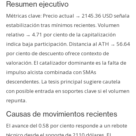
s
Resumen ejecutivo
Métricas clave: Precio actual → 2145.36 USD señala
N
estabilización tras mínimos recientes. Volumen
o
relativo → 4.71 por ciento de la capitalización
t
indica baja participación. Distancia al ATH → 56.64
a
por ciento de descuento ofrece contexto de
s
d
valoración. El catalizador dominante es la falta de
e
impulso alcista combinada con SMAs
P
descendentes. La tesis principal sugiere cautela
r
con posible entrada en soportes clave si el volumen
e
n
repunta.
s
Causas de movimientos recientes
a
El avance del 0.58 por ciento responde a un rebote
técnico desde el soporte de 2110 dólares. El