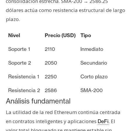
consolidación estrecha. SMA-200 → 2586.25
n
dólares actúa como resistencia estructural de largo
t
plazo.
a
c
t
Nivel
Precio (USD)
Tipo
o
y
Soporte 1
2110
Inmediato
P
Soporte 2
2050
Secundario
u
b
Resistencia 1
2250
Corto plazo
l
i
Resistencia 2
2586
SMA-200
c
i
Análisis fundamental
d
La utilidad de la red Ethereum continúa centrada
a
en contratos inteligentes y aplicaciones
. El
DeFi
d
valor total bloqueado se mantiene estable sin