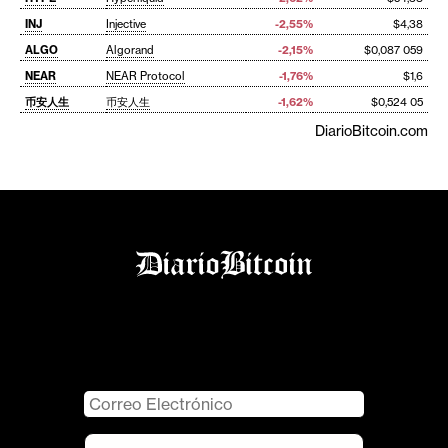
INJ
Injective
-2,55%
$4,38
ALGO
Algorand
-2,15%
$0,087 059
NEAR
NEAR Protocol
-1,76%
$1,6
币安人生
币安人生
-1,62%
$0,524 05
DiarioBitcoin.com