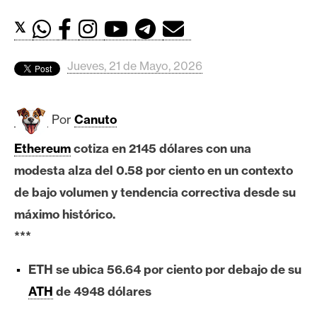
c
a
𝕏
d
o
Jueves, 21 de Mayo, 2026
s
Por
Canuto
B
i
Ethereum
cotiza en 2145 dólares con una
t
modesta alza del 0.58 por ciento en un contexto
c
o
de bajo volumen y tendencia correctiva desde su
i
máximo histórico.
n
***
ETH se ubica 56.64 por ciento por debajo de su
E
ATH
de 4948 dólares
t
h