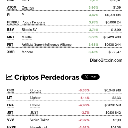
ATOM
Cosmos
3,96%
$1,39
PI
Pi
3,87%
$0,091 194
PENGU
Pudgy Penguins
3,78%
$0,006 24
BSV
Bitcoin SV
3,74%
$13,99
MNT
Mantle
3,68%
$0,429 489
FET
Artificial Superintelligence Alliance
3,63%
$0,138 244
XMR
Monero
3,45%
$383,47
DiarioBitcoin.com
Criptos Perdedoras
CRO
Cronos
-8,33%
$0,048 918
LIT
Lighter
-5,14%
$2,33
ENA
Ethena
-4,96%
$0,090 591
JST
JUST
-3,7%
$0,101 842
VVV
Venice Token
-2,92%
$11,19
HYPE
Hyperliquid
-2,62%
$54,38