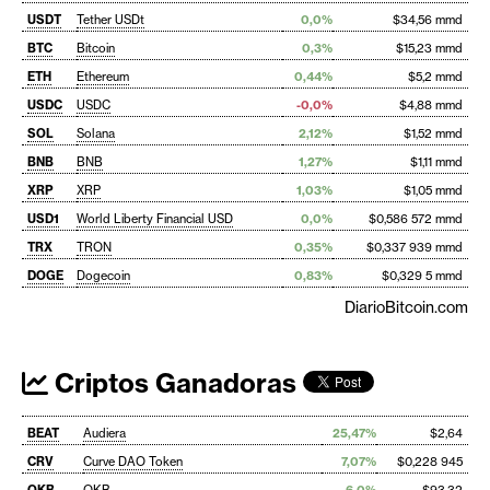
USDT
Tether USDt
0,0%
$34,56 mmd
BTC
Bitcoin
0,3%
$15,23 mmd
ETH
Ethereum
0,44%
$5,2 mmd
USDC
USDC
-0,0%
$4,88 mmd
SOL
Solana
2,12%
$1,52 mmd
BNB
BNB
1,27%
$1,11 mmd
XRP
XRP
1,03%
$1,05 mmd
USD1
World Liberty Financial USD
0,0%
$0,586 572 mmd
TRX
TRON
0,35%
$0,337 939 mmd
DOGE
Dogecoin
0,83%
$0,329 5 mmd
DiarioBitcoin.com
Criptos Ganadoras
BEAT
Audiera
25,47%
$2,64
CRV
Curve DAO Token
7,07%
$0,228 945
OKB
OKB
6,0%
$93,32