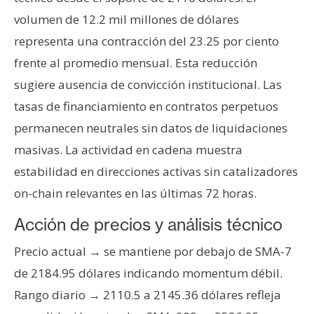
T
e
volumen de 12.2 mil millones de dólares
m
representa una contracción del 23.25 por ciento
a
frente al promedio mensual. Esta reducción
s
sugiere ausencia de convicción institucional. Las
tasas de financiamiento en contratos perpetuos
R
permanecen neutrales sin datos de liquidaciones
e
masivas. La actividad en cadena muestra
c
u
estabilidad en direcciones activas sin catalizadores
r
on-chain relevantes en las últimas 72 horas.
s
Acción de precios y análisis técnico
o
s
Precio actual → se mantiene por debajo de SMA-7
de 2184.95 dólares indicando momentum débil.
C
Rango diario → 2110.5 a 2145.36 dólares refleja
o