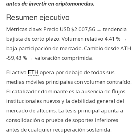
s
antes de invertir en criptomonedas.
Resumen ejecutivo
N
Métricas clave: Precio USD $2.007,56 → tendencia
o
bajista de corto plazo. Volumen relativo 4,41 % →
t
a
baja participación de mercado. Cambio desde ATH
s
-59,43 % → valoración comprimida.
d
e
El activo
opera por debajo de todas sus
ETH
P
medias móviles principales con volumen contraído.
r
El catalizador dominante es la ausencia de flujos
e
institucionales nuevos y la debilidad general del
n
s
mercado de altcoins. La tesis principal apunta a
a
consolidación o prueba de soportes inferiores
antes de cualquier recuperación sostenida.