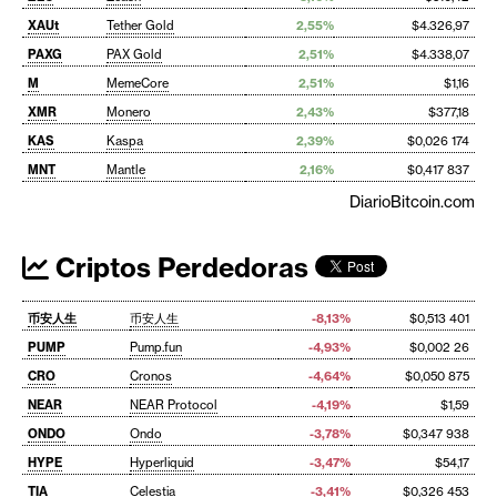
XAUt
Tether Gold
2,55%
$4.326,97
PAXG
PAX Gold
2,51%
$4.338,07
M
MemeCore
2,51%
$1,16
XMR
Monero
2,43%
$377,18
KAS
Kaspa
2,39%
$0,026 174
MNT
Mantle
2,16%
$0,417 837
DiarioBitcoin.com
Criptos Perdedoras
币安人生
币安人生
-8,13%
$0,513 401
PUMP
Pump.fun
-4,93%
$0,002 26
CRO
Cronos
-4,64%
$0,050 875
NEAR
NEAR Protocol
-4,19%
$1,59
ONDO
Ondo
-3,78%
$0,347 938
HYPE
Hyperliquid
-3,47%
$54,17
TIA
Celestia
-3,41%
$0,326 453