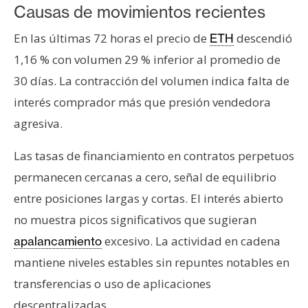
T
Causas de movimientos recientes
e
m
En las últimas 72 horas el precio de
descendió
ETH
a
1,16 % con volumen 29 % inferior al promedio de
s
30 días. La contracción del volumen indica falta de
interés comprador más que presión vendedora
R
agresiva.
e
c
Las tasas de financiamiento en contratos perpetuos
u
permanecen cercanas a cero, señal de equilibrio
r
entre posiciones largas y cortas. El interés abierto
s
o
no muestra picos significativos que sugieran
s
excesivo. La actividad en cadena
apalancamiento
mantiene niveles estables sin repuntes notables en
transferencias o uso de aplicaciones
C
o
descentralizadas.