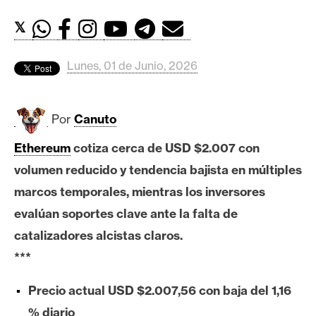
c
a
𝕏
d
o
Lunes, 01 de Junio, 2026
s
Por
Canuto
B
i
Ethereum
cotiza cerca de USD $2.007 con
t
volumen reducido y tendencia bajista en múltiples
c
o
marcos temporales, mientras los inversores
i
evalúan soportes clave ante la falta de
n
catalizadores alcistas claros.
***
E
Precio actual USD $2.007,56 con baja del 1,16
t
h
% diario