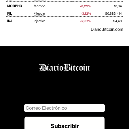
MORPHO
Morpho
-3,29%
$1,84
FIL
Filecoin
-3,12%
$0,683 414
INJ
Injective
-2,57%
$4,48
DiarioBitcoin.com