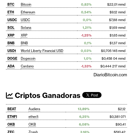
BTC
Bitcoin
0,83%
$22,01 mmd
ETH
Ethereum
0,54%
$9,12 mmd
USDC
USDC
0,0%
$7,88 mmd
SOL
Solana
1,21%
$1,69 mmd
XRP
XRP
-1,25%
$1,65 mmd
BNB
BNB
0,1%
$1,37 mmd
USD1
World Liberty Financial USD
0,03%
$0,705 145 mmd
DOGE
Dogecoin
1,0%
$0,458 04 mmd
ADA
Cardano
-1,33%
$0,444 217 mmd
DiarioBitcoin.com
Criptos Ganadoras
BEAT
Audiera
13,89%
$2,12
ETHFI
ether.fi
6,25%
$0,381 071
OKB
OKB
6,08%
$90,41
ZEC
Zcash
3,16%
$510,42