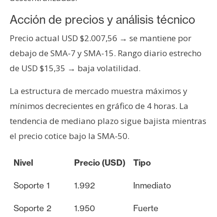
n
Acción de precios y análisis técnico
t
a
Precio actual USD $2.007,56 → se mantiene por
c
debajo de SMA-7 y SMA-15. Rango diario estrecho
t
de USD $15,35 → baja volatilidad.
o
y
La estructura de mercado muestra máximos y
P
u
mínimos decrecientes en gráfico de 4 horas. La
b
tendencia de mediano plazo sigue bajista mientras
l
el precio cotice bajo la SMA-50.
i
c
Nivel
Precio (USD)
Tipo
i
d
Soporte 1
1.992
Inmediato
a
d
Soporte 2
1.950
Fuerte