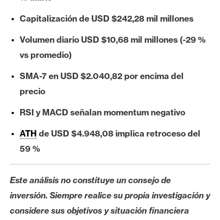
e
Capitalización de USD $242,28 mil millones
r
e
Volumen diario USD $10,68 mil millones (-29 %
u
vs promedio)
m
SMA-7 en USD $2.040,82 por encima del
precio
I
A
RSI y MACD señalan momentum negativo
ATH
de USD $4.948,08 implica retroceso del
A
59 %
n
á
l
Este análisis no constituye un consejo de
i
inversión. Siempre realice su propia investigación y
s
considere sus objetivos y situación financiera
i