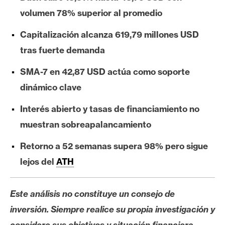
e
volumen 78% superior al promedio
r
e
Capitalización alcanza 619,79 millones USD
u
tras fuerte demanda
m
SMA-7 en 42,87 USD actúa como soporte
dinámico clave
I
A
Interés abierto y tasas de financiamiento no
muestran sobreapalancamiento
A
Retorno a 52 semanas supera 98% pero sigue
n
lejos del
ATH
á
l
i
Este análisis no constituye un consejo de
s
inversión. Siempre realice su propia investigación y
i
considere sus objetivos y situación financiera