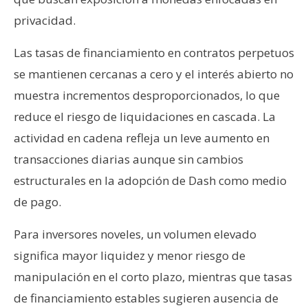
n
privacidad.
t
a
Las tasas de financiamiento en contratos perpetuos
c
se mantienen cercanas a cero y el interés abierto no
t
muestra incrementos desproporcionados, lo que
o
y
reduce el riesgo de liquidaciones en cascada. La
P
actividad en cadena refleja un leve aumento en
u
transacciones diarias aunque sin cambios
b
estructurales en la adopción de Dash como medio
l
i
de pago.
c
Para inversores noveles, un volumen elevado
i
d
significa mayor liquidez y menor riesgo de
a
manipulación en el corto plazo, mientras que tasas
d
de financiamiento estables sugieren ausencia de