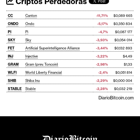
Criptos Perdedoras
CC
Canton
-11,71%
$0,089 665
ONDO
Ondo
-5,17%
$0,350 834
PI
Pi
-4,7%
$0,087 177
SKY
Sky
-3,93%
$0,054 014
FET
Artificial Superintelligence Alliance
-3,44%
$0,132 893
INJ
Injective
-3,22%
$4,49
GRAM
Gram (prev. Toncoin)
-2,98%
$1,33
WLFI
World Liberty Financial
-2,4%
$0,051 814
SHIB
Shiba Inu
-2,29%
$0,000 004
STABLE
Stable
-2,28%
$0,032 219
DiarioBitcoin.com