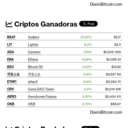
DiarioBitcoin.com
Criptos Ganadoras
BEAT
Audiera
27,55%
$2,17
LIT
Lighter
9,3%
$2,4
ADA
Cardano
7,19%
$0,202 328
ENA
Ethena
6,66%
$0,096 81
BSV
Bitcoin SV
4,63%
$13,52
币安人生
币安人生
3,16%
$0,537 99
ETHFI
ether.fi
3,16%
$0,366 74
CRV
Curve DAO Token
3,0%
$0,214 818
AERO
Aerodrome Finance
2,97%
$0,434 411
OKB
OKB
2,79%
$88,07
DiarioBitcoin.com