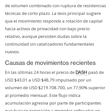
T
de volumen combinado con ruptura de resistencias
e
m
técnicas de corto plazo. La tesis principal sugiere
a
que el movimiento responde a rotación de capital
s
hacia activos de privacidad con bajo precio
relativo, aunque persisten dudas sobre la
R
continuidad sin catalizadores fundamentales
e
nuevos.
c
u
Causas de movimientos recientes
r
En las últimas 24 horas el precio de
pasó de
DASH
s
o
USD $43,01 a USD $48,79 impulsado por un
s
volumen de USD $219.708.700, un 77,90% superior
al promedio mensual. Este flujo indica
C
acumulación agresiva por parte de participantes
o
que buscan exposición a monedas enfocadas en