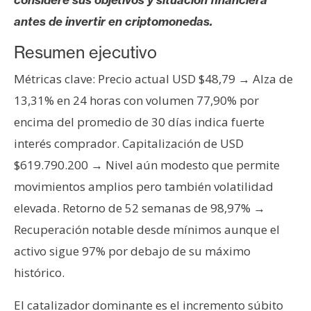
s
antes de invertir en criptomonedas.
Resumen ejecutivo
N
o
Métricas clave: Precio actual USD $48,79 → Alza de
t
13,31% en 24 horas con volumen 77,90% por
a
encima del promedio de 30 días indica fuerte
s
d
interés comprador. Capitalización de USD
e
$619.790.200 → Nivel aún modesto que permite
P
movimientos amplios pero también volatilidad
r
elevada. Retorno de 52 semanas de 98,97% →
e
n
Recuperación notable desde mínimos aunque el
s
activo sigue 97% por debajo de su máximo
a
histórico.
El catalizador dominante es el incremento súbito