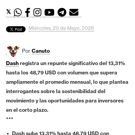
c
a
𝕏
d
o
Miércoles, 20 de Mayo, 2026
s
Por
Canuto
B
i
Dash
registra un repunte significativo del 13,31%
t
hasta los 48,79 USD con volumen que supera
c
o
ampliamente el promedio mensual, lo que plantea
i
interrogantes sobre la sostenibilidad del
n
movimiento y las oportunidades para inversores
en el corto plazo.
E
***
t
h
Dash sube 13,31% hasta 48,79 USD con