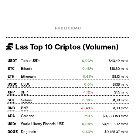
PUBLICIDAD
Las Top 10 Criptos (Volumen)
USDT
Tether USDt
0,03%
$43,42 mmd
BTC
Bitcoin
0,48%
$18,62 mmd
ETH
Ethereum
0,61%
$8,13 mmd
USDC
USDC
0,0%
$7,18 mmd
XRP
XRP
-1,12%
$1,5 mmd
SOL
Solana
0,36%
$1,38 mmd
BNB
BNB
-0,43%
$1,09 mmd
ADA
Cardano
7,19%
$0,833 153 mmd
USD1
World Liberty Financial USD
0,04%
$0,592 692 mmd
DOGE
Dogecoin
0,63%
$0,455 37 mmd