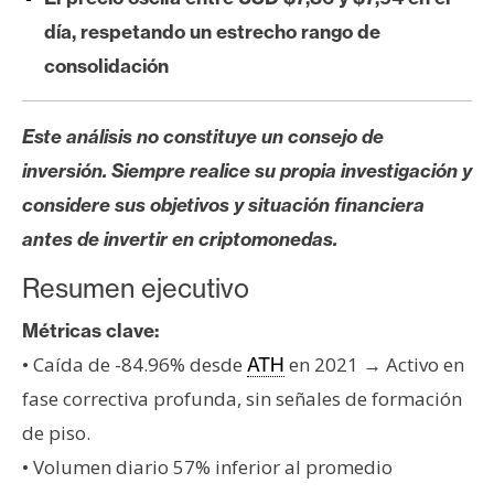
s
día, respetando un estrecho rango de
consolidación
N
o
Este análisis no constituye un consejo de
t
a
inversión. Siempre realice su propia investigación y
s
considere sus objetivos y situación financiera
d
antes de invertir en criptomonedas.
e
P
Resumen ejecutivo
r
Métricas clave:
e
n
• Caída de -84.96% desde
en 2021 → Activo en
ATH
s
fase correctiva profunda, sin señales de formación
a
de piso.
• Volumen diario 57% inferior al promedio