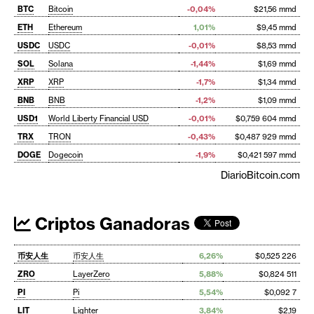
BTC
Bitcoin
-0,04%
$21,56 mmd
ETH
Ethereum
1,01%
$9,45 mmd
USDC
USDC
-0,01%
$8,53 mmd
SOL
Solana
-1,44%
$1,69 mmd
XRP
XRP
-1,7%
$1,34 mmd
BNB
BNB
-1,2%
$1,09 mmd
USD1
World Liberty Financial USD
-0,01%
$0,759 604 mmd
TRX
TRON
-0,43%
$0,487 929 mmd
DOGE
Dogecoin
-1,9%
$0,421 597 mmd
DiarioBitcoin.com
Criptos Ganadoras
币安人生
币安人生
6,26%
$0,525 226
ZRO
LayerZero
5,88%
$0,824 511
PI
Pi
5,54%
$0,092 7
LIT
Lighter
3,84%
$2,19