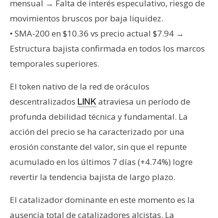
T
mensual → Falta de interés especulativo, riesgo de
e
movimientos bruscos por baja liquidez.
m
• SMA-200 en $10.36 vs precio actual $7.94 →
a
Estructura bajista confirmada en todos los marcos
s
temporales superiores.
R
El token nativo de la red de oráculos
e
descentralizados
atraviesa un período de
LINK
c
profunda debilidad técnica y fundamental. La
u
r
acción del precio se ha caracterizado por una
s
erosión constante del valor, sin que el repunte
o
acumulado en los últimos 7 días (+4.74%) logre
s
revertir la tendencia bajista de largo plazo.
El catalizador dominante en este momento es la
C
o
ausencia total de catalizadores alcistas. La