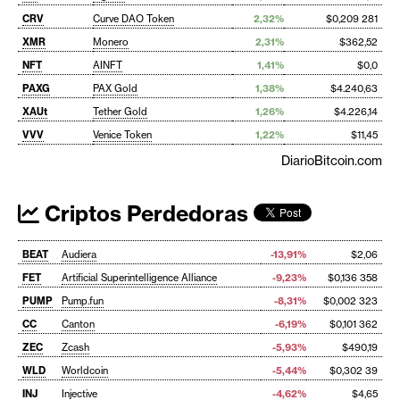
CRV
Curve DAO Token
2,32%
$0,209 281
XMR
Monero
2,31%
$362,52
NFT
AINFT
1,41%
$0,0
PAXG
PAX Gold
1,38%
$4.240,63
XAUt
Tether Gold
1,26%
$4.226,14
VVV
Venice Token
1,22%
$11,45
DiarioBitcoin.com
Criptos Perdedoras
BEAT
Audiera
-13,91%
$2,06
FET
Artificial Superintelligence Alliance
-9,23%
$0,136 358
PUMP
Pump.fun
-8,31%
$0,002 323
CC
Canton
-6,19%
$0,101 362
ZEC
Zcash
-5,93%
$490,19
WLD
Worldcoin
-5,44%
$0,302 39
INJ
Injective
-4,62%
$4,65