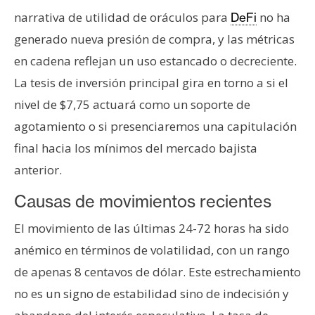
n
narrativa de utilidad de oráculos para
no ha
DeFi
t
generado nueva presión de compra, y las métricas
a
en cadena reflejan un uso estancado o decreciente.
c
t
La tesis de inversión principal gira en torno a si el
o
nivel de $7,75 actuará como un soporte de
y
agotamiento o si presenciaremos una capitulación
P
final hacia los mínimos del mercado bajista
u
b
anterior.
l
Causas de movimientos recientes
i
c
El movimiento de las últimas 24-72 horas ha sido
i
anémico en términos de volatilidad, con un rango
d
de apenas 8 centavos de dólar. Este estrechamiento
a
d
no es un signo de estabilidad sino de indecisión y