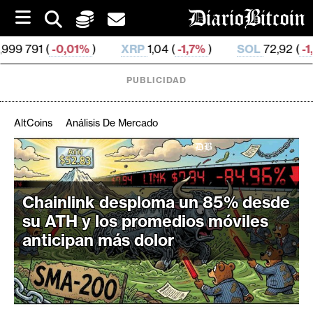
S
k
i
)
XRP
1,04 (
-1,7%
)
SOL
72,92 (
-1,44%
)
TRX
0,
p
t
o
PUBLICIDAD
c
o
n
AltCoins
Análisis De Mercado
t
e
C
n
r
t
i
Chainlink desploma un 85% desde
p
su ATH y los promedios móviles
t
anticipan más dolor
o
M
e
r