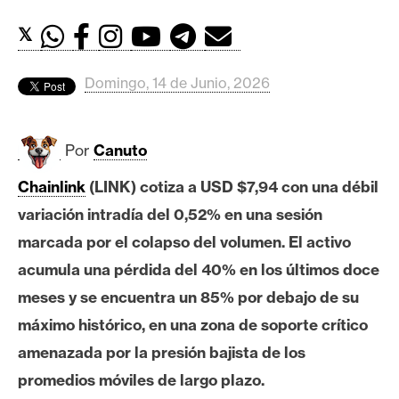
c
a
𝕏
d
o
Domingo, 14 de Junio, 2026
s
Por
Canuto
B
i
Chainlink
(LINK) cotiza a USD $7,94 con una débil
t
variación intradía del 0,52% en una sesión
c
o
marcada por el colapso del volumen. El activo
i
acumula una pérdida del 40% en los últimos doce
n
meses y se encuentra un 85% por debajo de su
máximo histórico, en una zona de soporte crítico
E
amenazada por la presión bajista de los
t
promedios móviles de largo plazo.
h