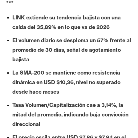
***
e
r
LINK extiende su tendencia bajista con una
e
caída del 35,89% en lo que va de 2026
u
m
El volumen diario se desploma un 57% frente al
promedio de 30 días, señal de agotamiento
I
bajista
A
La SMA-200 se mantiene como resistencia
dinámica en USD $10,36, nivel no superado
A
desde hace meses
n
á
Tasa Volumen/Capitalización cae a 3,14%, la
l
mitad del promedio, indicando baja convicción
i
direccional
s
i
El precio oscila entre USD $7,86 y $7,94 en el