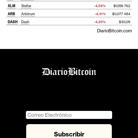
XLM
Stellar
-4,58%
$0,159 762
ARB
Arbitrum
-4,41%
$0,077 484
DASH
Dash
-4,26%
$30,09
DiarioBitcoin.com