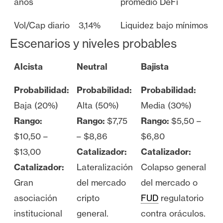
años
promedio DeFi
Vol/Cap diario
3,14%
Liquidez bajo mínimos
Escenarios y niveles probables
Alcista
Neutral
Bajista
Probabilidad:
Probabilidad:
Probabilidad:
Baja (20%)
Alta (50%)
Media (30%)
Rango:
Rango:
$7,75
Rango:
$5,50 –
$10,50 –
– $8,86
$6,80
$13,00
Catalizador:
Catalizador:
Catalizador:
Lateralización
Colapso general
Gran
del mercado
del mercado o
asociación
cripto
FUD
regulatorio
institucional
general.
contra oráculos.