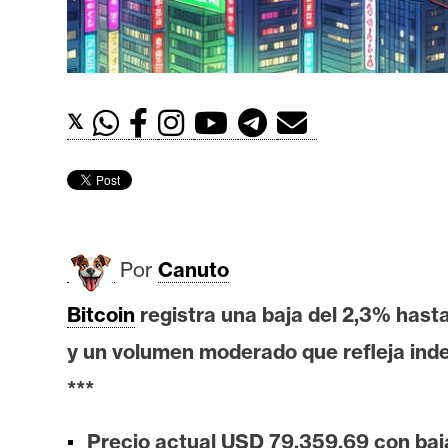
t
h
e
r
𝕏
e
u
m
I
Por
Canuto
A
Bitcoin
registra una baja del 2,3% hast
y un volumen moderado que refleja inde
A
n
***
á
l
Precio actual USD 79.359,69 con baja