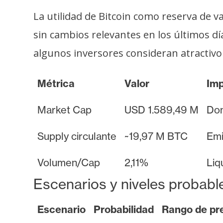
i
La utilidad de Bitcoin como reserva de va
c
i
sin cambios relevantes en los últimos dí
d
algunos inversores consideran atractiv
a
d
Métrica
Valor
Imp
Market Cap
USD 1.589,49 M
Dom
Supply circulante
~19,97 M BTC
Emi
Volumen/Cap
2,11%
Liq
Escenarios y niveles probabl
Escenario
Probabilidad
Rango de pr