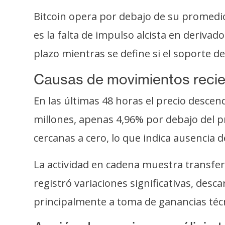
s
Bitcoin opera por debajo de su promedi
a
es la falta de impulso alcista en deriva
plazo mientras se define si el soporte de
T
e
Causas de movimientos reci
m
a
En las últimas 48 horas el precio desce
s
millones, apenas 4,96% por debajo del 
cercanas a cero, lo que indica ausencia 
R
e
La actividad en cadena muestra transfere
c
registró variaciones significativas, de
u
r
principalmente a toma de ganancias técni
s