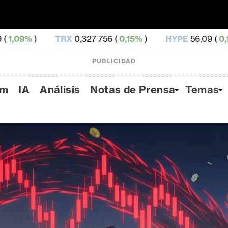
X
0,327 756 (
0,15%
)
HYPE
56,09 (
0,14%
)
DOGE
0
PUBLICIDAD
um
IA
Análisis
Notas de Prensa
Temas