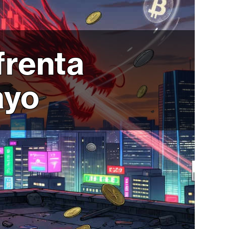
frenta
ayo