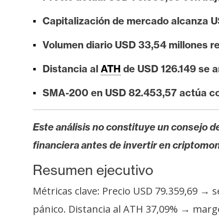
i
s
Capitalización de mercado alcanza U
i
Volumen diario USD 33,54 millones re
s
Distancia al
ATH
de USD 126.149 se a
N
SMA-200 en USD 82.453,57 actúa co
o
t
a
Este análisis no constituye un consejo de
s
financiera antes de invertir en criptomo
d
e
Resumen ejecutivo
P
r
Métricas clave: Precio USD 79.359,69 → s
e
pánico. Distancia al ATH 37,09% → marg
n