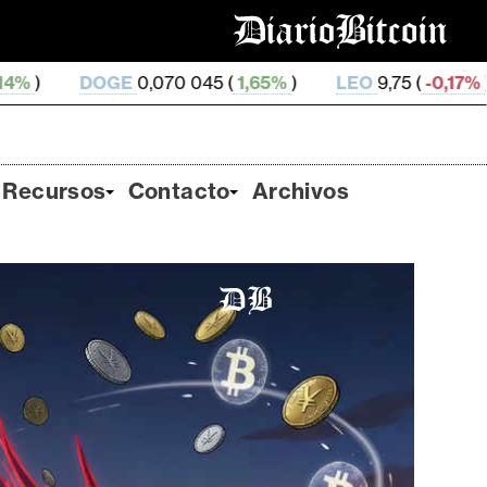
,070 045 (
1,65%
)
LEO
9,75 (
-0,17%
)
ZEC
509,66 (
Recursos
Contacto
Archivos