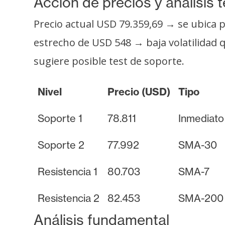
Acción de precios y análisis 
o
s
Precio actual USD 79.359,69 → se ubica 
estrecho de USD 548 → baja volatilidad 
C
sugiere posible test de soporte.
o
n
Nivel
Precio (USD)
Tipo
t
a
Soporte 1
78.811
Inmediato
c
t
Soporte 2
77.992
SMA-30
o
y
Resistencia 1
80.703
SMA-7
P
u
Resistencia 2
82.453
SMA-200
b
l
Análisis fundamental