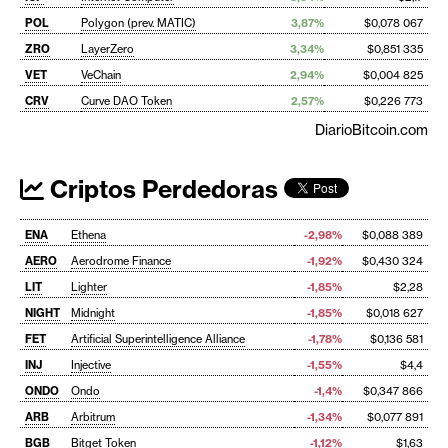
POL
Polygon (prev. MATIC)
3,87%
$0,078 067
ZRO
LayerZero
3,34%
$0,851 335
VET
VeChain
2,94%
$0,004 825
CRV
Curve DAO Token
2,57%
$0,226 773
DiarioBitcoin.com
Criptos Perdedoras
ENA
Ethena
-2,98%
$0,088 389
AERO
Aerodrome Finance
-1,92%
$0,430 324
LIT
Lighter
-1,85%
$2,28
NIGHT
Midnight
-1,85%
$0,018 627
FET
Artificial Superintelligence Alliance
-1,78%
$0,136 581
INJ
Injective
-1,55%
$4,4
ONDO
Ondo
-1,4%
$0,347 866
ARB
Arbitrum
-1,34%
$0,077 891
BGB
Bitget Token
-1,12%
$1,63