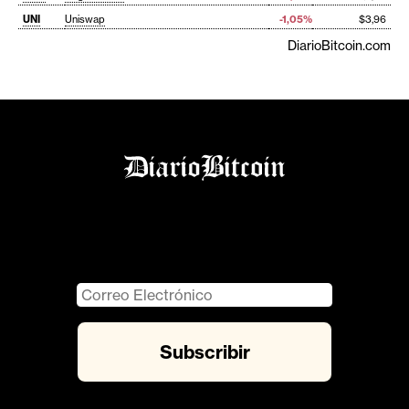
UNI
Uniswap
-1,05%
$3,96
DiarioBitcoin.com