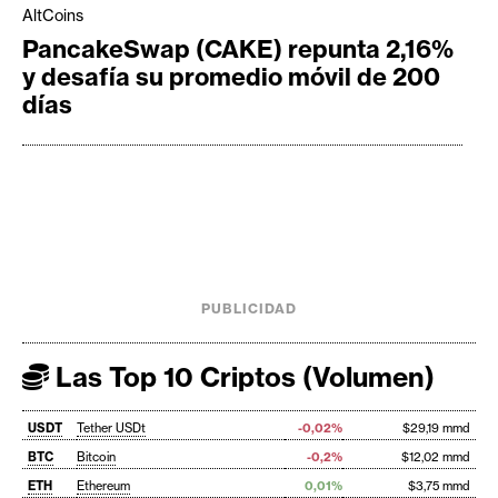
AltCoins
PancakeSwap (CAKE) repunta 2,16%
y desafía su promedio móvil de 200
días
PUBLICIDAD
Las Top 10 Criptos (Volumen)
USDT
Tether USDt
-0,02%
$29,19 mmd
BTC
Bitcoin
-0,2%
$12,02 mmd
ETH
Ethereum
0,01%
$3,75 mmd