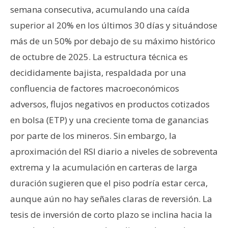
n
semana consecutiva, acumulando una caída
t
superior al 20% en los últimos 30 días y situándose
a
más de un 50% por debajo de su máximo histórico
c
de octubre de 2025. La estructura técnica es
t
o
decididamente bajista, respaldada por una
y
confluencia de factores macroeconómicos
P
adversos, flujos negativos en productos cotizados
u
en bolsa (ETP) y una creciente toma de ganancias
b
l
por parte de los mineros. Sin embargo, la
i
aproximación del RSI diario a niveles de sobreventa
c
extrema y la acumulación en carteras de larga
i
duración sugieren que el piso podría estar cerca,
d
aunque aún no hay señales claras de reversión. La
a
d
tesis de inversión de corto plazo se inclina hacia la