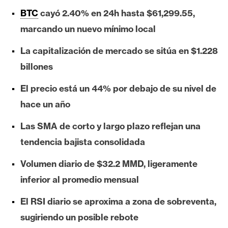
e
BTC
cayó 2.40% en 24h hasta $61,299.55,
r
marcando un nuevo mínimo local
e
u
La capitalización de mercado se sitúa en $1.228
m
billones
El precio está un 44% por debajo de su nivel de
I
hace un año
A
Las SMA de corto y largo plazo reflejan una
tendencia bajista consolidada
A
n
Volumen diario de $32.2 MMD, ligeramente
á
inferior al promedio mensual
l
i
El RSI diario se aproxima a zona de sobreventa,
s
sugiriendo un posible rebote
i