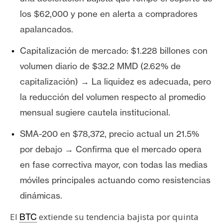
T
e
los $62,000 y pone en alerta a compradores
m
apalancados.
a
s
Capitalización de mercado: $1.228 billones con
volumen diario de $32.2 MMD (2.62% de
capitalización) → La liquidez es adecuada, pero
R
e
la reducción del volumen respecto al promedio
c
mensual sugiere cautela institucional.
u
r
SMA-200 en $78,372, precio actual un 21.5%
s
por debajo → Confirma que el mercado opera
o
en fase correctiva mayor, con todas las medias
s
móviles principales actuando como resistencias
dinámicas.
C
El
extiende su tendencia bajista por quinta
BTC
o