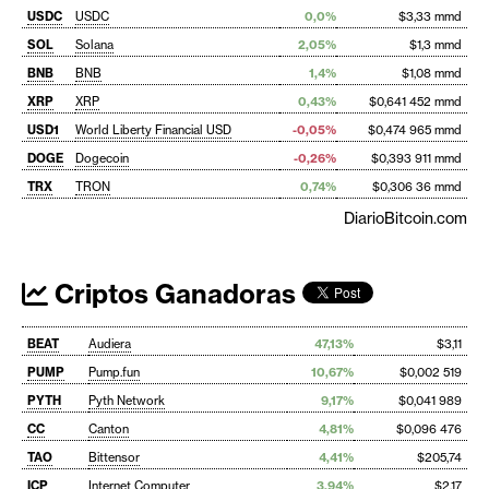
USDC
USDC
0,0%
$3,33 mmd
SOL
Solana
2,05%
$1,3 mmd
BNB
BNB
1,4%
$1,08 mmd
XRP
XRP
0,43%
$0,641 452 mmd
USD1
World Liberty Financial USD
-0,05%
$0,474 965 mmd
DOGE
Dogecoin
-0,26%
$0,393 911 mmd
TRX
TRON
0,74%
$0,306 36 mmd
DiarioBitcoin.com
Criptos Ganadoras
BEAT
Audiera
47,13%
$3,11
PUMP
Pump.fun
10,67%
$0,002 519
PYTH
Pyth Network
9,17%
$0,041 989
CC
Canton
4,81%
$0,096 476
TAO
Bittensor
4,41%
$205,74
ICP
Internet Computer
3,94%
$2,17