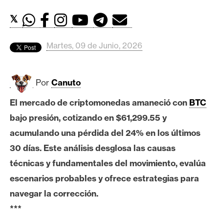
c
a
𝕏
d
o
Martes, 09 de Junio, 2026
s
Por
Canuto
B
i
El mercado de criptomonedas amaneció con
BTC
t
bajo presión, cotizando en $61,299.55 y
c
o
acumulando una pérdida del 24% en los últimos
i
30 días. Este análisis desglosa las causas
n
técnicas y fundamentales del movimiento, evalúa
escenarios probables y ofrece estrategias para
E
navegar la corrección.
t
***
h