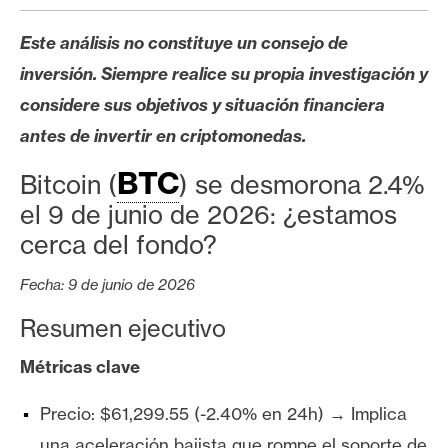
s
Este análisis no constituye un consejo de
inversión. Siempre realice su propia investigación y
N
o
considere sus objetivos y situación financiera
t
antes de invertir en criptomonedas.
a
BTC
s
Bitcoin (
) se desmorona 2.4%
d
el 9 de junio de 2026: ¿estamos
e
cerca del fondo?
P
r
Fecha: 9 de junio de 2026
e
Resumen ejecutivo
n
s
Métricas clave
a
Precio: $61,299.55 (-2.40% en 24h) → Implica
una aceleración bajista que rompe el soporte de