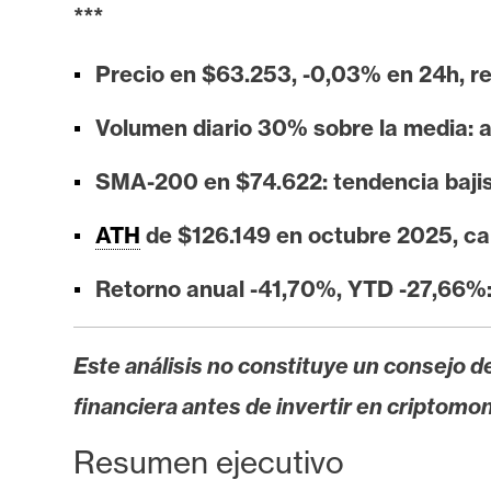
i
***
s
i
Precio en $63.253, -0,03% en 24h, 
s
Volumen diario 30% sobre la media: 
N
SMA-200 en $74.622: tendencia bajis
o
ATH
de $126.149 en octubre 2025, c
t
a
Retorno anual -41,70%, YTD -27,66%: 
s
d
e
Este análisis no constituye un consejo de
P
financiera antes de invertir en criptomo
r
e
Resumen ejecutivo
n