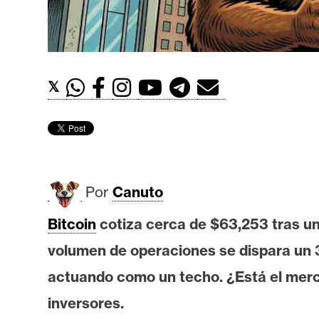
t
h
e
r
𝕏
e
u
m
I
Por
Canuto
A
Bitcoin
cotiza cerca de $63,253 tras un
volumen de operaciones se dispara un 
A
n
actuando como un techo. ¿Está el merca
á
inversores.
l