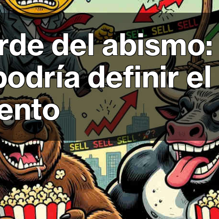
orde del abismo:
odría definir e
ento