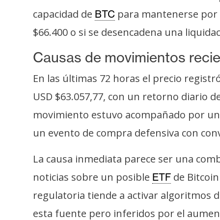
o
capacidad de
para mantenerse por en
BTC
s
$66.400 o si se desencadena una liquidac
C
Causas de movimientos reci
o
n
En las últimas 72 horas el precio regist
t
USD $63.057,77, con un retorno diario d
a
movimiento estuvo acompañado por un vo
c
t
un evento de compra defensiva con conv
o
y
La causa inmediata parece ser una combi
P
noticias sobre un posible
de Bitcoin
ETF
u
regulatoria tiende a activar algoritmos
b
l
esta fuente pero inferidos por el aumen