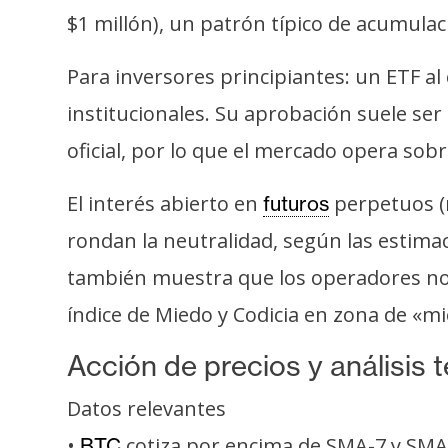
i
$1 millón), un patrón típico de acumulac
c
i
Para inversores principiantes: un ETF al
d
institucionales. Su aprobación suele ser 
a
d
oficial, por lo que el mercado opera sob
El interés abierto en
perpetuos (n
futuros
rondan la neutralidad, según las estimac
también muestra que los operadores no e
índice de Miedo y Codicia en zona de «m
Acción de precios y análisis 
Datos relevantes
•
cotiza por encima de SMA-7 y SM
BTC