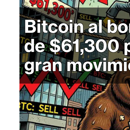
r
c
a
Bitcoin al b
d
o
de $61,300 p
s
gran movimi
B
i
t
c
o
i
n
E