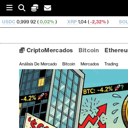
S
k
i
(
0,02%
)
XRP
1,04 (
-2,32%
)
SOL
73,44 (
-0,33%
)
p
t
o
c
o
CriptoMercados
Bitcoin
Ethere
n
t
Análisis De Mercado
Bitcoin
Mercados
Trading
C
e
n
r
t
i
p
t
o
M
e