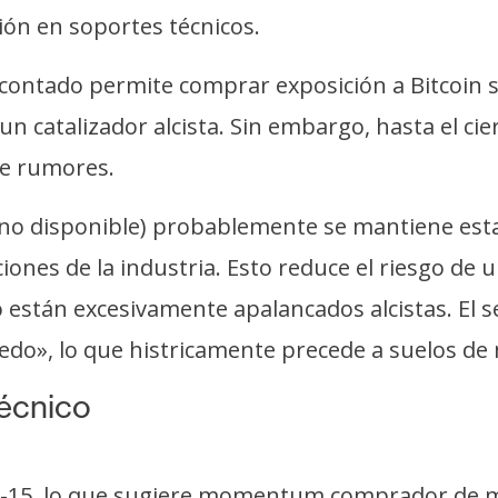
ión en soportes técnicos.
 contado permite comprar exposición a Bitcoin si
un catalizador alcista. Sin embargo, hasta el ci
re rumores.
o disponible) probablemente se mantiene estab
iones de la industria. Esto reduce el riesgo de
stán excesivamente apalancados alcistas. El se
iedo», lo que histricamente precede a suelos de
técnico
A-15, lo que sugiere momentum comprador de m