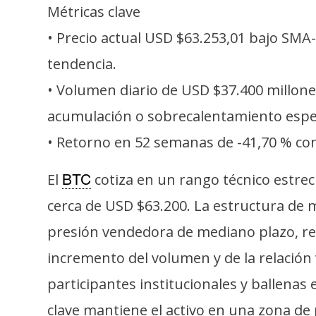
s
Métricas clave
a
• Precio actual USD $63.253,01 bajo SMA
tendencia.
T
• Volumen diario de USD $37.400 millone
e
acumulación o sobrecalentamiento espec
m
a
• Retorno en 52 semanas de -41,70 % con
s
El
cotiza en un rango técnico estre
BTC
cerca de USD $63.200. La estructura de 
R
e
presión vendedora de mediano plazo, refle
c
incremento del volumen y de la relación
u
r
participantes institucionales y ballenas
s
clave mantiene el activo en una zona de p