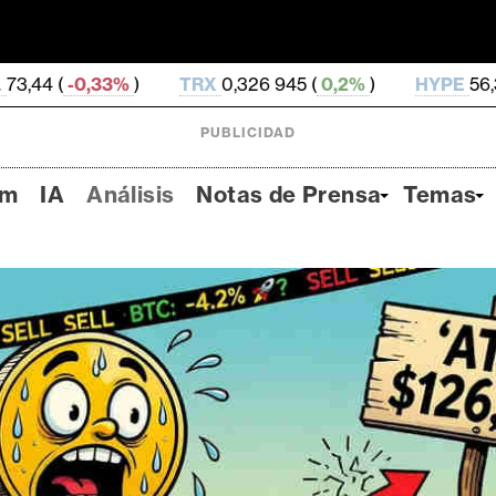
TRX
0,326 945 (
0,2%
)
HYPE
56,36 (
0,56%
)
PUBLICIDAD
um
IA
Análisis
Notas de Prensa
Temas