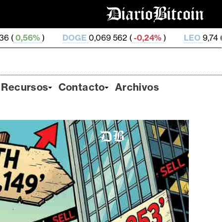
DOGE
0,069 562 (
-0,24%
)
LEO
9,74 (
-0,19%
)
ZE
Recursos
Contacto
Archivos