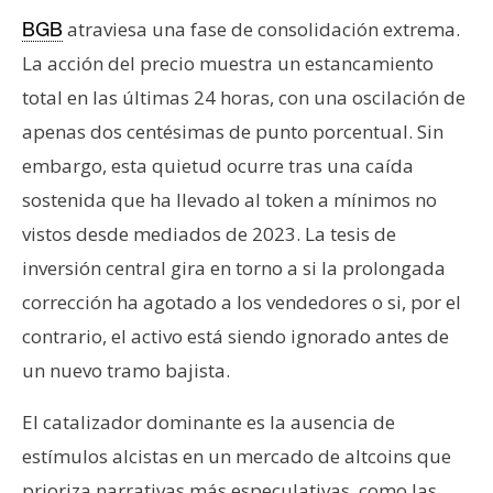
n
atraviesa una fase de consolidación extrema.
BGB
t
La acción del precio muestra un estancamiento
a
total en las últimas 24 horas, con una oscilación de
c
t
apenas dos centésimas de punto porcentual. Sin
o
embargo, esta quietud ocurre tras una caída
y
sostenida que ha llevado al token a mínimos no
P
vistos desde mediados de 2023. La tesis de
u
b
inversión central gira en torno a si la prolongada
l
corrección ha agotado a los vendedores o si, por el
i
contrario, el activo está siendo ignorado antes de
c
un nuevo tramo bajista.
i
d
El catalizador dominante es la ausencia de
a
estímulos alcistas en un mercado de altcoins que
d
prioriza narrativas más especulativas, como las