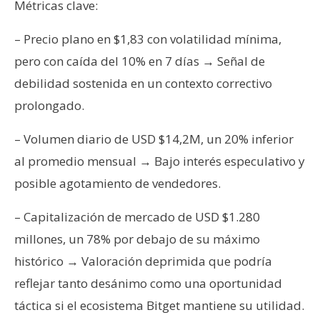
T
Métricas clave:
e
m
– Precio plano en $1,83 con volatilidad mínima,
a
pero con caída del 10% en 7 días → Señal de
s
debilidad sostenida en un contexto correctivo
prolongado.
R
e
– Volumen diario de USD $14,2M, un 20% inferior
c
al promedio mensual → Bajo interés especulativo y
u
posible agotamiento de vendedores.
r
s
– Capitalización de mercado de USD $1.280
o
millones, un 78% por debajo de su máximo
s
histórico → Valoración deprimida que podría
reflejar tanto desánimo como una oportunidad
C
táctica si el ecosistema Bitget mantiene su utilidad.
o