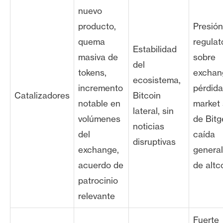
nuevo
producto,
Presión
quema
regulat
Estabilidad
masiva de
sobre
del
tokens,
exchan
ecosistema,
incremento
pérdida
Catalizadores
Bitcoin
notable en
market
lateral, sin
volúmenes
de Bitg
noticias
del
caída
disruptivas
exchange,
genera
acuerdo de
de altc
patrocinio
relevante
Fuerte