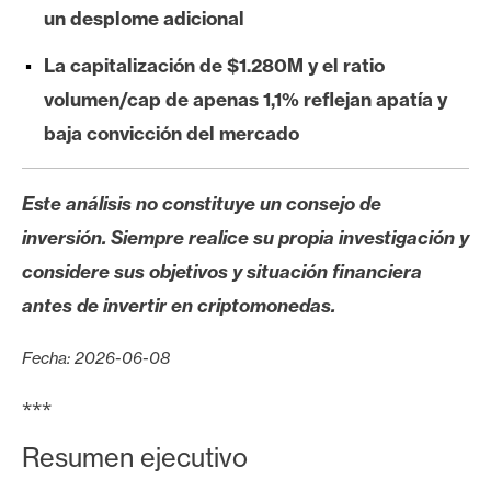
s
un desplome adicional
La capitalización de $1.280M y el ratio
N
volumen/cap de apenas 1,1% reflejan apatía y
o
baja convicción del mercado
t
a
s
Este análisis no constituye un consejo de
d
inversión. Siempre realice su propia investigación y
e
considere sus objetivos y situación financiera
P
r
antes de invertir en criptomonedas.
e
n
Fecha: 2026-06-08
s
***
a
Resumen ejecutivo