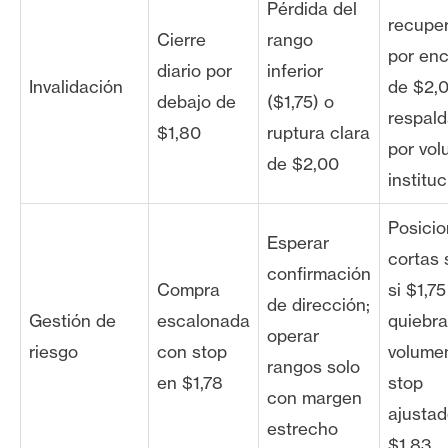
Pérdida del
recupe
Cierre
rango
por en
diario por
inferior
Invalidación
de $2,
debajo de
($1,75) o
respal
$1,80
ruptura clara
por vo
de $2,00
instituc
Posici
Esperar
cortas 
confirmación
Compra
si $1,75
de dirección;
Gestión de
escalonada
quiebr
operar
riesgo
con stop
volume
rangos solo
en $1,78
stop
con margen
ajustad
estrecho
$1,83