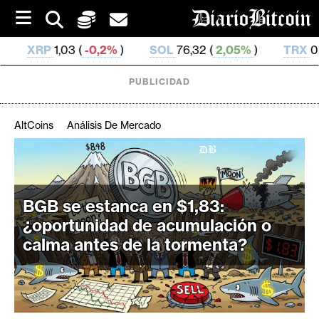
S
k
i
2%
)
SOL
76,32 (
2,05%
)
TRX
0,329 343 (
0,57%
)
p
t
o
PUBLICIDAD
c
o
n
AltCoins
Análisis De Mercado
t
e
C
n
r
t
i
BGB se estanca en $1,83:
p
¿oportunidad de acumulación o
t
calma antes de la tormenta?
o
M
e
r