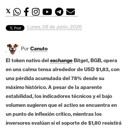
c
a
𝕏
d
o
Lunes, 08 de Junio, 2026
s
Por
Canuto
B
i
El token nativo del
exchange
Bitget, BGB, opera
t
en una calma tensa alrededor de USD $1,83, con
c
o
una pérdida acumulada del 78% desde su
i
máximo histórico. A pesar de la aparente
n
estabilidad, los indicadores técnicos y el bajo
volumen sugieren que el activo se encuentra en
E
un punto de inflexión crítico, mientras los
t
inversores evalúan si el soporte de $1,80 resistirá
h