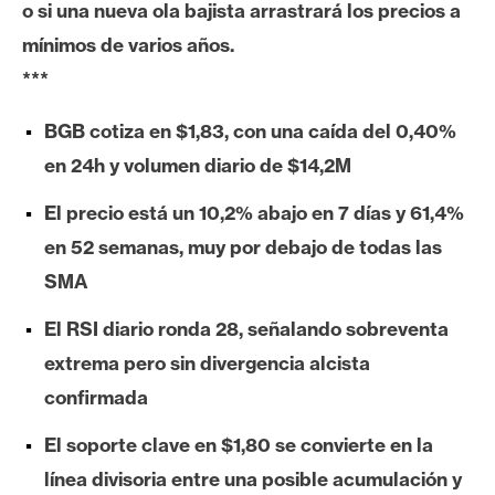
o si una nueva ola bajista arrastrará los precios a
e
mínimos de varios años.
r
e
***
u
m
BGB cotiza en $1,83, con una caída del 0,40%
en 24h y volumen diario de $14,2M
I
El precio está un 10,2% abajo en 7 días y 61,4%
A
en 52 semanas, muy por debajo de todas las
SMA
A
El RSI diario ronda 28, señalando sobreventa
n
extrema pero sin divergencia alcista
á
l
confirmada
i
El soporte clave en $1,80 se convierte en la
s
i
línea divisoria entre una posible acumulación y