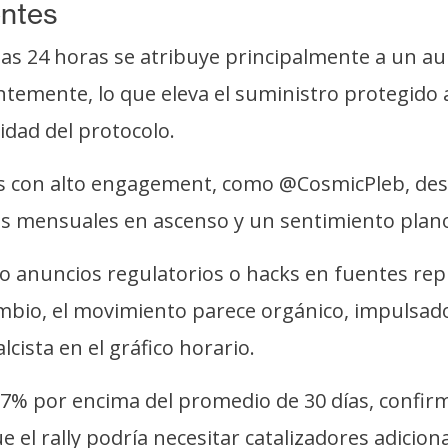
entes
mas 24 horas se atribuye principalmente a un au
temente, lo que eleva el suministro protegido 
cidad del protocolo.
das con alto engagement, como @CosmicPleb, de
íos mensuales en ascenso y un sentimiento plano
 anuncios regulatorios o hacks en fuentes re
ambio, el movimiento parece orgánico, impulsad
cista en el gráfico horario.
07% por encima del promedio de 30 días, confir
e el rally podría necesitar catalizadores adicio