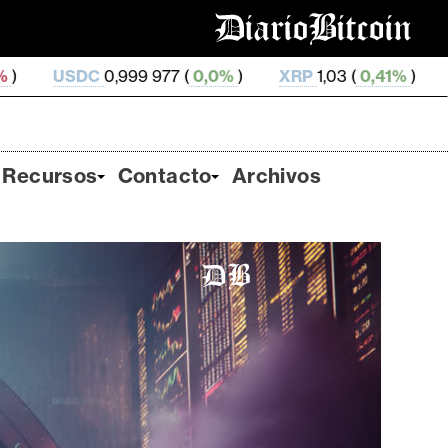
9 977 (
0,0%
)
XRP
1,03 (
0,41%
)
SOL
73,89 (
1,75
Recursos
Contacto
Archivos