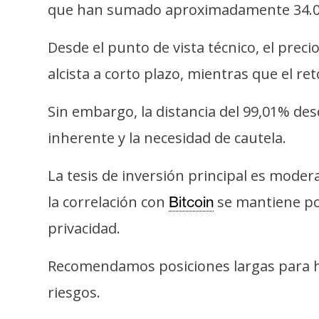
i
que han sumado aproximadamente 34.
c
i
Desde el punto de vista técnico, el pre
d
alcista a corto plazo, mientras que el r
a
d
Sin embargo, la distancia del 99,01% des
inherente y la necesidad de cautela.
La tesis de inversión principal es mode
la correlación con
se mantiene po
Bitcoin
privacidad.
Recomendamos posiciones largas para ho
riesgos.