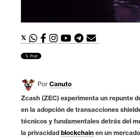
t
h
e
r
𝕏
e
u
m
I
Por
Canuto
A
Zcash (ZEC) experimenta un repunte de
en la adopción de transacciones shielde
A
n
técnicos y fundamentales detrás del mo
á
la privacidad
blockchain
en un mercado v
l