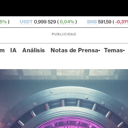
999 529 (
0,04%
)
BNB
591,59 (
-0,31%
)
USDC
0,99
PUBLICIDAD
um
IA
Análisis
Notas de Prensa
Temas