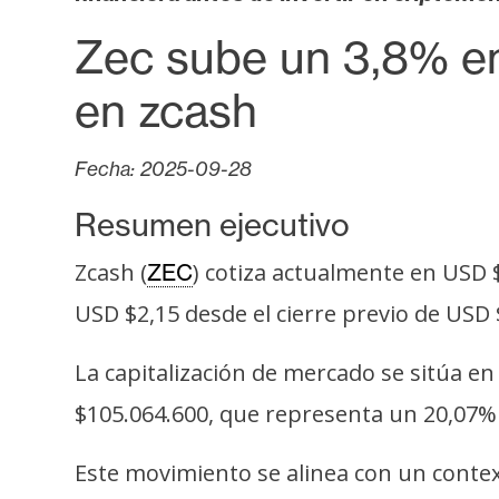
o
s
Zec sube un 3,8% en 
en zcash
C
o
Fecha: 2025-09-28
n
t
Resumen ejecutivo
a
c
Zcash (
) cotiza actualmente en USD 
ZEC
t
USD $2,15 desde el cierre previo de USD 
o
y
La capitalización de mercado se sitúa e
P
$105.064.600, que representa un 20,07%
u
b
Este movimiento se alinea con un contex
l