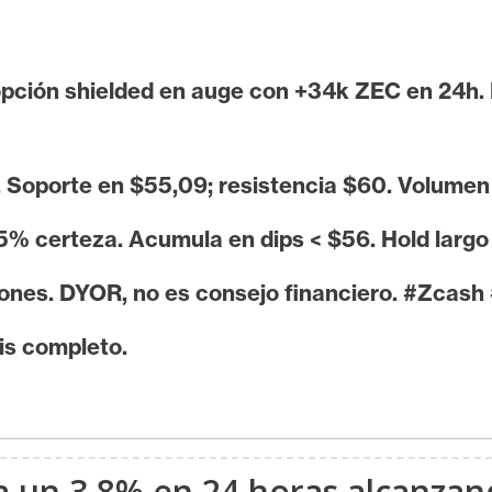
pción shielded en auge con +34k ZEC en 24h.
h. Soporte en $55,09; resistencia $60. Volume
erteza. Acumula en dips < $56. Hold largo pl
iones. DYOR, no es consejo financiero. #Zcash
sis completo.
ta un 3,8% en 24 horas alcanza