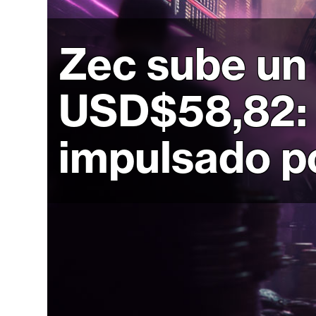
r
c
a
Zec sube un 
d
o
USD$58,82:
s
impulsado p
B
i
t
c
o
i
n
E