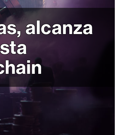
as, alcanza
sta
chain