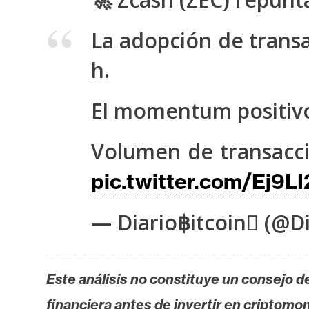
s
a
La adopción de trans
h.
T
e
El momentum positivo
m
a
Volumen de transacci
s
pic.twitter.com/Ej9L
R
— Diario฿itcoin (@Di
e
c
u
r
Este análisis no constituye un consejo de
s
financiera antes de invertir en criptomo