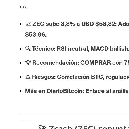
i
***
s
i
📈 ZEC sube 3,8% a USD $58,82: Ado
s
$53,96.
N
🔍 Técnico: RSI neutral, MACD bullis
o
💡 Recomendación: COMPRAR con 75% c
t
a
⚠️ Riesgos: Correlación BTC, regulac
s
d
Más en DiarioBitcoin: Enlace al análi
e
P
r
e
n
🚀 Zcash (ZEC) repun