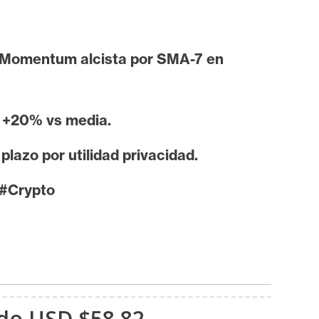
 Momentum alcista por SMA-7 en
n +20% vs media.
azo por utilidad privacidad.
 #Crypto
ndo USD $58,82