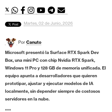
c
a
𝕏
d
o
Martes, 02 de Junio, 2026
s
Por
Canuto
B
i
Microsoft presentó la Surface RTX Spark Dev
t
Box, una mini PC con chip Nvidia RTX Spark,
c
o
Windows 11 Pro y 128 GB de memoria unificada. El
i
equipo apunta a desarrolladores que quieren
n
prototipar, ajustar y ejecutar modelos de IA
localmente, sin depender siempre de costosos
E
servidores en la nube.
t
h
***