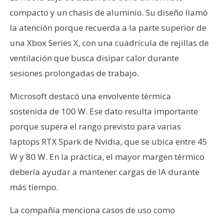
n
compacto y un chasis de aluminio. Su diseño llamó
t
la atención porque recuerda a la parte superior de
a
una Xbox Series X, con una cuadrícula de rejillas de
c
t
ventilación que busca disipar calor durante
o
sesiones prolongadas de trabajo.
y
P
Microsoft destacó una envolvente térmica
u
sostenida de 100 W. Ese dato resulta importante
b
porque supera el rango previsto para varias
l
laptops RTX Spark de Nvidia, que se ubica entre 45
i
c
W y 80 W. En la práctica, el mayor margen térmico
i
debería ayudar a mantener cargas de IA durante
d
más tiempo.
a
d
La compañía menciona casos de uso como