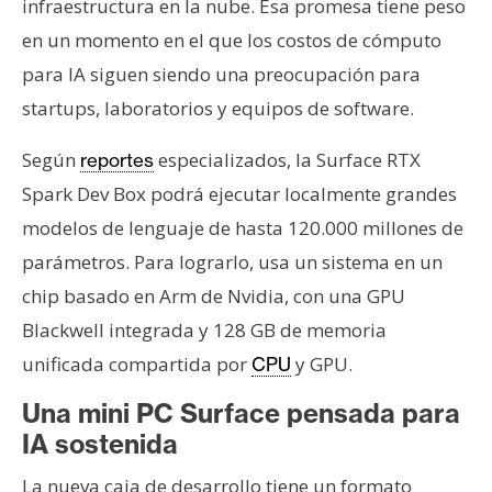
T
infraestructura en la nube. Esa promesa tiene peso
e
en un momento en el que los costos de cómputo
m
para IA siguen siendo una preocupación para
a
startups, laboratorios y equipos de software.
s
Según
especializados, la Surface RTX
reportes
R
Spark Dev Box podrá ejecutar localmente grandes
e
modelos de lenguaje de hasta 120.000 millones de
c
parámetros. Para lograrlo, usa un sistema en un
u
r
chip basado en Arm de Nvidia, con una GPU
s
Blackwell integrada y 128 GB de memoria
o
unificada compartida por
y GPU.
CPU
s
Una mini PC Surface pensada para
IA sostenida
C
o
La nueva caja de desarrollo tiene un formato