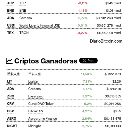
XRP
XRP
-3,11%
$1,45 mmd
BNB
BNB
-1,48%
$1,01 mmd
ADA
Cardano
6,77%
$0,732 263 mmd
USD1
World Liberty Financial USD
0,01%
$0,651 278 mmd
TRX
TRON
-0,27%
$0,442 411 mmd
DiarioBitcoin.com
Criptos Ganadoras
币安人生
币安人生
11,54%
$0,555 379
LIT
Lighter
7,21%
$2,26
ADA
Cardano
6,77%
$0,202 15
ZRO
LayerZero
5,57%
$0,816 355
CRV
Curve DAO Token
5,2%
$0,214 286
BSV
Bitcoin SV
4,27%
$13,5
AERO
Aerodrome Finance
2,84%
$0,438 675
NIGHT
Midnight
2,75%
$0,019 133