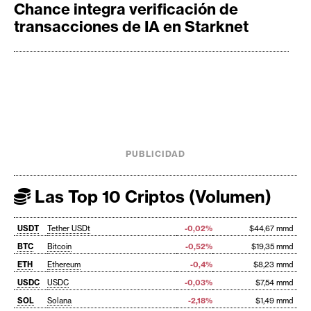
Chance integra verificación de
transacciones de IA en Starknet
PUBLICIDAD
Las Top 10 Criptos (Volumen)
USDT
Tether USDt
-0,02%
$44,67 mmd
BTC
Bitcoin
-0,52%
$19,35 mmd
ETH
Ethereum
-0,4%
$8,23 mmd
USDC
USDC
-0,03%
$7,54 mmd
SOL
Solana
-2,18%
$1,49 mmd