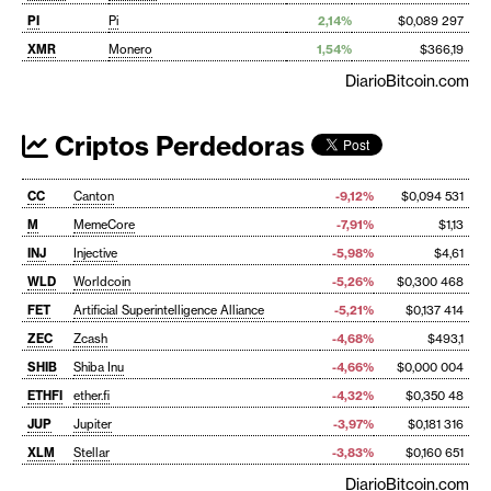
PI
Pi
2,14%
$0,089 297
XMR
Monero
1,54%
$366,19
DiarioBitcoin.com
Criptos Perdedoras
CC
Canton
-9,12%
$0,094 531
M
MemeCore
-7,91%
$1,13
INJ
Injective
-5,98%
$4,61
WLD
Worldcoin
-5,26%
$0,300 468
FET
Artificial Superintelligence Alliance
-5,21%
$0,137 414
ZEC
Zcash
-4,68%
$493,1
SHIB
Shiba Inu
-4,66%
$0,000 004
ETHFI
ether.fi
-4,32%
$0,350 48
JUP
Jupiter
-3,97%
$0,181 316
XLM
Stellar
-3,83%
$0,160 651
DiarioBitcoin.com