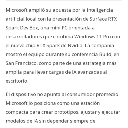
s
Microsoft amplió su apuesta por la inteligencia
artificial local con la presentación de Surface RTX
N
Spark Dev Box, una mini PC orientada a
o
desarrolladores que combina Windows 11 Pro con
t
a
el nuevo chip RTX Spark de Nvidia. La compañía
s
mostró el equipo durante su conferencia Build, en
d
San Francisco, como parte de una estrategia más
e
amplia para llevar cargas de IA avanzadas al
P
r
escritorio.
e
n
El dispositivo no apunta al consumidor promedio.
s
Microsoft lo posiciona como una estación
a
compacta para crear prototipos, ajustar y ejecutar
modelos de IA sin depender siempre de