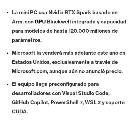
e
La mini PC usa Nvidia RTX Spark basado en
r
e
Arm, con
GPU
Blackwell integrada y capacidad
u
para modelos de hasta 120.000 millones de
m
parámetros.
Microsoft la venderá más adelante este año en
I
Estados Unidos, exclusivamente a través de
A
Microsoft.com, aunque aún no anunció precio.
A
El equipo llega preconfigurado para
n
desarrolladores con Visual Studio Code,
á
GitHub Copilot, PowerShell 7, WSL 2 y soporte
l
CUDA.
i
s
i