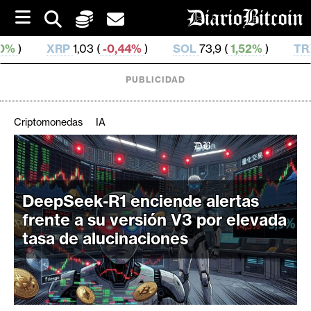
S
k
i
-0,44%
)
SOL
73,9 (
1,52%
)
TRX
0,327 687 (
0,2
p
t
o
PUBLICIDAD
c
o
n
Criptomonedas
IA
t
e
C
n
r
t
i
DeepSeek-R1 enciende alertas
p
frente a su versión V3 por elevada
t
tasa de alucinaciones
o
M
e
r