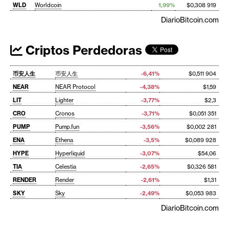
WLD
Worldcoin
1,99%
$0,308 919
DiarioBitcoin.com
Criptos Perdedoras
币安人生
币安人生
-6,41%
$0,511 904
NEAR
NEAR Protocol
-4,38%
$1,59
LIT
Lighter
-3,77%
$2,3
CRO
Cronos
-3,71%
$0,051 351
PUMP
Pump.fun
-3,56%
$0,002 281
ENA
Ethena
-3,5%
$0,089 928
HYPE
Hyperliquid
-3,07%
$54,06
TIA
Celestia
-2,65%
$0,326 581
RENDER
Render
-2,61%
$1,31
SKY
Sky
-2,49%
$0,053 983
DiarioBitcoin.com