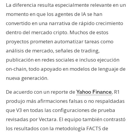
n
La diferencia resulta especialmente relevante en un
t
momento en que los agentes de IA se han
a
convertido en una narrativa de rápido crecimiento
c
dentro del mercado cripto. Muchos de estos
t
proyectos prometen automatizar tareas como
o
y
análisis de mercado, señales de trading,
P
publicación en redes sociales e incluso ejecución
u
on-chain, todo apoyado en modelos de lenguaje de
b
nueva generación.
l
i
De acuerdo con un reporte de
, R1
Yahoo Finance
c
i
produjo más afirmaciones falsas o no respaldadas
d
que V3 en todas las configuraciones de prueba
a
revisadas por Vectara. El equipo también contrastó
d
los resultados con la metodología FACTS de