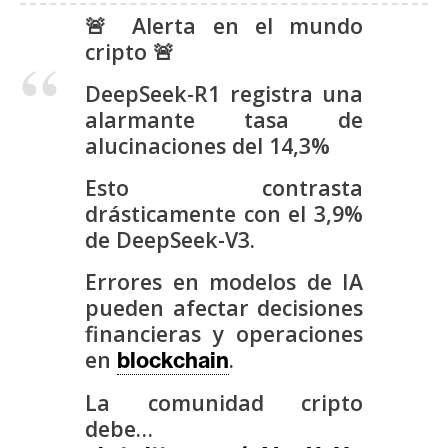
s
🚨 Alerta en el mundo
cripto 🚨
N
DeepSeek-R1 registra una
o
alarmante tasa de
t
alucinaciones del 14,3%
a
s
Esto contrasta
d
drásticamente con el 3,9%
e
de DeepSeek-V3.
P
r
Errores en modelos de IA
e
pueden afectar decisiones
n
financieras y operaciones
s
en
.
blockchain
a
La comunidad cripto
debe…