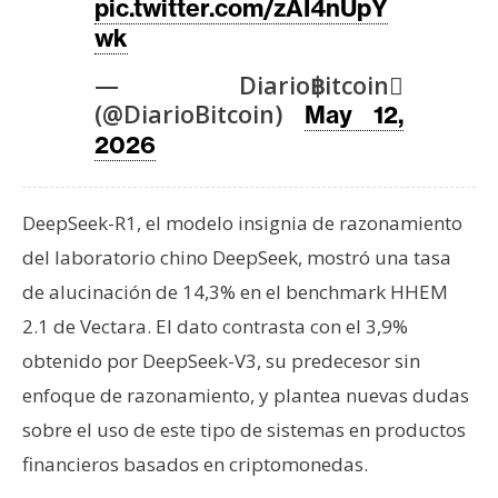
T
pic.twitter.com/zAI4nUpY
e
wk
m
— Diario฿itcoin
a
(@DiarioBitcoin)
s
May 12,
2026
R
e
DeepSeek-R1, el modelo insignia de razonamiento
c
del laboratorio chino DeepSeek, mostró una tasa
u
de alucinación de 14,3% en el benchmark HHEM
r
2.1 de Vectara. El dato contrasta con el 3,9%
s
o
obtenido por DeepSeek-V3, su predecesor sin
s
enfoque de razonamiento, y plantea nuevas dudas
sobre el uso de este tipo de sistemas en productos
C
financieros basados en criptomonedas.
o