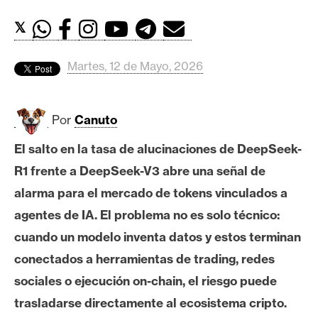
c
a
𝕏
d
o
Martes, 12 de Mayo, 2026
s
Por
Canuto
B
i
El salto en la tasa de alucinaciones de DeepSeek-
t
R1 frente a DeepSeek-V3 abre una señal de
c
o
alarma para el mercado de tokens vinculados a
i
agentes de IA. El problema no es solo técnico:
n
cuando un modelo inventa datos y estos terminan
conectados a herramientas de trading, redes
E
sociales o ejecución on-chain, el riesgo puede
t
trasladarse directamente al ecosistema cripto.
h