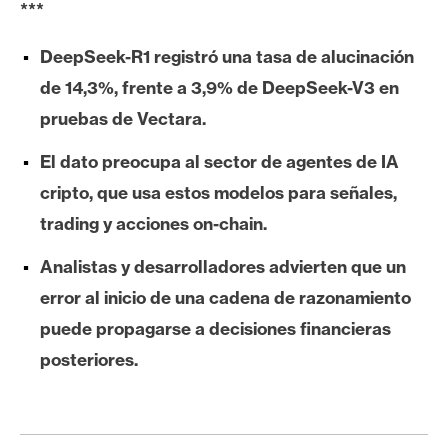
***
e
r
DeepSeek-R1 registró una tasa de alucinación
e
de 14,3%, frente a 3,9% de DeepSeek-V3 en
u
m
pruebas de Vectara.
El dato preocupa al sector de agentes de IA
I
cripto, que usa estos modelos para señales,
A
trading y acciones on-chain.
Analistas y desarrolladores advierten que un
A
error al inicio de una cadena de razonamiento
n
puede propagarse a decisiones financieras
á
l
posteriores.
i
s
i