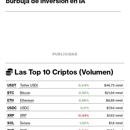
burbuja de inversión en IA
PUBLICIDAD
Las Top 10 Criptos (Volumen)
USDT
Tether USDt
0,04%
$46,73 mmd
BTC
Bitcoin
0,92%
$21,94 mmd
ETH
Ethereum
0,66%
$8,89 mmd
USDC
USDC
0,0%
$7,64 mmd
XRP
XRP
-0,44%
$1,63 mmd
SOL
Solana
1,52%
$1,6 mmd