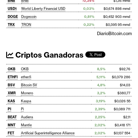
BNB
BNB
-0,34%
$1,36 mmd
USD1
World Liberty Financial USD
0,03%
$0,674 898 mmd
DOGE
Dogecoin
0,81%
$0,452 903 mmd
TRX
TRON
0,22%
$0,395 95 mmd
DiarioBitcoin.com
Criptos Ganadoras
OKB
OKB
8,5%
$92,76
ETHFI
ether.fi
5,11%
$0,379 286
BSV
Bitcoin SV
4,8%
$14,03
XMR
Monero
3,2%
$380,77
KAS
Kaspa
3,19%
$0,026 55
PI
Pi
2,39%
$0,089 711
BEAT
Audiera
2,25%
$2,11
MNT
Mantle
2,02%
$0,418 171
FET
Artificial Superintelligence Alliance
2,02%
$0,137 554