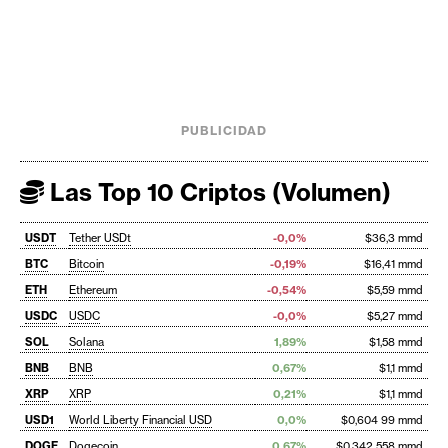
PUBLICIDAD
Las Top 10 Criptos (Volumen)
USDT
Tether USDt
-0,0%
$36,3 mmd
BTC
Bitcoin
-0,19%
$16,41 mmd
ETH
Ethereum
-0,54%
$5,59 mmd
USDC
USDC
-0,0%
$5,27 mmd
SOL
Solana
1,89%
$1,58 mmd
BNB
BNB
0,67%
$1,1 mmd
XRP
XRP
0,21%
$1,1 mmd
USD1
World Liberty Financial USD
0,0%
$0,604 99 mmd
DOGE
Dogecoin
0,67%
$0,342 558 mmd