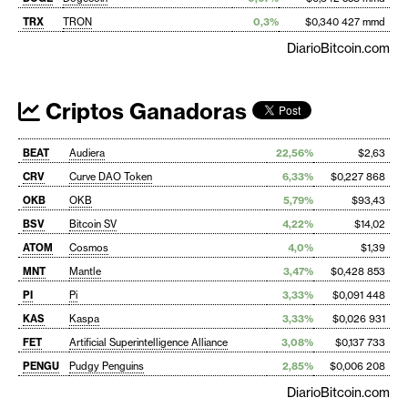
TRX
TRON
0,3%
$0,340 427 mmd
DiarioBitcoin.com
Criptos Ganadoras
BEAT
Audiera
22,56%
$2,63
CRV
Curve DAO Token
6,33%
$0,227 868
OKB
OKB
5,79%
$93,43
BSV
Bitcoin SV
4,22%
$14,02
ATOM
Cosmos
4,0%
$1,39
MNT
Mantle
3,47%
$0,428 853
PI
Pi
3,33%
$0,091 448
KAS
Kaspa
3,33%
$0,026 931
FET
Artificial Superintelligence Alliance
3,08%
$0,137 733
PENGU
Pudgy Penguins
2,85%
$0,006 208
DiarioBitcoin.com