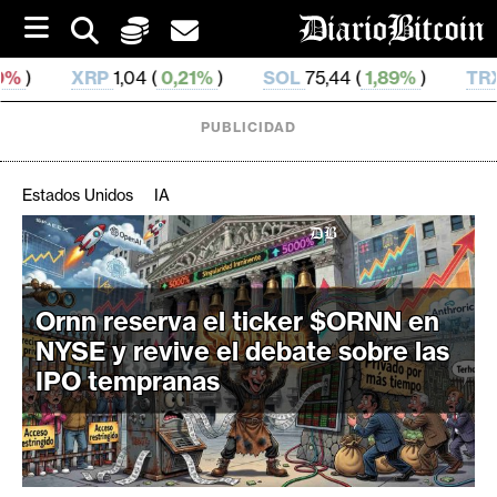
S
k
i
0,21%
)
SOL
75,44 (
1,89%
)
TRX
0,328 732 (
0,3%
p
t
o
PUBLICIDAD
c
o
n
Estados Unidos
IA
t
e
C
n
r
t
i
Ornn reserva el ticker $ORNN en
p
NYSE y revive el debate sobre las
t
IPO tempranas
o
M
e
r