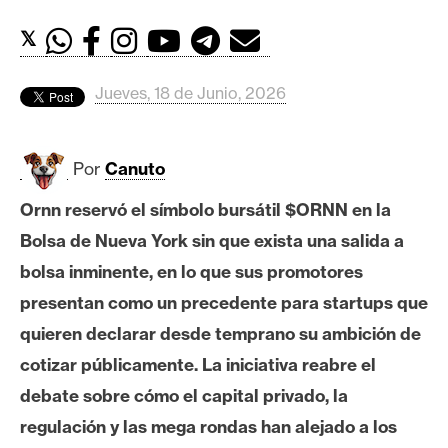
c
a
𝕏
d
o
Jueves, 18 de Junio, 2026
s
Por
Canuto
B
i
Ornn reservó el símbolo bursátil $ORNN en la
t
Bolsa de Nueva York sin que exista una salida a
c
o
bolsa inminente, en lo que sus promotores
i
presentan como un precedente para startups que
n
quieren declarar desde temprano su ambición de
cotizar públicamente. La iniciativa reabre el
E
debate sobre cómo el capital privado, la
t
regulación y las mega rondas han alejado a los
h