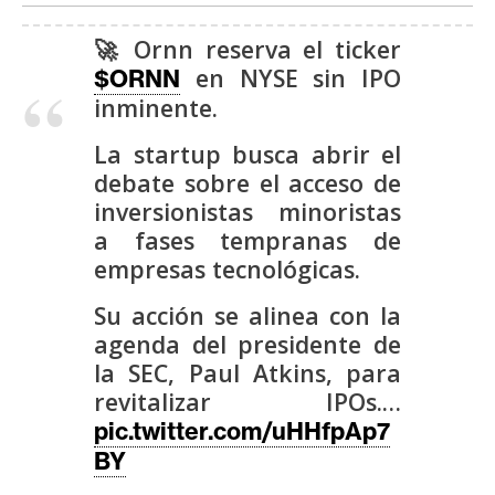
s
🚀 Ornn reserva el ticker
en NYSE sin IPO
$ORNN
N
inminente.
o
t
La startup busca abrir el
a
debate sobre el acceso de
s
inversionistas minoristas
d
a fases tempranas de
e
empresas tecnológicas.
P
r
Su acción se alinea con la
e
agenda del presidente de
n
la SEC, Paul Atkins, para
s
revitalizar IPOs.…
a
pic.twitter.com/uHHfpAp7
BY