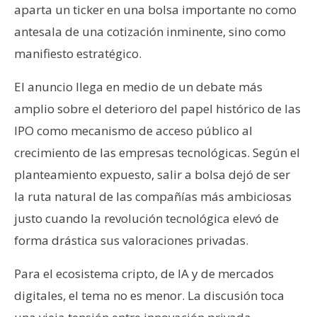
aparta un ticker en una bolsa importante no como
n
t
antesala de una cotización inminente, sino como
a
manifiesto estratégico.
c
t
El anuncio llega en medio de un debate más
o
amplio sobre el deterioro del papel histórico de las
y
IPO como mecanismo de acceso público al
P
crecimiento de las empresas tecnológicas. Según el
u
b
planteamiento expuesto, salir a bolsa dejó de ser
l
la ruta natural de las compañías más ambiciosas
i
justo cuando la revolución tecnológica elevó de
c
forma drástica sus valoraciones privadas.
i
d
Para el ecosistema cripto, de IA y de mercados
a
d
digitales, el tema no es menor. La discusión toca