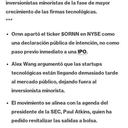
inversionistas minoristas de la fase de mayor
e
crecimiento de las firmas tecnológicas.
r
e
***
u
m
Ornn apartó el ticker $ORNN en NYSE como
una declaración pública de intención, no como
paso previo inmediato a una
IPO
.
I
A
Alex Wang argumentó que las startups
tecnológicas están llegando demasiado tarde
A
al mercado público, dejando fuera al
n
inversionista minorista.
á
l
El movimiento se alinea con la agenda del
i
presidente de la SEC, Paul Atkins, quien ha
s
pedido revitalizar las salidas a bolsa.
i