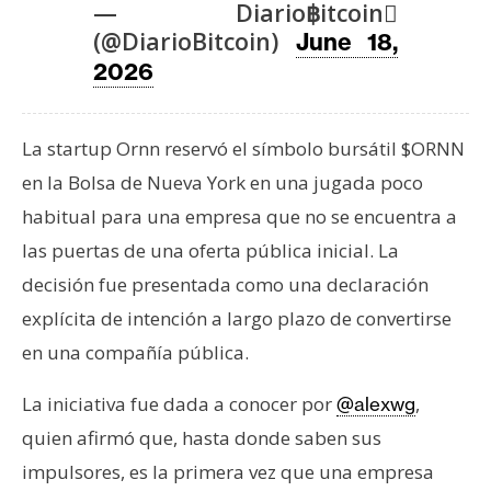
T
— Diario฿itcoin
e
(@DiarioBitcoin)
June 18,
m
2026
a
s
La startup Ornn reservó el símbolo bursátil $ORNN
en la Bolsa de Nueva York en una jugada poco
R
e
habitual para una empresa que no se encuentra a
c
las puertas de una oferta pública inicial. La
u
decisión fue presentada como una declaración
r
explícita de intención a largo plazo de convertirse
s
o
en una compañía pública.
s
La iniciativa fue dada a conocer por
,
@alexwg
quien afirmó que, hasta donde saben sus
C
impulsores, es la primera vez que una empresa
o