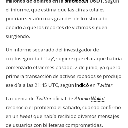
T
, según
millones de dólares en la
stablecoin
USDT
e
el informe, que estima que las cifras totales
m
podrían ser aún más grandes de lo estimado,
a
debido a que los reportes de víctimas siguen
s
surgiendo.
R
Un informe separado del investigador de
e
criptoseguridad ‘Tay’, sugiere que el ataque habría
c
comenzado el viernes pasado, 2 de junio, ya que la
u
primera transacción de activos robados se produjo
r
s
ese día a las 21:45 UTC, según
en
.
indicó
Twitter
o
La cuenta de
oficial de
s
Twitter
Atomic
Wallet
reconoció el problema el sábado, cuando confirmó
en un
que había recibido diversos mensajes
tweet
C
de usuarios con billeteras comprometidas.
o