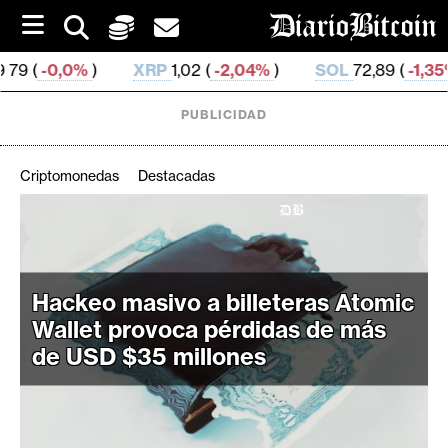
S
k
i
XRP
1,02 (
-2,04%
)
SOL
72,89 (
-1,35%
)
TRX
0
p
t
o
PUBLICIDAD
c
o
n
Criptomonedas
Destacadas
t
e
C
n
r
t
i
Hackeo masivo a billeteras Atomic
p
t
Wallet provoca pérdidas de más
o
de USD $35 millones
M
e
r