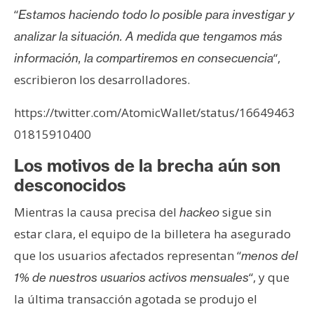
n
“
Estamos haciendo todo lo posible para investigar y
t
analizar la situación. A medida que tengamos más
a
“,
información, la compartiremos en consecuencia
c
escribieron los desarrolladores.
t
o
https://twitter.com/AtomicWallet/status/16649463
y
P
01815910400
u
Los motivos de la brecha aún son
b
desconocidos
l
i
Mientras la causa precisa del
sigue sin
hackeo
c
estar clara, el equipo de la billetera ha asegurado
i
que los usuarios afectados representan “
menos del
d
a
“, y que
1% de nuestros usuarios activos mensuales
d
la última transacción agotada se produjo el