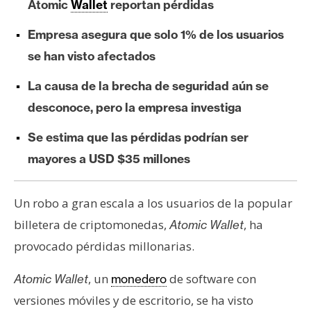
Atomic
Wallet
reportan pérdidas
e
r
Empresa asegura que solo 1% de los usuarios
e
se han visto afectados
u
m
La causa de la brecha de seguridad aún se
desconoce, pero la empresa investiga
I
Se estima que las pérdidas podrían ser
A
mayores a USD $35 millones
A
Un robo a gran escala a los usuarios de la popular
n
billetera de criptomonedas,
, ha
Atomic Wallet
á
provocado pérdidas millonarias.
l
i
, un
de software con
Atomic Wallet
monedero
s
i
versiones móviles y de escritorio, se ha visto