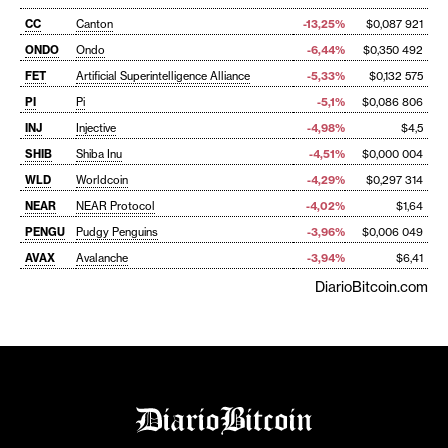
CC
Canton
-13,25%
$0,087 921
ONDO
Ondo
-6,44%
$0,350 492
FET
Artificial Superintelligence Alliance
-5,33%
$0,132 575
PI
Pi
-5,1%
$0,086 806
INJ
Injective
-4,98%
$4,5
SHIB
Shiba Inu
-4,51%
$0,000 004
WLD
Worldcoin
-4,29%
$0,297 314
NEAR
NEAR Protocol
-4,02%
$1,64
PENGU
Pudgy Penguins
-3,96%
$0,006 049
AVAX
Avalanche
-3,94%
$6,41
DiarioBitcoin.com