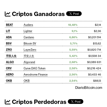
Criptos Ganadoras
BEAT
Audiera
18,48%
$2,14
LIT
Lighter
9,1%
$2,36
ADA
Cardano
6,86%
$0,201 514
BSV
Bitcoin SV
5,71%
$13,62
ZRO
LayerZero
5,59%
$0,820 714
币安人生
币安人生
5,42%
$0,538 34
ALGO
Algorand
2,68%
$0,089 631
CRV
Curve DAO Token
2,58%
$0,216 424
AERO
Aerodrome Finance
2,56%
$0,433 46
OKB
OKB
2,54%
$88,13
DiarioBitcoin.com
Criptos Perdedoras