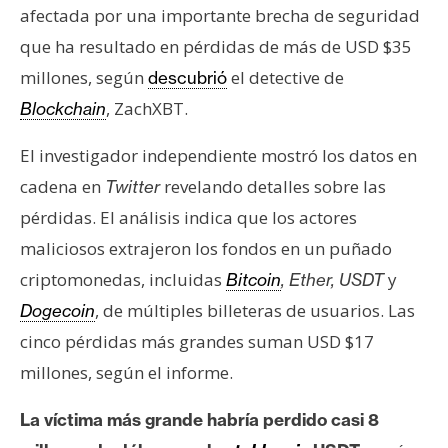
s
afectada por una importante brecha de seguridad
que ha resultado en pérdidas de más de USD $35
millones, según
el detective de
descubrió
N
o
, ZachXBT.
Blockchain
t
a
El investigador independiente mostró los datos en
s
cadena en
revelando detalles sobre las
Twitter
d
pérdidas. El análisis indica que los actores
e
maliciosos extrajeron los fondos en un puñado
P
r
criptomonedas, incluidas
y
Bitcoin
, Ether, USDT
e
, de múltiples billeteras de usuarios. Las
Dogecoin
n
cinco pérdidas más grandes suman USD $17
s
millones, según el informe.
a
La víctima más grande habría perdido casi 8