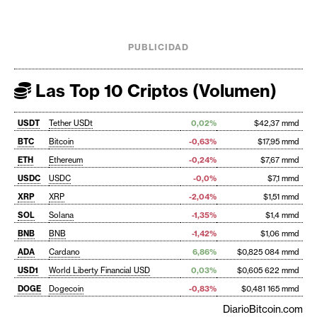
PUBLICIDAD
Las Top 10 Criptos (Volumen)
USDT
Tether USDt
0,02%
$42,37 mmd
BTC
Bitcoin
-0,63%
$17,95 mmd
ETH
Ethereum
-0,24%
$7,67 mmd
USDC
USDC
-0,0%
$7,1 mmd
XRP
XRP
-2,04%
$1,51 mmd
SOL
Solana
-1,35%
$1,4 mmd
BNB
BNB
-1,42%
$1,06 mmd
ADA
Cardano
6,86%
$0,825 084 mmd
USD1
World Liberty Financial USD
0,03%
$0,605 622 mmd
DOGE
Dogecoin
-0,83%
$0,481 165 mmd
DiarioBitcoin.com