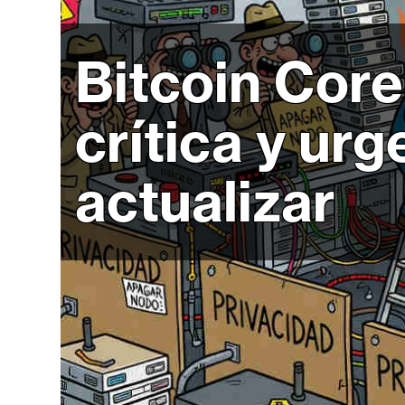
r
c
a
Bitcoin Core
d
o
crítica y ur
s
actualizar
B
i
t
c
o
i
n
E