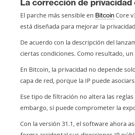
La corrección de privacidad
i
c
El parche más sensible en
Core v3
Bitcoin
i
está diseñada para mejorar la privacida
d
a
De acuerdo con la descripción del lanza
d
ciertas condiciones. Como resultado, un 
En Bitcoin, la privacidad no depende sol
capa de red, porque la IP puede asociars
Ese tipo de filtración no altera las regla
embargo, sí puede comprometer la expos
Con la versión 31.1, el software ahora
forma accidental sus direcciones IP públ