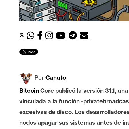
t
h
e
r
𝕏
e
u
m
I
Por
Canuto
A
Bitcoin
Core publicó la versión 31.1, un
vinculada a la función -privatebroadca
A
n
excesivas de disco. Los desarrolladore
á
nodos apagar sus sistemas antes de ins
l