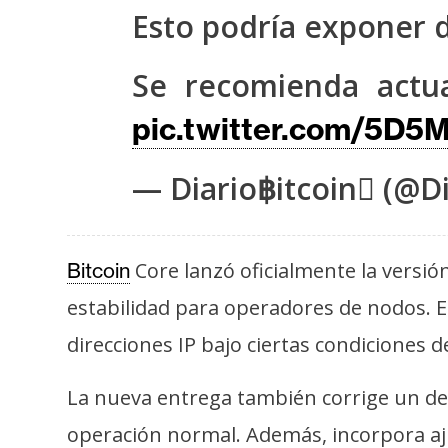
s
Esto podría exponer d
a
Se recomienda actu
T
pic.twitter.com/5D5
e
m
— Diario฿itcoin (@Di
a
s
Core lanzó oficialmente la versió
Bitcoin
R
estabilidad para operadores de nodos. 
e
direcciones IP bajo ciertas condiciones d
c
u
La nueva entrega también corrige un def
r
s
operación normal. Además, incorpora aju