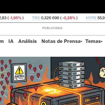
TRX
0,326 696 (
-0,28%
)
HYPE
55,9 (
-2,12%
)
DO
PUBLICIDAD
um
IA
Análisis
Notas de Prensa
Temas