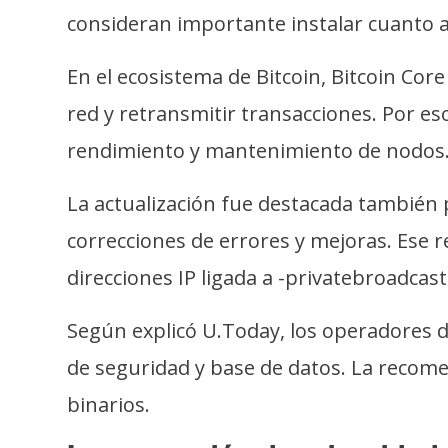
o
consideran importante instalar cuanto 
s
En el ecosistema de Bitcoin, Bitcoin Core
C
red y retransmitir transacciones. Por e
o
rendimiento y mantenimiento de nodos
n
t
La actualización fue destacada también
a
c
correcciones de errores y mejoras. Ese re
t
direcciones IP ligada a -privatebroadcast
o
y
Según explicó U.Today, los operadores d
P
de seguridad y base de datos. La recome
u
b
binarios.
l