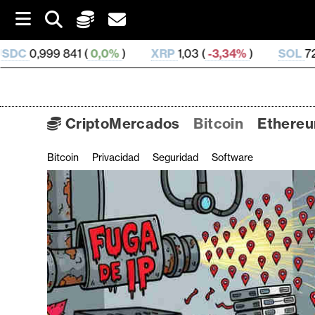
S
k
i
,0%
)
XRP
1,03 (
-3,34%
)
SOL
72,83 (
-1,95%
)
p
t
o
c
o
CriptoMercados
Bitcoin
Ethere
n
t
Bitcoin
Privacidad
Seguridad
Software
C
e
n
r
t
i
p
t
o
M
e