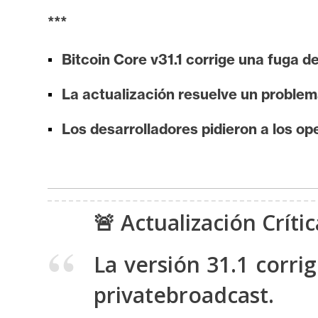
i
***
s
i
Bitcoin Core v31.1 corrige una fuga d
s
La actualización resuelve un problem
N
Los desarrolladores pidieron a los op
o
t
a
s
d
🚨 Actualización Críti
e
P
La versión 31.1 corri
r
privatebroadcast.
e
n