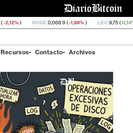
GE
0,068 9 (
-1,88%
)
LEO
9,75 (
0,14%
)
ZEC
493,56 
Recursos
Contacto
Archivos