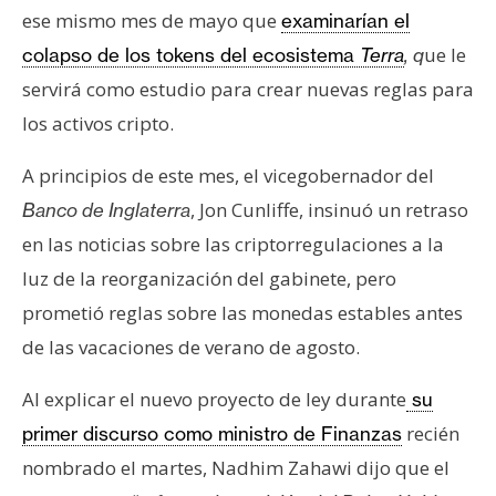
n
ese mismo mes de mayo que
examinarían el
t
ue le
colapso de los tokens del ecosistema
Terra
, q
a
servirá como estudio para crear nuevas reglas para
c
los activos cripto.
t
o
A principios de este mes, el vicegobernador del
y
, Jon Cunliffe, insinuó un retraso
Banco de Inglaterra
P
u
en las noticias sobre las criptorregulaciones a la
b
luz de la reorganización del gabinete, pero
l
prometió reglas sobre las monedas estables antes
i
de las vacaciones de verano de agosto.
c
i
Al explicar el nuevo proyecto de ley durante
su
d
a
recién
primer discurso como ministro de Finanzas
d
nombrado el martes, Nadhim Zahawi dijo que el