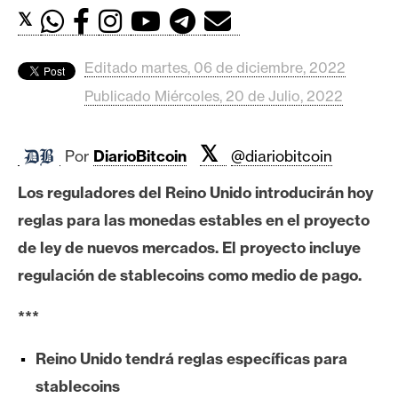
c
𝕏
a
d
o
Editado martes, 06 de diciembre, 2022
s
Publicado Miércoles, 20 de Julio, 2022
𝕏
B
Por
DiarioBitcoin
@diariobitcoin
i
Los reguladores del Reino Unido introducirán hoy
t
c
reglas para las monedas estables en el proyecto
o
de ley de nuevos mercados. El proyecto incluye
i
regulación de stablecoins como medio de pago.
n
***
E
Reino Unido tendrá reglas específicas para
t
stablecoins
h