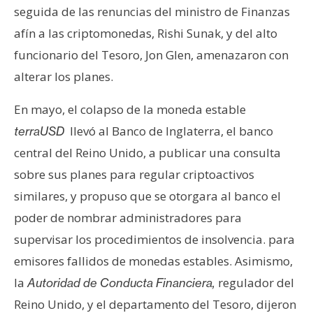
T
seguida de las renuncias del ministro de Finanzas
e
afín a las criptomonedas, Rishi Sunak, y del alto
m
a
funcionario del Tesoro, Jon Glen, amenazaron con
s
alterar los planes.
En mayo, el colapso de la moneda estable
R
llevó al Banco de Inglaterra, el banco
terraUSD
e
central del Reino Unido, a publicar una consulta
c
u
sobre sus planes para regular criptoactivos
r
similares, y propuso que se otorgara al banco el
s
poder de nombrar administradores para
o
supervisar los procedimientos de insolvencia. para
s
emisores fallidos de monedas estables. Asimismo,
la
regulador del
Autoridad de Conducta Financiera,
C
Reino Unido, y el departamento del Tesoro, dijeron
o