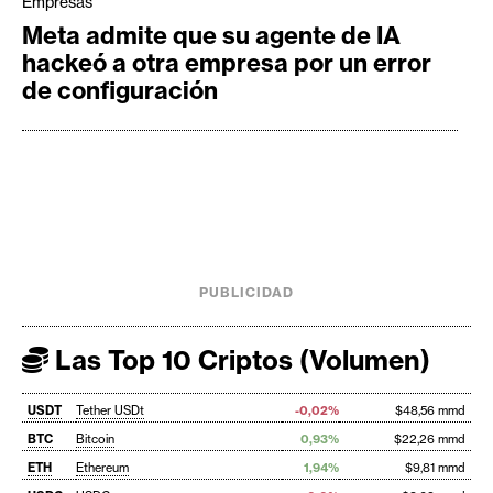
Empresas
Meta admite que su agente de IA
hackeó a otra empresa por un error
de configuración
PUBLICIDAD
Las Top 10 Criptos (Volumen)
USDT
Tether USDt
-0,02%
$48,56 mmd
BTC
Bitcoin
0,93%
$22,26 mmd
ETH
Ethereum
1,94%
$9,81 mmd