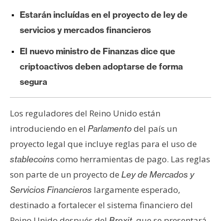
e
Estarán incluídas en el proyecto de ley de
r
servicios y mercados financieros
e
u
El nuevo ministro de Finanzas dice que
m
criptoactivos deben adoptarse de forma
segura
I
A
Los reguladores del Reino Unido están
introduciendo en el
del país un
Parlamento
A
proyecto legal que incluye reglas para el uso de
n
como herramientas de pago. Las reglas
stablecoins
á
son parte de un proyecto de
Ley de Mercados y
l
i
largamente esperado,
Servicios Financieros
s
destinado a fortalecer el sistema financiero del
i
Reino Unido después del
que se presentará
Brexit,