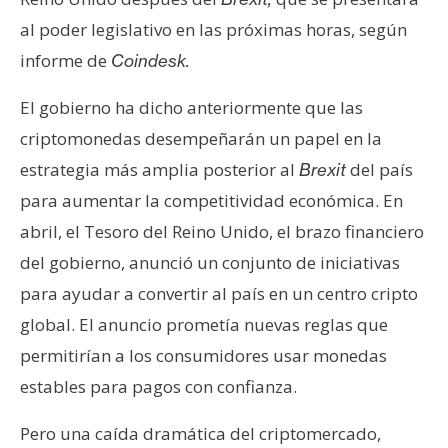
s
al poder legislativo en las próximas horas, según
informe de
Coindesk.
N
o
El gobierno ha dicho anteriormente que las
t
criptomonedas desempeñarán un papel en la
a
estrategia más amplia posterior al
del país
Brexit
s
para aumentar la competitividad económica. En
d
e
abril, el Tesoro del Reino Unido, el brazo financiero
P
del gobierno, anunció un conjunto de iniciativas
r
para ayudar a convertir al país en un centro cripto
e
global. El anuncio prometía nuevas reglas que
n
s
permitirían a los consumidores usar monedas
a
estables para pagos con confianza.
Pero una caída dramática del criptomercado,