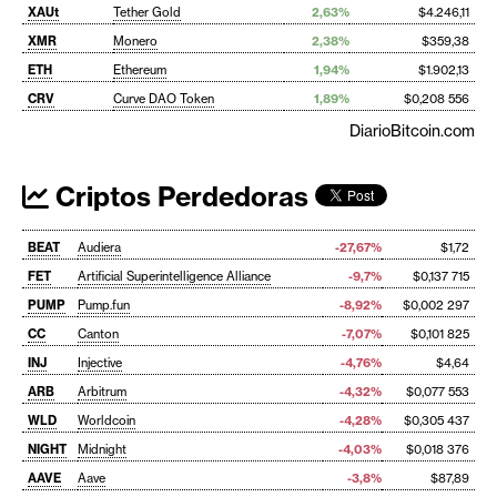
XAUt
Tether Gold
2,63%
$4.246,11
XMR
Monero
2,38%
$359,38
ETH
Ethereum
1,94%
$1.902,13
CRV
Curve DAO Token
1,89%
$0,208 556
DiarioBitcoin.com
Criptos Perdedoras
BEAT
Audiera
-27,67%
$1,72
FET
Artificial Superintelligence Alliance
-9,7%
$0,137 715
PUMP
Pump.fun
-8,92%
$0,002 297
CC
Canton
-7,07%
$0,101 825
INJ
Injective
-4,76%
$4,64
ARB
Arbitrum
-4,32%
$0,077 553
WLD
Worldcoin
-4,28%
$0,305 437
NIGHT
Midnight
-4,03%
$0,018 376
AAVE
Aave
-3,8%
$87,89