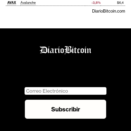
AVAX
Avalanche
-3,8%
$6,4
DiarioBitcoin.com