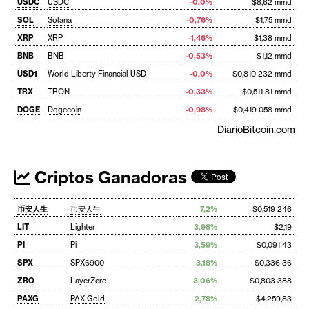
USDC
USDC
-0,0%
$8,62 mmd
SOL
Solana
-0,76%
$1,75 mmd
XRP
XRP
-1,46%
$1,38 mmd
BNB
BNB
-0,53%
$1,12 mmd
USD1
World Liberty Financial USD
-0,0%
$0,810 232 mmd
TRX
TRON
-0,33%
$0,511 81 mmd
DOGE
Dogecoin
-0,98%
$0,419 058 mmd
DiarioBitcoin.com
Criptos Ganadoras
币安人生
币安人生
7,2%
$0,519 246
LIT
Lighter
3,98%
$2,19
PI
Pi
3,59%
$0,091 43
SPX
SPX6900
3,18%
$0,336 36
ZRO
LayerZero
3,06%
$0,803 388
PAXG
PAX Gold
2,78%
$4.259,83