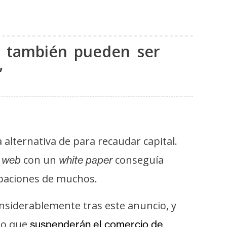
as también pueden ser
”
lternativa de para recaudar capital.
o
con un
conseguía
web
white paper
upaciones de muchos.
nsiderablemente tras este anuncio, y
do que
suspenderán el comercio de