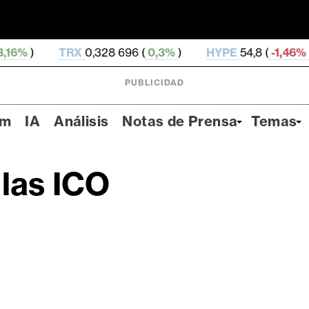
RX
0,328 696 (
0,3%
)
HYPE
54,8 (
-1,46%
)
DOGE
PUBLICIDAD
um
IA
Análisis
Notas de Prensa
Temas
 las ICO