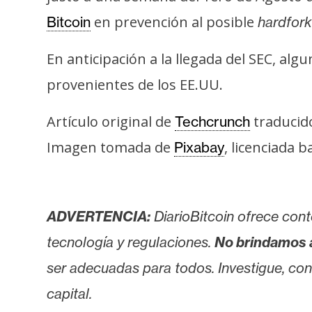
s
en prevención al posible
Bitcoin
hardfork
a
En anticipación a la llegada del SEC, alg
T
provenientes de los EE.UU.
e
m
Artículo original de
traducido
Techcrunch
a
Imagen tomada de
, licenciada 
Pixabay
s
R
ADVERTENCIA:
DiarioBitcoin ofrece cont
e
c
tecnología y regulaciones.
No brindamos 
u
ser adecuadas para todos. Investigue, consu
r
capital.
s