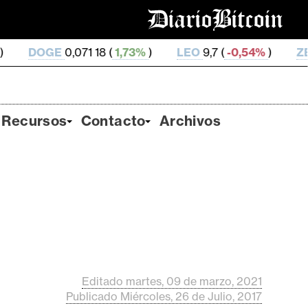
0,071 18 (
1,73%
)
LEO
9,7 (
-0,54%
)
ZEC
504,56 (
-
Recursos
Contacto
Archivos
Editado martes, 09 de marzo, 2021
Publicado Miércoles, 26 de Julio, 2017