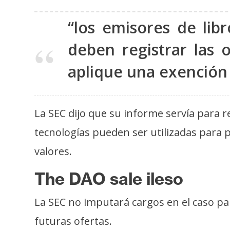
t
“los emisores de lib
h
e
deben registrar las 
r
e
aplique una exención 
u
m
La SEC dijo que su informe servía para r
I
tecnologías pueden ser utilizadas para 
A
valores.
The DAO sale ileso
A
n
La SEC no imputará cargos en el caso pa
á
futuras ofertas.
l