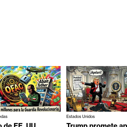
edas
Estados Unidos
 de EE. UU.
Trump promete ap