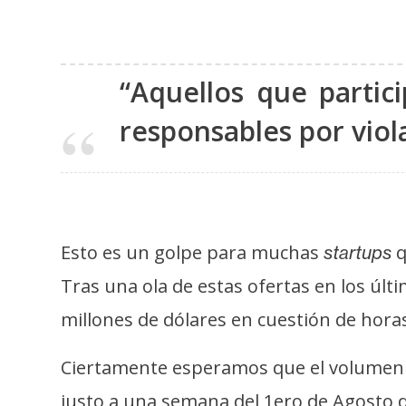
i
s
i
s
“Aquellos que partic
responsables por viola
N
o
t
a
s
Esto es un golpe para muchas
q
startups
d
Tras una ola de estas ofertas en los úl
e
millones de dólares en cuestión de hora
P
r
Ciertamente esperamos que el volumen d
e
n
justo a una semana del 1ero de Agosto