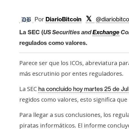
r
c
a
𝕏
Por
DiarioBitcoin
@diariobitco
d
o
La SEC (
US Securities and
Exchange
Co
s
regulados como valores.
B
Parece ser que los ICOs, abreviatura par
i
más escrutinio por entes reguladores.
t
c
La SEC
ha concluido hoy martes 25 de Jul
o
i
regidos como valores, esto significa que
n
Para llegar a sus conclusiones, los regul
piratas informáticos. El informe concluy
E