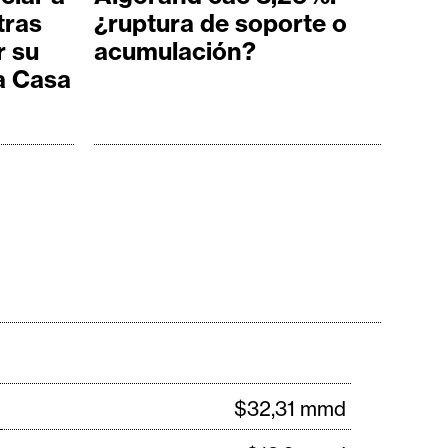
tras
¿ruptura de soporte o
r su
acumulación?
la Casa
%
$32,31 mmd