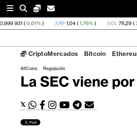
S
k
i
,01%
)
XRP
1,04 (
1,76%
)
SOL
76,29 (
3,16%
)
T
p
t
o
c
o
CriptoMercados
Bitcoin
Ethere
n
t
AltCoins
Regulación
C
e
La SEC viene por
n
r
t
i
p
t
𝕏
o
M
e