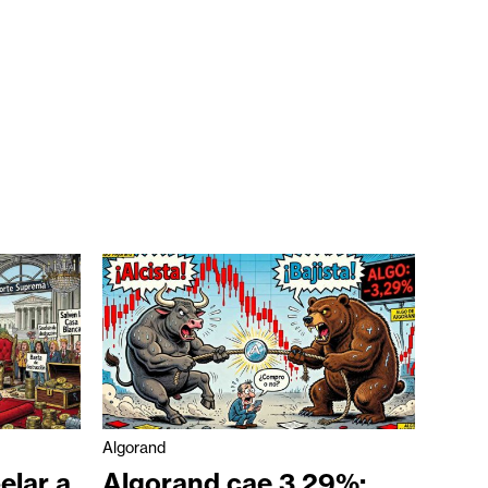
Algorand
elar a
Algorand cae 3,29%: