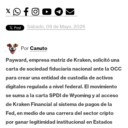
c
a
𝕏
d
o
Sábado, 09 de Mayo, 2026
s
Por
Canuto
B
i
Payward, empresa matriz de Kraken, solicitó una
t
carta de sociedad fiduciaria nacional ante la OCC
c
o
para crear una entidad de custodia de activos
i
digitales regulada a nivel federal. El movimiento
n
se suma a la carta SPDI de Wyoming y al acceso
de Kraken Financial al sistema de pagos de la
E
Fed, en medio de una carrera del sector cripto
t
por ganar legitimidad institucional en Estados
h