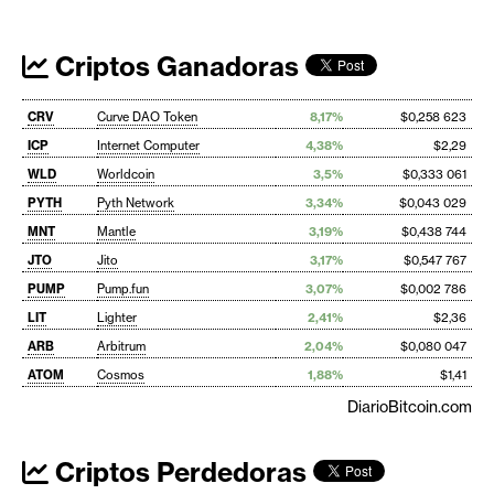
Criptos Ganadoras
CRV
Curve DAO Token
8,17%
$0,258 623
ICP
Internet Computer
4,38%
$2,29
WLD
Worldcoin
3,5%
$0,333 061
PYTH
Pyth Network
3,34%
$0,043 029
MNT
Mantle
3,19%
$0,438 744
JTO
Jito
3,17%
$0,547 767
PUMP
Pump.fun
3,07%
$0,002 786
LIT
Lighter
2,41%
$2,36
ARB
Arbitrum
2,04%
$0,080 047
ATOM
Cosmos
1,88%
$1,41
DiarioBitcoin.com
Criptos Perdedoras