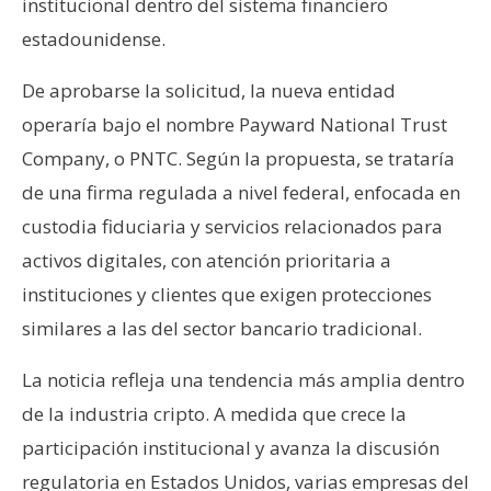
institucional dentro del sistema financiero
n
estadounidense.
t
a
De aprobarse la solicitud, la nueva entidad
c
operaría bajo el nombre Payward National Trust
t
o
Company, o PNTC. Según la propuesta, se trataría
y
de una firma regulada a nivel federal, enfocada en
P
custodia fiduciaria y servicios relacionados para
u
activos digitales, con atención prioritaria a
b
l
instituciones y clientes que exigen protecciones
i
similares a las del sector bancario tradicional.
c
i
La noticia refleja una tendencia más amplia dentro
d
de la industria cripto. A medida que crece la
a
participación institucional y avanza la discusión
d
regulatoria en Estados Unidos, varias empresas del