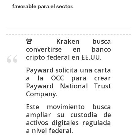
s
favorable para el sector.
N
o
t
🚨 Kraken busca
a
convertirse en banco
s
cripto federal en EE.UU.
d
Payward solicita una carta
e
a la OCC para crear
P
Payward National Trust
r
e
Company.
n
Este movimiento busca
s
ampliar su custodia de
a
activos digitales regulada
a nivel federal.