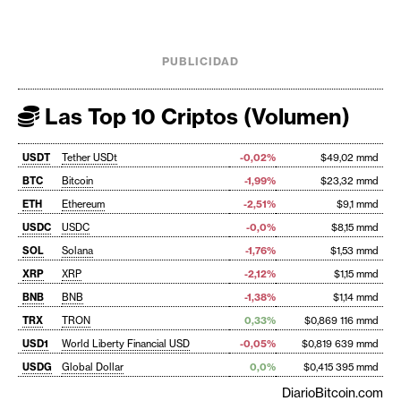
PUBLICIDAD
Las Top 10 Criptos (Volumen)
USDT
Tether USDt
-0,02%
$49,02 mmd
BTC
Bitcoin
-1,99%
$23,32 mmd
ETH
Ethereum
-2,51%
$9,1 mmd
USDC
USDC
-0,0%
$8,15 mmd
SOL
Solana
-1,76%
$1,53 mmd
XRP
XRP
-2,12%
$1,15 mmd
BNB
BNB
-1,38%
$1,14 mmd
TRX
TRON
0,33%
$0,869 116 mmd
USD1
World Liberty Financial USD
-0,05%
$0,819 639 mmd
USDG
Global Dollar
0,0%
$0,415 395 mmd
DiarioBitcoin.com