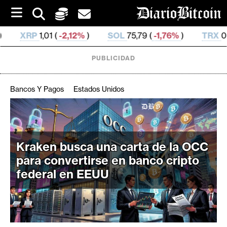
S
k
i
12%
)
SOL
75,79 (
-1,76%
)
TRX
0,330 646 (
0,33%
)
p
t
o
PUBLICIDAD
c
o
n
Bancos Y Pagos
Estados Unidos
t
e
C
n
r
t
i
Kraken busca una carta de la OCC
p
para convertirse en banco cripto
t
federal en EEUU
o
M
e
r