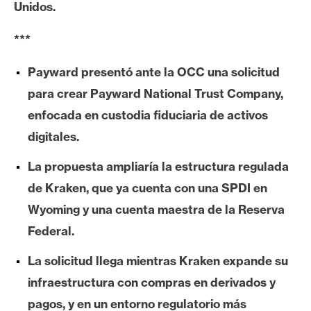
Unidos.
e
r
***
e
u
Payward presentó ante la OCC una solicitud
m
para crear Payward National Trust Company,
enfocada en custodia fiduciaria de activos
I
digitales.
A
La propuesta ampliaría la estructura regulada
de Kraken, que ya cuenta con una SPDI en
A
Wyoming y una cuenta maestra de la Reserva
n
á
Federal.
l
La solicitud llega mientras Kraken expande su
i
s
infraestructura con compras en derivados y
i
pagos, y en un entorno regulatorio más