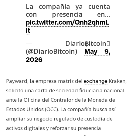
T
La compañía ya cuenta
e
con presencia en…
m
pic.twitter.com/Qnh2qhmL
a
lt
s
— Diario฿itcoin
(@DiarioBitcoin)
May 9,
R
e
2026
c
u
Payward, la empresa matriz del
Kraken,
exchange
r
s
solicitó una carta de sociedad fiduciaria nacional
o
ante la Oficina del Contralor de la Moneda de
s
Estados Unidos (OCC). La compañía busca así
ampliar su negocio regulado de custodia de
C
activos digitales y reforzar su presencia
o