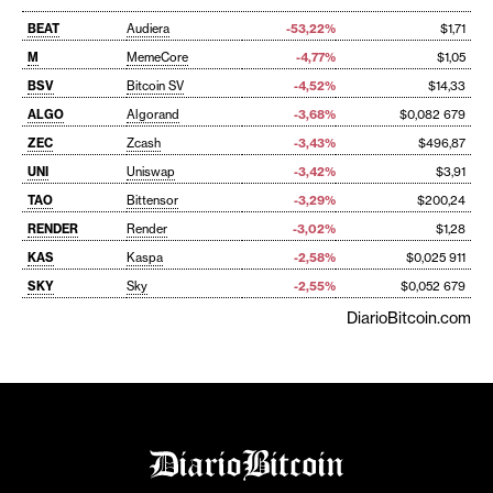
BEAT
Audiera
-53,22%
$1,71
M
MemeCore
-4,77%
$1,05
BSV
Bitcoin SV
-4,52%
$14,33
ALGO
Algorand
-3,68%
$0,082 679
ZEC
Zcash
-3,43%
$496,87
UNI
Uniswap
-3,42%
$3,91
TAO
Bittensor
-3,29%
$200,24
RENDER
Render
-3,02%
$1,28
KAS
Kaspa
-2,58%
$0,025 911
SKY
Sky
-2,55%
$0,052 679
DiarioBitcoin.com