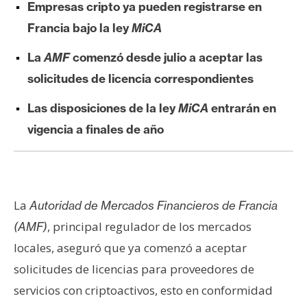
Empresas cripto ya pueden registrarse en
e
Francia bajo la ley
MiCA
r
e
La
AMF
comenzó desde julio a aceptar las
u
solicitudes de licencia correspondientes
m
Las disposiciones de la ley
MiCA
entrarán en
I
vigencia a finales de año
A
A
La
Autoridad de Mercados Financieros de Francia
n
, principal regulador de los mercados
(AMF)
á
l
locales, aseguró que ya comenzó a aceptar
i
solicitudes de licencias para proveedores de
s
servicios con criptoactivos, esto en conformidad
i