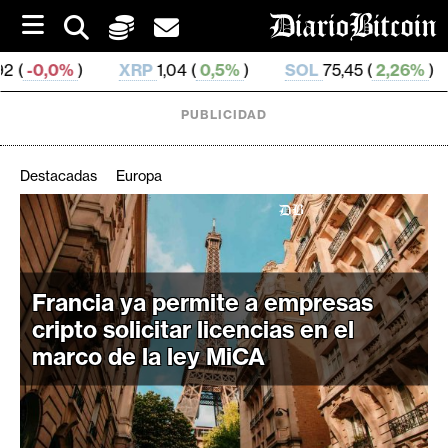
S
k
i
XRP
1,04 (
0,5%
)
SOL
75,45 (
2,26%
)
TRX
0,328
p
t
o
PUBLICIDAD
c
o
n
Destacadas
Europa
t
e
C
n
r
t
i
Francia ya permite a empresas
p
t
cripto solicitar licencias en el
o
marco de la ley MiCA
M
e
r