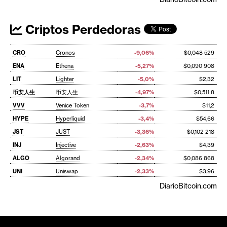
Criptos Perdedoras
CRO
Cronos
-9,06%
$0,048 529
ENA
Ethena
-5,27%
$0,090 908
LIT
Lighter
-5,0%
$2,32
币安人生
币安人生
-4,97%
$0,511 8
VVV
Venice Token
-3,7%
$11,2
HYPE
Hyperliquid
-3,4%
$54,66
JST
JUST
-3,36%
$0,102 218
INJ
Injective
-2,63%
$4,39
ALGO
Algorand
-2,34%
$0,086 868
UNI
Uniswap
-2,33%
$3,96
DiarioBitcoin.com