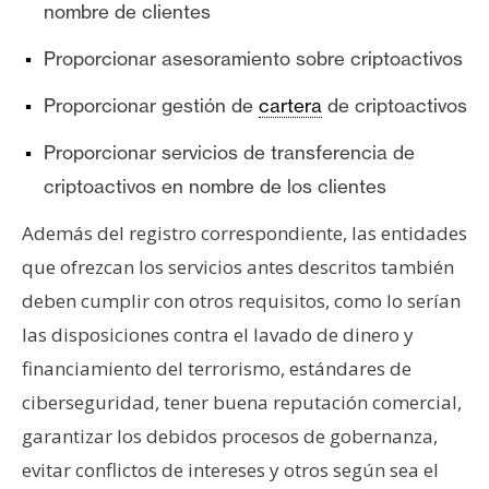
nombre de clientes
n
t
Proporcionar asesoramiento sobre criptoactivos
a
c
Proporcionar gestión de
cartera
de criptoactivos
t
Proporcionar servicios de transferencia de
o
y
criptoactivos en nombre de los clientes
P
Además del registro correspondiente, las entidades
u
b
que ofrezcan los servicios antes descritos también
l
deben cumplir con otros requisitos, como lo serían
i
las disposiciones contra el lavado de dinero y
c
financiamiento del terrorismo, estándares de
i
d
ciberseguridad, tener buena reputación comercial,
a
garantizar los debidos procesos de gobernanza,
d
evitar conflictos de intereses y otros según sea el