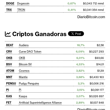
DOGE
Dogecoin
0,67%
$0,343 712 mmd
TRX
TRON
0,41%
$0,341 354 mmd
DiarioBitcoin.com
Criptos Ganadoras
BEAT
Audiera
18,7%
$2,58
CRV
Curve DAO Token
6,09%
$0,227 293
OKB
OKB
6,01%
$93,66
BSV
Bitcoin SV
4,33%
$14,01
ATOM
Cosmos
3,82%
$1,39
MNT
Mantle
3,68%
$0,430 163
PENGU
Pudgy Penguins
3,3%
$0,006 216
PI
Pi
3,15%
$0,091 177
KAS
Kaspa
3,07%
$0,026 897
FET
Artificial Superintelligence Alliance
2,89%
$0,137 848
DiarioBitcoin.com