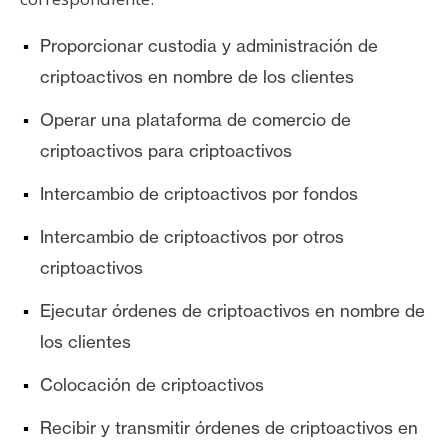
T
e
Proporcionar custodia y administración de
m
a
criptoactivos en nombre de los clientes
s
Operar una plataforma de comercio de
criptoactivos para criptoactivos
R
e
Intercambio de criptoactivos por fondos
c
Intercambio de criptoactivos por otros
u
criptoactivos
r
s
Ejecutar órdenes de criptoactivos en nombre de
o
los clientes
s
Colocación de criptoactivos
C
Recibir y transmitir órdenes de criptoactivos en
o