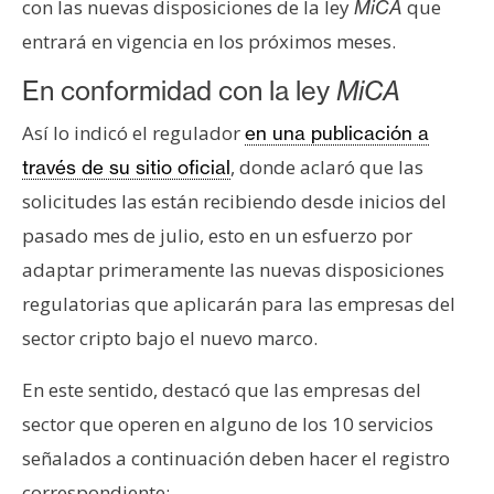
con las nuevas disposiciones de la ley
que
MiCA
s
entrará en vigencia en los próximos meses.
N
En conformidad con la ley
MiCA
o
Así lo indicó el regulador
en una publicación a
t
, donde aclaró que las
través de su sitio oficial
a
s
solicitudes las están recibiendo desde inicios del
d
pasado mes de julio, esto en un esfuerzo por
e
adaptar primeramente las nuevas disposiciones
P
regulatorias que aplicarán para las empresas del
r
e
sector cripto bajo el nuevo marco.
n
s
En este sentido, destacó que las empresas del
a
sector que operen en alguno de los 10 servicios
señalados a continuación deben hacer el registro
correspondiente: