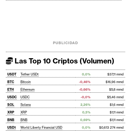
PUBLICIDAD
Las Top 10 Criptos (Volumen)
USDT
Tether USDt
0,0%
$37,11 mmd
BTC
Bitcoin
-0,46%
$16,96 mmd
ETH
Ethereum
-0,66%
$5,8 mmd
USDC
USDC
-0,0%
$5,46 mmd
SOL
Solana
2,26%
$1,6 mmd
XRP
XRP
0,5%
$1,11 mmd
BNB
BNB
0,69%
$1,11 mmd
USD1
World Liberty Financial USD
0,0%
$0,613 274 mmd