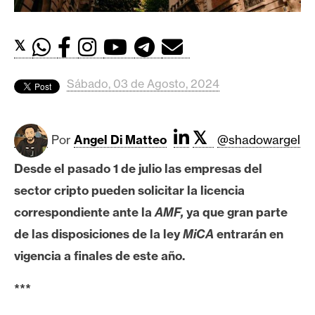
c
a
d
𝕏
o
s
Sábado, 03 de Agosto, 2024
B
𝕏
i
Por
Angel Di Matteo
@shadowargel
t
Desde el pasado 1 de julio las empresas del
c
o
sector cripto pueden solicitar la licencia
i
correspondiente ante la
AMF,
ya que gran parte
n
de las disposiciones de la ley
MiCA
entrarán en
vigencia a finales de este año.
E
***
t
h