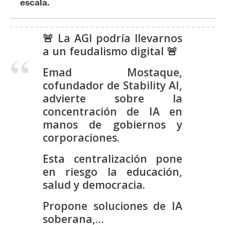
escala.
s
🚨 La AGI podría llevarnos
N
a un feudalismo digital 🚨
o
t
Emad Mostaque,
a
cofundador de Stability AI,
s
advierte sobre la
d
concentración de IA en
e
manos de gobiernos y
P
corporaciones.
r
e
Esta centralización pone
n
en riesgo la educación,
s
salud y democracia.
a
Propone soluciones de IA
soberana,…