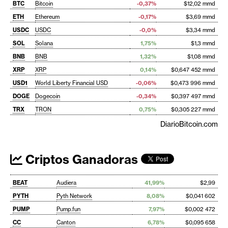
BTC
Bitcoin
-0,37%
$12,02 mmd
ETH
Ethereum
-0,17%
$3,69 mmd
USDC
USDC
-0,0%
$3,34 mmd
SOL
Solana
1,75%
$1,3 mmd
BNB
BNB
1,32%
$1,08 mmd
XRP
XRP
0,14%
$0,647 452 mmd
USD1
World Liberty Financial USD
-0,06%
$0,473 996 mmd
DOGE
Dogecoin
-0,34%
$0,397 497 mmd
TRX
TRON
0,75%
$0,305 227 mmd
DiarioBitcoin.com
Criptos Ganadoras
BEAT
Audiera
41,99%
$2,99
PYTH
Pyth Network
8,08%
$0,041 602
PUMP
Pump.fun
7,97%
$0,002 472
CC
Canton
6,78%
$0,095 658