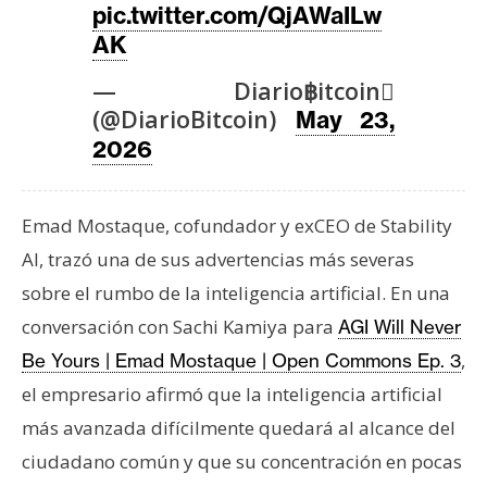
T
pic.twitter.com/QjAWaILw
e
AK
m
a
— Diario฿itcoin
s
(@DiarioBitcoin)
May 23,
2026
R
e
Emad Mostaque, cofundador y exCEO de Stability
c
AI, trazó una de sus advertencias más severas
u
r
sobre el rumbo de la inteligencia artificial. En una
s
conversación con Sachi Kamiya para
AGI Will Never
o
,
Be Yours | Emad Mostaque | Open Commons Ep. 3
s
el empresario afirmó que la inteligencia artificial
más avanzada difícilmente quedará al alcance del
C
ciudadano común y que su concentración en pocas
o