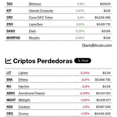
TAO
Bittensor
5,8%
$206,51
ICP
Internet Computer
3,67%
$2,16
CRV
Curve DAO Token
3,6%
$0,226 856
ZRO
LayerZero
3,13%
$0,851 712
DASH
Dash
2,72%
$31,66
MORPHO
Morpho
2,69%
$1,92
DiarioBitcoin.com
Criptos Perdedoras
LIT
Lighter
-3,34%
$2,28
ENA
Ethena
-3,11%
$0,088 753
INJ
Injective
-2,8%
$4,39
AERO
Aerodrome Finance
-2,09%
$0,431 001
NIGHT
Midnight
-1,83%
$0,018 671
ADA
Cardano
-1,8%
$0,197 285
CRO
Cronos
-1,78%
$0,049 209