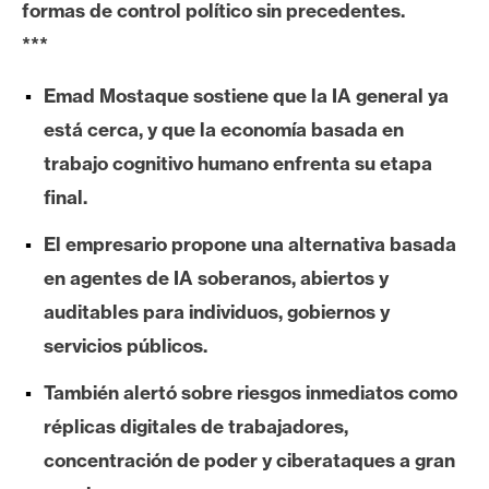
formas de control político sin precedentes.
e
***
r
e
Emad Mostaque sostiene que la IA general ya
u
m
está cerca, y que la economía basada en
trabajo cognitivo humano enfrenta su etapa
final.
I
A
El empresario propone una alternativa basada
en agentes de IA soberanos, abiertos y
A
auditables para individuos, gobiernos y
n
servicios públicos.
á
l
También alertó sobre riesgos inmediatos como
i
réplicas digitales de trabajadores,
s
concentración de poder y ciberataques a gran
i