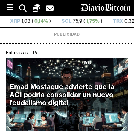
S
k
i
14%
)
SOL
75,9 (
1,75%
)
TRX
0,329 863 (
0,75%
)
p
t
o
PUBLICIDAD
c
o
n
Entrevistas
IA
t
e
C
n
r
t
i
Emad Mostaque advierte que la
p
AGI podría consolidar un nuevo
t
feudalismo digital
o
M
e
r