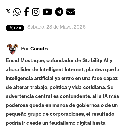
c
a
𝕏
d
o
Sábado, 23 de Mayo, 2026
s
Por
Canuto
B
i
Emad Mostaque, cofundador de Stability AI y
t
ahora líder de Intelligent Internet, plantea que la
c
o
inteligencia artificial ya entró en una fase capaz
i
de alterar trabajo, política y vida cotidiana. Su
n
advertencia central es contundente: si la IA más
poderosa queda en manos de gobiernos o de un
E
pequeño grupo de corporaciones, el resultado
t
podría ir desde un feudalismo digital hasta
h