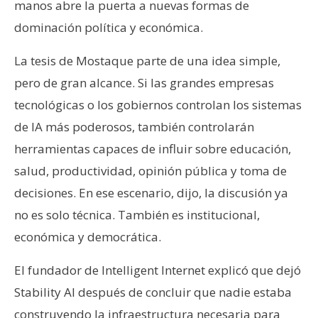
manos abre la puerta a nuevas formas de
n
dominación política y económica.
t
a
La tesis de Mostaque parte de una idea simple,
c
t
pero de gran alcance. Si las grandes empresas
o
tecnológicas o los gobiernos controlan los sistemas
y
de IA más poderosos, también controlarán
P
herramientas capaces de influir sobre educación,
u
salud, productividad, opinión pública y toma de
b
l
decisiones. En ese escenario, dijo, la discusión ya
i
no es solo técnica. También es institucional,
c
económica y democrática.
i
d
El fundador de Intelligent Internet explicó que dejó
a
Stability AI después de concluir que nadie estaba
d
construyendo la infraestructura necesaria para