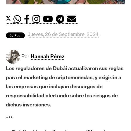
c
a
d
𝕏
o
s
Jueves, 26 de Septiembre, 2024
B
Por
Hannah Pérez
i
t
Los reguladores de Dubái actualizaron sus reglas
c
para el marketing de criptomonedas, y exigirán a
o
i
las empresas que incluyan descargos de
n
responsabilidad alertando sobre los riesgos de
dichas inversiones.
E
***
t
h