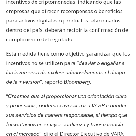
incentivos de criptomonedas, indicando que las
n
empresas que ofrecen recompensas o beneficios
t
a
para activos digitales o productos relacionados
c
dentro del país, deberán recibir la confirmación de
t
cumplimiento del regulador.
o
y
Esta medida tiene como objetivo garantizar que los
P
incentivos no se utilicen para “
desviar o engañar a
u
los inversores de evaluar adecuadamente el riesgo
b
l
“, reportó
.
de la inversión
Bloomberg
i
c
“
Creemos que al proporcionar una orientación clara
i
y procesable, podemos ayudar a los VASP a brindar
d
sus servicios de manera responsable, al tiempo que
a
fomentamos una mayor confianza y transparencia
d
“, dijo el Director Ejecutivo de VARA,
en el mercado