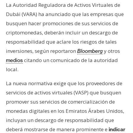
s
La Autoridad Reguladora de Activos Virtuales de
Dubái (VARA) ha anunciado que las empresas que
N
busquen hacer promociones de sus servicios de
o
criptomonedas, deberán incluir un descargo de
t
responsabilidad que aclare los riesgos de tales
a
inversiones, según reportaron
y otros
Bloomberg
s
citando un comunicado de la autoridad
d
medios
e
local.
P
r
La nueva normativa exige que los proveedores de
e
servicios de activos virtuales (VASP) que busquen
n
promover sus servicios de comercialización de
s
monedas digitales en los Emiratos Árabes Unidos,
a
incluyan un descargo de responsabilidad que
deberá mostrarse de manera prominente e
indicar