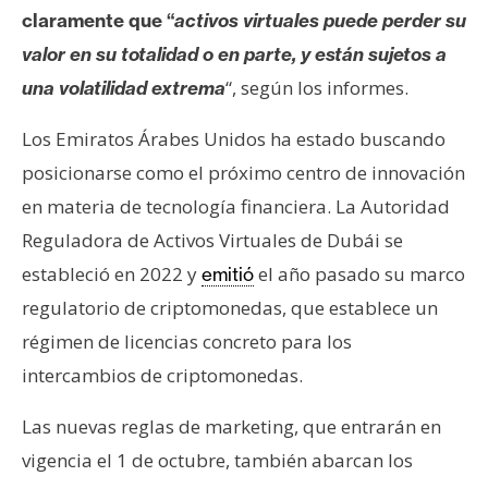
T
claramente que “
activos virtuales puede perder su
e
m
valor en su totalidad o en parte, y están sujetos a
a
“, según los informes.
una volatilidad extrema
s
Los Emiratos Árabes Unidos ha estado buscando
posicionarse como el próximo centro de innovación
R
en materia de tecnología financiera. La Autoridad
e
c
Reguladora de Activos Virtuales de Dubái se
u
estableció en 2022 y
el año pasado su marco
emitió
r
regulatorio de criptomonedas, que establece un
s
régimen de licencias concreto para los
o
s
intercambios de criptomonedas.
Las nuevas reglas de marketing, que entrarán en
C
vigencia el 1 de octubre, también abarcan los
o