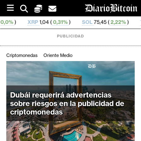
S
k
i
RP
1,04 (
0,31%
)
SOL
75,45 (
2,22%
)
TRX
0,328 70
p
t
o
PUBLICIDAD
c
o
n
Criptomonedas
Oriente Medio
t
e
C
n
r
t
i
Dubái requerirá advertencias
p
t
sobre riesgos en la publicidad de
o
criptomonedas
M
e
r