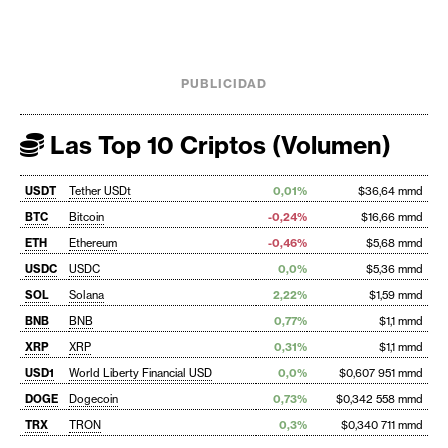
PUBLICIDAD
Las Top 10 Criptos (Volumen)
USDT
Tether USDt
0,01%
$36,64 mmd
BTC
Bitcoin
-0,24%
$16,66 mmd
ETH
Ethereum
-0,46%
$5,68 mmd
USDC
USDC
0,0%
$5,36 mmd
SOL
Solana
2,22%
$1,59 mmd
BNB
BNB
0,77%
$1,1 mmd
XRP
XRP
0,31%
$1,1 mmd
USD1
World Liberty Financial USD
0,0%
$0,607 951 mmd
DOGE
Dogecoin
0,73%
$0,342 558 mmd
TRX
TRON
0,3%
$0,340 711 mmd