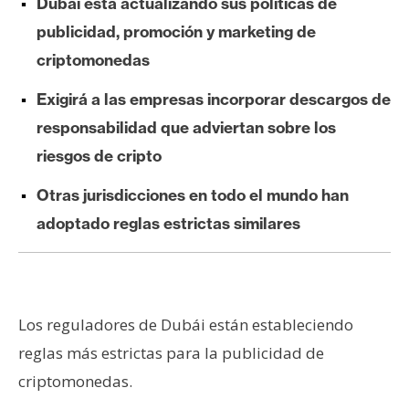
Dubái está actualizando sus políticas de
e
publicidad, promoción y marketing de
r
criptomonedas
e
u
Exigirá a las empresas incorporar descargos de
m
responsabilidad que adviertan sobre los
riesgos de cripto
I
A
Otras jurisdicciones en todo el mundo han
adoptado reglas estrictas similares
A
n
á
Los reguladores de Dubái están estableciendo
l
i
reglas más estrictas para la publicidad de
s
criptomonedas.
i