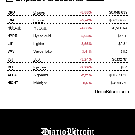
CRO
Cronos
-8,88%
$0,048 639
ENA
Ethena
-5,47%
$0,090 876
币安人生
币安人生
-4,33%
$0,513 074
HYPE
Hyperliquid
-3,98%
$54,41
LIT
Lighter
-3,55%
$2,34
VVV
Venice Token
-3,41%
$11,2
JST
JUST
-3,24%
$0,102 181
INJ
Injective
-2,29%
$4,4
ALGO
Algorand
-2,21%
$0,087 026
NIGHT
Midnight
-2,0%
$0,018 772
DiarioBitcoin.com