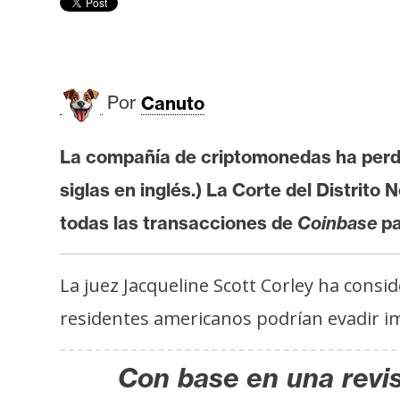
r
c
a
d
o
Por
Canuto
s
La compañía de criptomonedas ha perdid
B
siglas en inglés.) La Corte del Distrit
i
todas las transacciones de
Coinbase
pa
t
c
o
La juez Jacqueline Scott Corley ha cons
i
residentes americanos podrían evadir
n
Con base en una revis
E