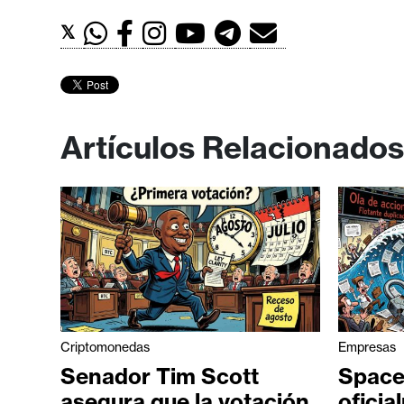
𝕏
Artículos Relacionados
Criptomonedas
Empresas
Senador Tim Scott
Space
asegura que la votación
oficia