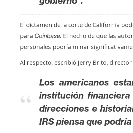
gobierno”.
s
a
El dictamen de la corte de California pod
T
para
. El hecho de que las auto
Coinbase
e
personales podría minar significativam
m
a
Al respecto, escribió Jerry Brito, direct
s
Los americanos estar
R
institución financier
e
c
direcciones e histori
u
r
IRS piensa que podría
s