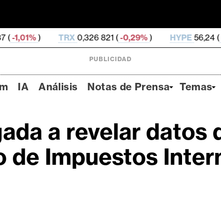
TRX
0,326 821 (
-0,29%
)
HYPE
56,24 (
-2,07%
)
PUBLICIDAD
um
IA
Análisis
Notas de Prensa
Temas
ada a revelar datos 
io de Impuestos Inte