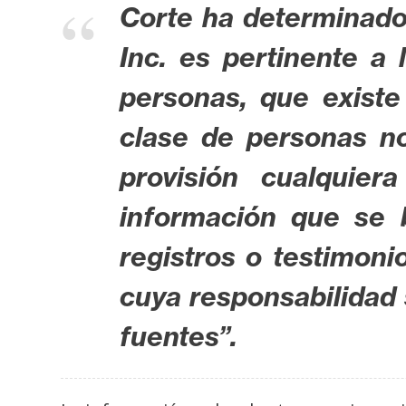
Corte ha determinado
t
h
Inc. es pertinente a 
e
personas, que exist
r
e
clase de personas n
u
m
provisión cualquie
información que se 
I
registros o testimoni
A
cuya responsabilidad 
A
fuentes”.
n
á
l