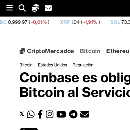
S
k
i
-0,01%
)
XRP
1,04 (
-1,91%
)
SOL
73,37 (
-1,01%
)
p
t
o
c
o
CriptoMercados
Bitcoin
Ethere
n
t
Bitcoin
Estados Unidos
Regulación
C
e
Coinbase es oblig
n
r
t
i
Bitcoin al Servic
p
t
o
𝕏
M
e