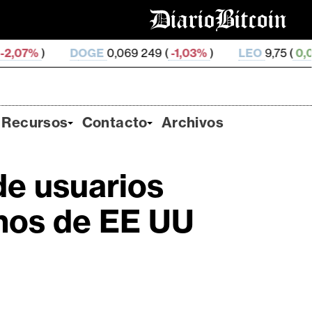
DOGE
0,069 249 (
-1,03%
)
LEO
9,75 (
0,04%
)
ZE
Recursos
Contacto
Archivos
de usuarios
rnos de EE UU