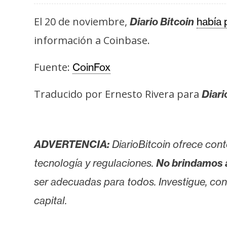
o
s
El 20 de noviembre,
Diario Bitcoin
había 
información a Coinbase.
C
o
Fuente:
CoinFox
n
Traducido por Ernesto Rivera para
t
Diari
a
c
t
ADVERTENCIA:
DiarioBitcoin ofrece cont
o
y
tecnología y regulaciones.
No brindamos 
P
ser adecuadas para todos. Investigue, consu
u
capital.
b
l