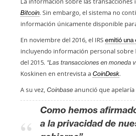
La información sobre las transacciones 
i
s
. Sin embargo, el sistema no conti
Bitcoin
i
información únicamente disponible pa
s
En noviembre del 2016, el IRS
emitió una
N
incluyendo información personal sobre 
o
del 2015.
“Las transacciones en moneda vir
t
Koskinen en entrevista a
.
CoinDesk
a
s
A su vez,
anunció que apelaría 
Coinbase
d
e
P
Como hemos afirmado 
r
a la privacidad de nue
e
n