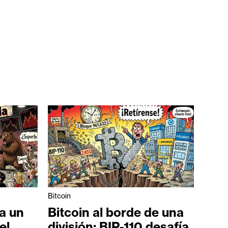
Bitcoin
a un
Bitcoin al borde de una
el
división: BIP-110 desafía