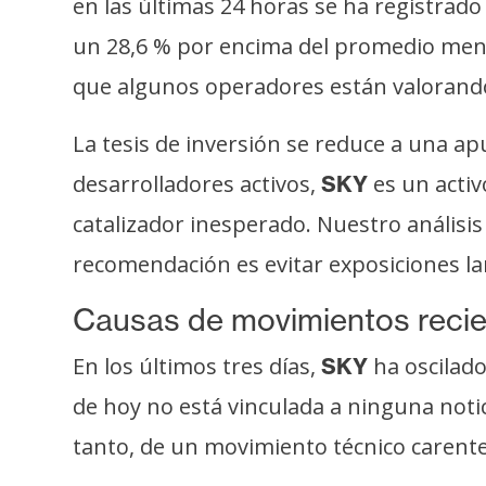
en las últimas 24 horas se ha registra
i
c
un 28,6 % por encima del promedio mens
i
que algunos operadores están valorando
d
a
La tesis de inversión se reduce a una a
d
desarrolladores activos,
es un activ
SKY
catalizador inesperado. Nuestro análisis
recomendación es evitar exposiciones lar
Causas de movimientos reci
En los últimos tres días,
ha oscilado
SKY
de hoy no está vinculada a ninguna notici
tanto, de un movimiento técnico carent