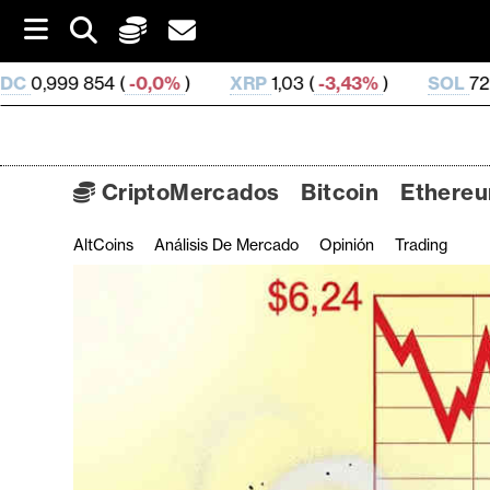
S
k
i
0,0%
)
XRP
1,03 (
-3,43%
)
SOL
72,81 (
-2,09%
)
p
t
o
c
o
CriptoMercados
Bitcoin
Ethere
n
t
AltCoins
Análisis De Mercado
Opinión
Trading
C
e
n
r
t
i
p
t
o
M
e