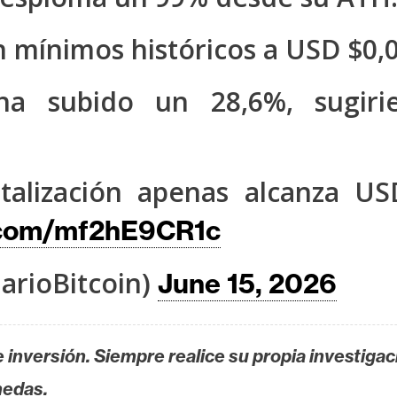
 mínimos históricos a USD $0,
ha subido un 28,6%, sugirie
italización apenas alcanza US
r.com/mf2hE9CR1c
arioBitcoin)
June 15, 2026
 inversión. Siempre realice su propia investigac
nedas.