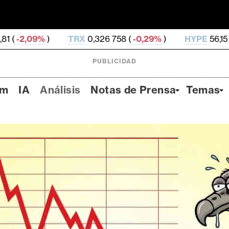
TRX
0,326 758 (
-0,29%
)
HYPE
56,15 (
-1,43%
)
D
PUBLICIDAD
um
IA
Análisis
Notas de Prensa
Temas