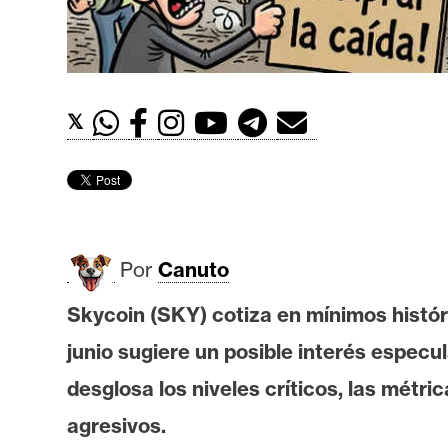
t
h
e
r
𝕏
e
u
m
I
Por
Canuto
A
Skycoin (SKY) cotiza en mínimos histór
junio sugiere un posible interés especu
A
n
desglosa los niveles críticos, las métr
á
agresivos.
l