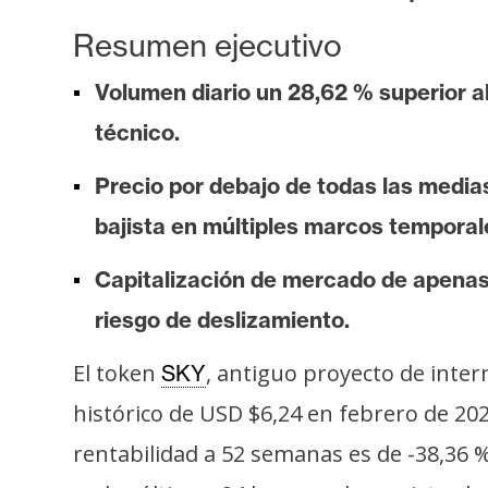
o
s
Resumen ejecutivo
Volumen diario un 28,62 % superior a
C
técnico.
o
n
Precio por debajo de todas las media
t
bajista en múltiples marcos temporal
a
c
Capitalización de mercado de apenas 
t
o
riesgo de deslizamiento.
y
El token
, antiguo proyecto de inte
SKY
P
u
histórico de USD $6,24 en febrero de 202
b
rentabilidad a 52 semanas es de -38,36 %
l