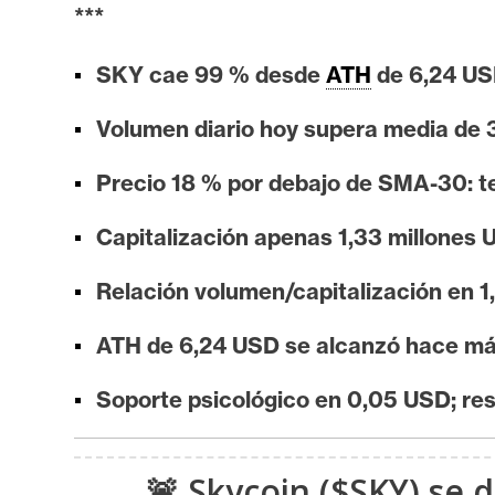
i
***
s
i
SKY cae 99 % desde
ATH
de 6,24 US
s
Volumen diario hoy supera media de 
N
Precio 18 % por debajo de SMA-30: t
o
Capitalización apenas 1,33 millones
t
a
Relación volumen/capitalización en 1
s
d
ATH de 6,24 USD se alcanzó hace más
e
P
Soporte psicológico en 0,05 USD; re
r
e
n
🚨 Skycoin ($SKY) se