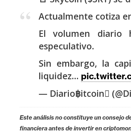
s
a
Actualmente cotiza en
El volumen diario 
T
e
especulativo.
m
a
Sin embargo, la cap
s
liquidez…
pic.twitte
R
— Diario฿itcoin (@Di
e
c
u
r
Este análisis no constituye un consejo de
s
financiera antes de invertir en criptomo