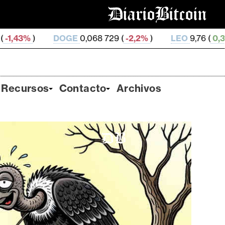
OGE
0,068 729 (
-2,2%
)
LEO
9,76 (
0,31%
)
ZEC
49
Recursos
Contacto
Archivos