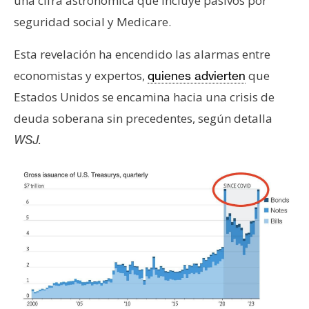
una cifra astronómica que incluye pasivos por
s
seguridad social y Medicare.
Esta revelación ha encendido las alarmas entre
N
o
economistas y expertos,
que
quienes advierten
t
Estados Unidos se encamina hacia una crisis de
a
deuda soberana sin precedentes, según detalla
s
WSJ.
d
e
P
r
e
n
s
a