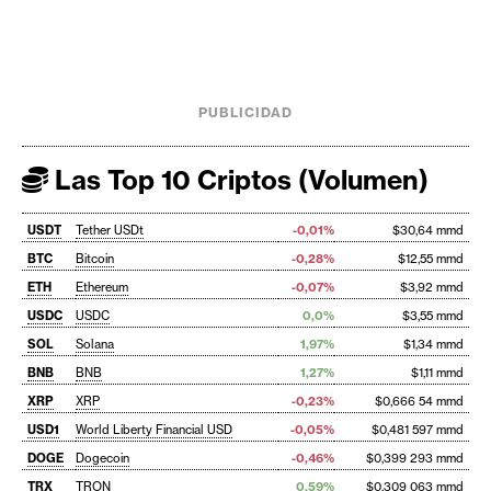
PUBLICIDAD
Las Top 10 Criptos (Volumen)
USDT
Tether USDt
-0,01%
$30,64 mmd
BTC
Bitcoin
-0,28%
$12,55 mmd
ETH
Ethereum
-0,07%
$3,92 mmd
USDC
USDC
0,0%
$3,55 mmd
SOL
Solana
1,97%
$1,34 mmd
BNB
BNB
1,27%
$1,11 mmd
XRP
XRP
-0,23%
$0,666 54 mmd
USD1
World Liberty Financial USD
-0,05%
$0,481 597 mmd
DOGE
Dogecoin
-0,46%
$0,399 293 mmd
TRX
TRON
0,59%
$0,309 063 mmd