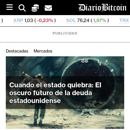
S
k
i
(
-0,23%
)
SOL
76,24 (
1,97%
)
TRX
0,329 398 (
0,
p
t
o
PUBLICIDAD
c
o
n
Destacadas
Mercados
t
e
C
n
r
t
i
Cuando el estado quiebra: El
p
oscuro futuro de la deuda
t
estadounidense
o
M
e
r