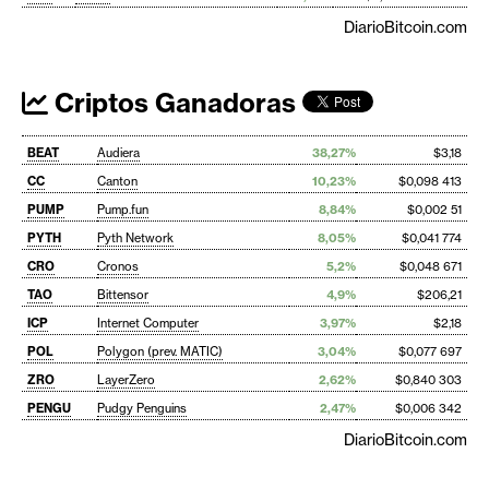
DiarioBitcoin.com
Criptos Ganadoras
BEAT
Audiera
38,27%
$3,18
CC
Canton
10,23%
$0,098 413
PUMP
Pump.fun
8,84%
$0,002 51
PYTH
Pyth Network
8,05%
$0,041 774
CRO
Cronos
5,2%
$0,048 671
TAO
Bittensor
4,9%
$206,21
ICP
Internet Computer
3,97%
$2,18
POL
Polygon (prev. MATIC)
3,04%
$0,077 697
ZRO
LayerZero
2,62%
$0,840 303
PENGU
Pudgy Penguins
2,47%
$0,006 342
DiarioBitcoin.com