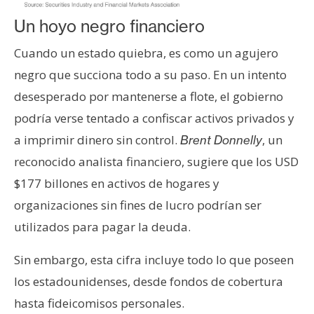
T
e
Un hoyo negro financiero
m
a
Cuando un estado quiebra, es como un agujero
s
negro que succiona todo a su paso. En un intento
desesperado por mantenerse a flote, el gobierno
podría verse tentado a confiscar activos privados y
R
e
a imprimir dinero sin control.
, un
Brent Donnelly
c
reconocido analista financiero, sugiere que los USD
u
$177 billones en activos de hogares y
r
organizaciones sin fines de lucro podrían ser
s
o
utilizados para pagar la deuda.
s
Sin embargo, esta cifra incluye todo lo que poseen
los estadounidenses, desde fondos de cobertura
C
hasta fideicomisos personales.
o