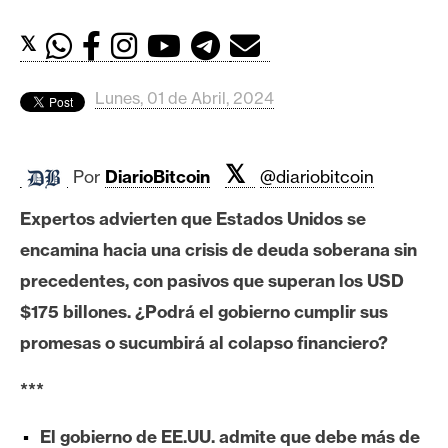
c
a
𝕏
d
o
Lunes, 01 de Abril, 2024
s
𝕏
B
Por
DiarioBitcoin
@diariobitcoin
i
Expertos advierten que Estados Unidos se
t
c
encamina hacia una crisis de deuda soberana sin
o
precedentes, con pasivos que superan los USD
i
$175 billones. ¿Podrá el gobierno cumplir sus
n
promesas o sucumbirá al colapso financiero?
***
E
t
El gobierno de EE.UU. admite que debe más de
h