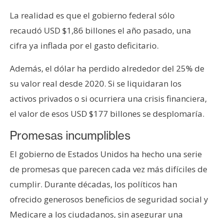
n
La realidad es que el gobierno federal sólo
t
recaudó USD $1,86 billones el año pasado, una
a
c
cifra ya inflada por el gasto deficitario.
t
Además, el dólar ha perdido alrededor del 25% de
o
y
su valor real desde 2020. Si se liquidaran los
P
activos privados o si ocurriera una crisis financiera,
u
el valor de esos USD $177 billones se desplomaría.
b
l
Promesas incumplibles
i
c
El gobierno de Estados Unidos ha hecho una serie
i
de promesas que parecen cada vez más difíciles de
d
cumplir. Durante décadas, los políticos han
a
ofrecido generosos beneficios de seguridad social y
d
Medicare a los ciudadanos, sin asegurar una