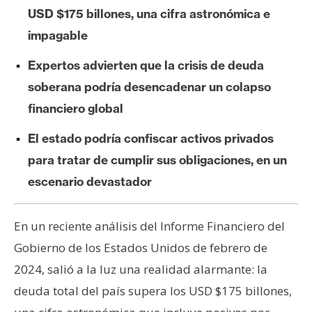
e
USD $175 billones, una cifra astronómica e
r
impagable
e
u
Expertos advierten que la crisis de deuda
m
soberana podría desencadenar un colapso
financiero global
I
El estado podría confiscar activos privados
A
para tratar de cumplir sus obligaciones, en un
escenario devastador
A
n
En un reciente análisis del Informe Financiero del
á
Gobierno de los Estados Unidos de febrero de
l
i
2024, salió a la luz una realidad alarmante: la
s
deuda total del país supera los USD $175 billones,
i