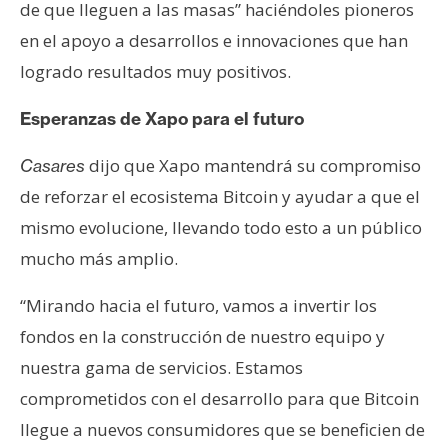
T
de que lleguen a las masas” haciéndoles pioneros
e
en el apoyo a desarrollos e innovaciones que han
m
logrado resultados muy positivos.
a
s
Esperanzas de Xapo para el futuro
dijo que Xapo mantendrá su compromiso
Casares
R
e
de reforzar el ecosistema Bitcoin y ayudar a que el
c
mismo evolucione, llevando todo esto a un público
u
mucho más amplio.
r
s
“Mirando hacia el futuro, vamos a invertir los
o
fondos en la construcción de nuestro equipo y
s
nuestra gama de servicios. Estamos
comprometidos con el desarrollo para que Bitcoin
C
llegue a nuevos consumidores que se beneficien de
o