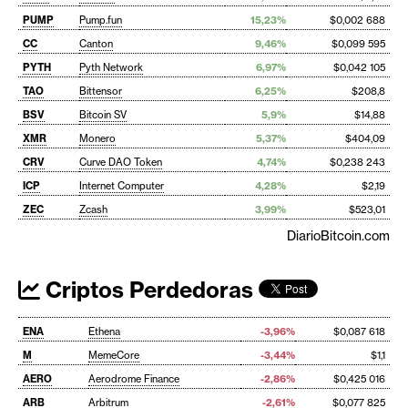
PUMP
Pump.fun
15,23%
$0,002 688
CC
Canton
9,46%
$0,099 595
PYTH
Pyth Network
6,97%
$0,042 105
TAO
Bittensor
6,25%
$208,8
BSV
Bitcoin SV
5,9%
$14,88
XMR
Monero
5,37%
$404,09
CRV
Curve DAO Token
4,74%
$0,238 243
ICP
Internet Computer
4,28%
$2,19
ZEC
Zcash
3,99%
$523,01
DiarioBitcoin.com
Criptos Perdedoras
ENA
Ethena
-3,96%
$0,087 618
M
MemeCore
-3,44%
$1,1
AERO
Aerodrome Finance
-2,86%
$0,425 016
ARB
Arbitrum
-2,61%
$0,077 825