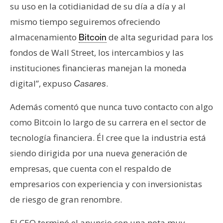
su uso en la cotidianidad de su día a día y al
n
t
mismo tiempo seguiremos ofreciendo
a
almacenamiento
de alta seguridad para los
Bitcoin
c
fondos de Wall Street, los intercambios y las
t
instituciones financieras manejan la moneda
o
y
digital”, expuso
.
Casares
P
Además comentó que nunca tuvo contacto con algo
u
b
como Bitcoin lo largo de su carrera en el sector de
l
tecnología financiera. Él cree que la industria está
i
siendo dirigida por una nueva generación de
c
empresas, que cuenta con el respaldo de
i
d
empresarios con experiencia y con inversionistas
a
de riesgo de gran renombre.
d
El CEO terminó el anuncio con una nota muy