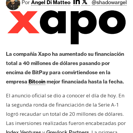
𝕏
c
Por
Angel Di Matteo
@shadowargel
a
d
o
s
B
La compañía Xapo ha aumentado su financiación
i
total a 40 millones de dólares pasando por
t
encima de BitPay para convirtiendose en la
c
o
empresa
Bitcoin
mejor financiada hasta la fecha.
i
n
El anuncio oficial se dio a conocer el día de hoy. En
la segunda ronda de financiación de la Serie A-1
logró recaudar un total de 20 millones de dólares.
E
Las inversiones realizadas fueron encabezadas por
t
h
y
. La primera
Index Ventures
Greylock Partners