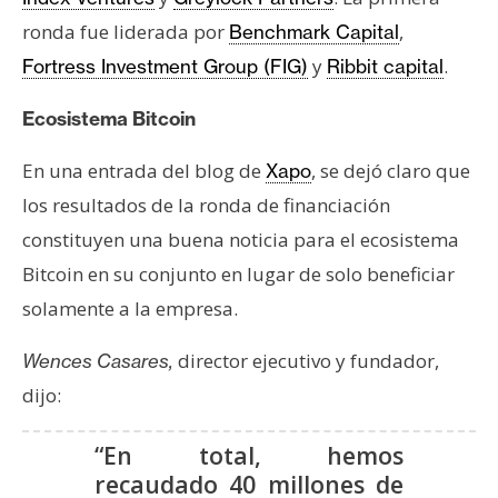
e
ronda fue liderada por
,
Benchmark Capital
r
y
.
Fortress Investment Group (FIG)
Ribbit capital
e
u
Ecosistema Bitcoin
m
En una entrada del blog de
, se dejó claro que
Xapo
los resultados de la ronda de financiación
I
A
constituyen una buena noticia para el ecosistema
Bitcoin en su conjunto en lugar de solo beneficiar
solamente a la empresa.
A
n
director ejecutivo y fundador,
Wences Casares,
á
dijo:
l
i
“En total, hemos
s
i
recaudado 40 millones de