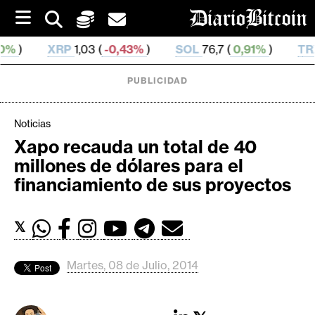
S
k
i
RP
1,03 (
-0,43%
)
SOL
76,7 (
0,91%
)
TRX
0,329 901
p
t
o
PUBLICIDAD
c
o
n
Noticias
t
Xapo recauda un total de 40
e
C
millones de dólares para el
n
r
t
financiamiento de sus proyectos
i
p
𝕏
t
o
M
Martes, 08 de Julio, 2014
e
r