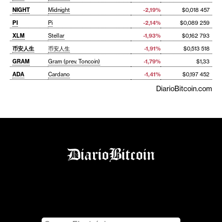
NIGHT
Midnight
-2,19%
$0,018 457
PI
Pi
-2,14%
$0,089 259
XLM
Stellar
-1,93%
$0,162 793
币安人生
币安人生
-1,91%
$0,513 518
GRAM
Gram (prev. Toncoin)
-1,79%
$1,33
ADA
Cardano
-1,41%
$0,197 452
DiarioBitcoin.com