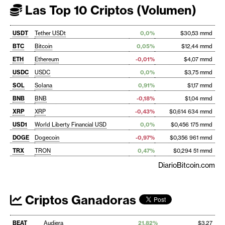
Las Top 10 Criptos (Volumen)
USDT
Tether USDt
0,0%
$30,53 mmd
BTC
Bitcoin
0,05%
$12,44 mmd
ETH
Ethereum
-0,01%
$4,07 mmd
USDC
USDC
0,0%
$3,75 mmd
SOL
Solana
0,91%
$1,17 mmd
BNB
BNB
-0,18%
$1,04 mmd
XRP
XRP
-0,43%
$0,614 634 mmd
USD1
World Liberty Financial USD
0,0%
$0,456 175 mmd
DOGE
Dogecoin
-0,97%
$0,356 961 mmd
TRX
TRON
0,47%
$0,294 51 mmd
DiarioBitcoin.com
Criptos Ganadoras
BEAT
Audiera
21,82%
$3,27