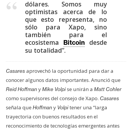
s
dólares. Somos muy
optimistas acerca de lo
que esto representa, no
N
sólo para Xapo, sino
o
también para el
t
ecosistema
desde
Bitcoin
a
su totalidad”.
s
d
e
aprovechó la oportunidad para dar a
Casares
P
conocer algunos datos importantes. Anunció que
r
y
se unirán a
e
Reid Hoffman
Mike Volpi
Matt Cohler
n
como supervisores del consejo de Xapo.
Casares
s
señala que
y
tener una “larga
Hoffman
Volpi
a
trayectoria con buenos resultados en el
reconocimiento de tecnologías emergentes antes