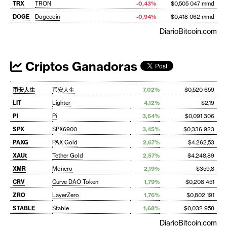
TRX
TRON
-0,43%
$0,505 047 mmd
DOGE
Dogecoin
-0,94%
$0,418 062 mmd
DiarioBitcoin.com
Criptos Ganadoras
币安人生
币安人生
7,02%
$0,520 659
LIT
Lighter
4,12%
$2,19
PI
Pi
3,64%
$0,091 306
SPX
SPX6900
3,45%
$0,336 923
PAXG
PAX Gold
2,67%
$4.262,53
XAUt
Tether Gold
2,57%
$4.248,89
XMR
Monero
2,19%
$359,8
CRV
Curve DAO Token
1,79%
$0,208 451
ZRO
LayerZero
1,76%
$0,802 191
STABLE
Stable
1,68%
$0,032 958
DiarioBitcoin.com