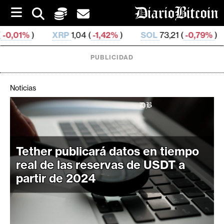
S
k
i
XRP
1,04 (
-1,42%
)
SOL
73,21 (
-0,79%
)
TRX
0,32
p
t
o
PUBLICIDAD
c
o
n
Noticias
t
e
C
n
r
t
i
Tether publicará datos en tiempo
p
t
real de las reservas de USDT a
o
partir de 2024
M
e
r