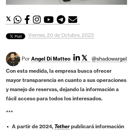
c
a
d
𝕏
o
s
Viernes, 20 de Octubre, 2023
B
𝕏
i
Por
Angel Di Matteo
@shadowargel
t
Con esta medida, la empresa busca ofrecer
c
mayor transparencia en cuanto a sus operaciones
o
i
y manejo de reservas, dejando la información a
n
fácil acceso para todos los interesados.
***
E
t
A partir de 2024,
Tether
publicará información
h