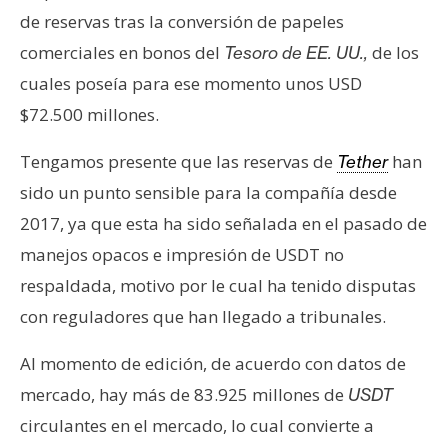
T
de reservas tras la conversión de papeles
e
m
comerciales en bonos del
de los
Tesoro de EE. UU.,
a
cuales poseía para ese momento unos USD
s
$72.500 millones.
Tengamos presente que las reservas de
han
Tether
R
sido un punto sensible para la compañía desde
e
c
2017, ya que esta ha sido señalada en el pasado de
u
manejos opacos e impresión de USDT no
r
respaldada, motivo por le cual ha tenido disputas
s
con reguladores que han llegado a tribunales.
o
s
Al momento de edición, de acuerdo con datos de
mercado, hay más de 83.925 millones de
USDT
C
circulantes en el mercado, lo cual convierte a
o