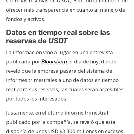
sobre las reservas de
esto con la intención de
USDT,
s
ofrecer más transparencia en cuanto al manejo de
fondos y activos.
N
o
Datos en tiempo real sobre las
t
reservas de
USDT
a
La información vino a lugar en una entrevista
s
d
publicada por
el día de hoy, donde
Bloomberg
e
reveló que la empresa pasará del sistema de
P
informes trimestrales a uno de datos en tiempo
r
real para sus reservas, las cuales serán accesibles
e
n
por todos los interesados.
s
Justamente, en el último informe trimestral
a
publicado por la compañía, se reveló que esta
disponía de unos USD $3.300 millones en excesos