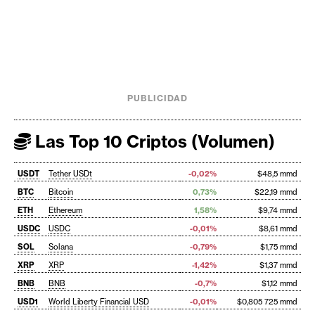
PUBLICIDAD
Las Top 10 Criptos (Volumen)
USDT
Tether USDt
-0,02%
$48,5 mmd
BTC
Bitcoin
0,73%
$22,19 mmd
ETH
Ethereum
1,58%
$9,74 mmd
USDC
USDC
-0,01%
$8,61 mmd
SOL
Solana
-0,79%
$1,75 mmd
XRP
XRP
-1,42%
$1,37 mmd
BNB
BNB
-0,7%
$1,12 mmd
USD1
World Liberty Financial USD
-0,01%
$0,805 725 mmd