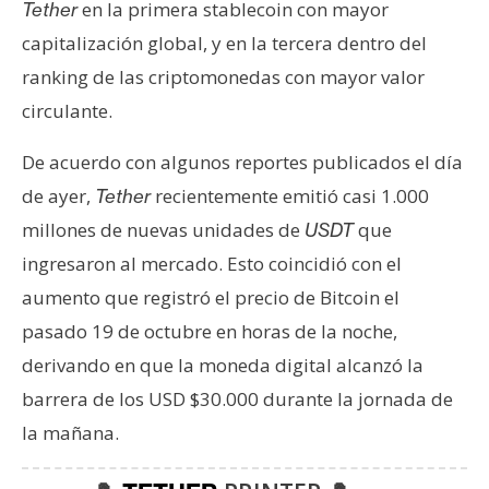
en la primera stablecoin con mayor
Tether
n
capitalización global, y en la tercera dentro del
t
a
ranking de las criptomonedas con mayor valor
c
circulante.
t
o
De acuerdo con algunos reportes publicados el día
y
de ayer,
recientemente emitió casi 1.000
Tether
P
millones de nuevas unidades de
que
USDT
u
b
ingresaron al mercado. Esto coincidió con el
l
aumento que registró el precio de Bitcoin el
i
pasado 19 de octubre en horas de la noche,
c
derivando en que la moneda digital alcanzó la
i
barrera de los USD $30.000 durante la jornada de
d
a
la mañana.
d