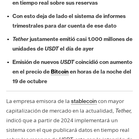
en tiempo real sobre sus reservas
e
r
Con esto deja de lado el sistema de informes
e
trimestrales para dar cuenta de ese dato
u
m
Tether
justamente emitió casi 1.000 millones de
unidades de
USDT
el día de ayer
I
Emisión de nuevos
USDT
coincidió con aumento
A
en el precio de
Bitcoin
en horas de la noche del
19 de octubre
A
n
La empresa emisora de la
con mayor
stablecoin
á
capitalización de mercado en la actualidad,
l
Tether,
i
indicó que a partir de 2024 implementará un
s
sistema con el que publicará datos en tiempo real
i