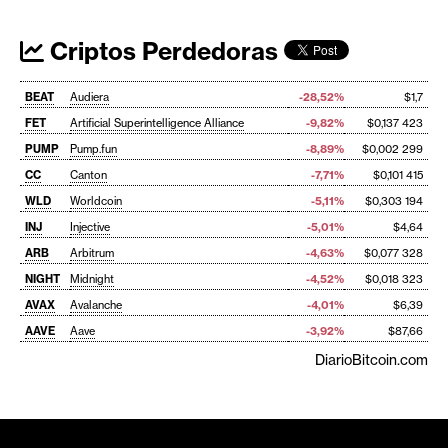
Criptos Perdedoras
BEAT
Audiera
-28,52%
$1,7
FET
Artificial Superintelligence Alliance
-9,82%
$0,137 423
PUMP
Pump.fun
-8,89%
$0,002 299
CC
Canton
-7,71%
$0,101 415
WLD
Worldcoin
-5,11%
$0,303 194
INJ
Injective
-5,01%
$4,64
ARB
Arbitrum
-4,63%
$0,077 328
NIGHT
Midnight
-4,52%
$0,018 323
AVAX
Avalanche
-4,01%
$6,39
AAVE
Aave
-3,92%
$87,66
DiarioBitcoin.com