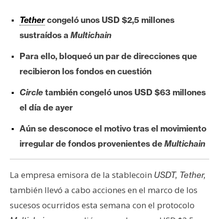
e
Tether
congeló unos USD $2,5 millones
r
e
sustraídos a
Multichain
u
Para ello, bloqueó un par de direcciones que
m
recibieron los fondos en cuestión
I
Circle
también congeló unos USD $63 millones
A
el día de ayer
Aún se desconoce el motivo tras el movimiento
A
irregular de fondos provenientes de
Multichain
n
á
l
La empresa emisora de la stablecoin
USDT, Tether,
i
también llevó a cabo acciones en el marco de los
s
sucesos ocurridos esta semana con el protocolo
i