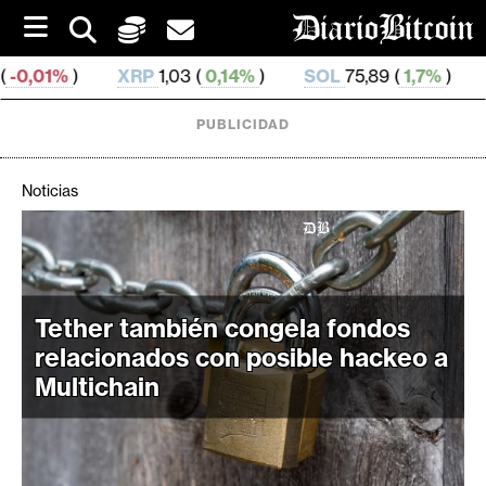
S
k
i
XRP
1,03 (
0,14%
)
SOL
75,89 (
1,7%
)
TRX
0,329 
p
t
o
PUBLICIDAD
c
o
n
Noticias
t
e
C
n
r
t
i
Tether también congela fondos
p
t
relacionados con posible hackeo a
o
Multichain
M
e
r