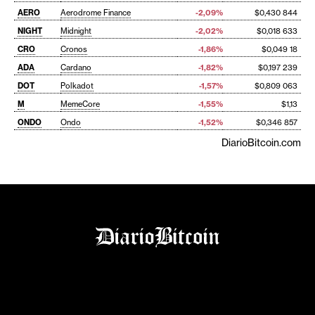
AERO
Aerodrome Finance
-2,09%
$0,430 844
NIGHT
Midnight
-2,02%
$0,018 633
CRO
Cronos
-1,86%
$0,049 18
ADA
Cardano
-1,82%
$0,197 239
DOT
Polkadot
-1,57%
$0,809 063
M
MemeCore
-1,55%
$1,13
ONDO
Ondo
-1,52%
$0,346 857
DiarioBitcoin.com