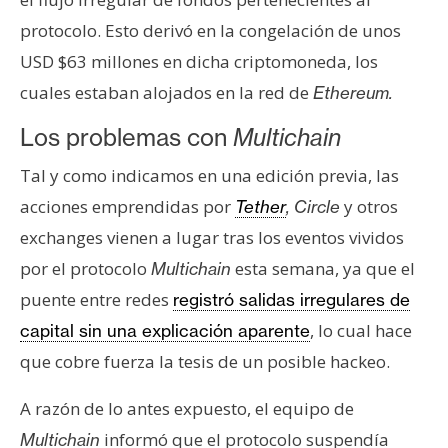
n
protocolo. Esto derivó en la congelación de unos
t
USD $63 millones en dicha criptomoneda, los
a
c
cuales estaban alojados en la red de
Ethereum.
t
Los problemas con
Multichain
o
y
Tal y como indicamos en una edición previa, las
P
acciones emprendidas por
y otros
Tether
, Circle
u
exchanges vienen a lugar tras los eventos vividos
b
l
por el protocolo
esta semana, ya que el
Multichain
i
puente entre redes
registró salidas irregulares de
c
, lo cual hace
capital sin una explicación aparente
i
que cobre fuerza la tesis de un posible hackeo.
d
a
A razón de lo antes expuesto, el equipo de
d
informó que el protocolo suspendía
Multichain