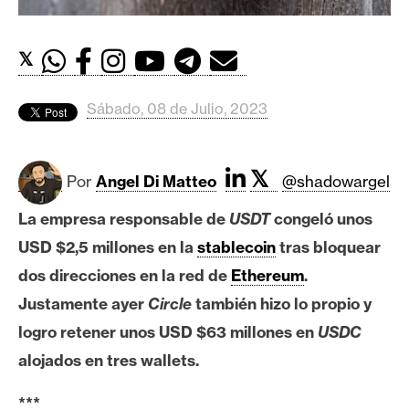
c
a
d
𝕏
o
s
Sábado, 08 de Julio, 2023
B
𝕏
i
Por
Angel Di Matteo
@shadowargel
t
La empresa responsable de
USDT
congeló unos
c
o
USD $2,5 millones en la
stablecoin
tras bloquear
i
dos direcciones en la red de
Ethereum
.
n
Justamente ayer
Circle
también hizo lo propio y
logro retener unos USD $63 millones en
USDC
E
alojados en tres wallets.
t
h
***