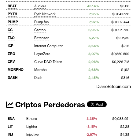
BEAT
Audiera
45,14%
$3,06
PYTH
Pyth Network
7,95%
$0,041 558
PUMP
Pump.fun
7,92%
$0,002 474
CC
Canton
6,95%
$0,095 736
TAO
Bittensor
5,27%
$205,39
ICP
Internet Computer
3,64%
$2,16
ZRO
LayerZero
3,07%
$0,850 599
CRV
Curve DAO Token
2,96%
$0,226 718
MORPHO
Morpho
2,68%
$1,92
DASH
Dash
2,45%
$31,6
DiarioBitcoin.com
Criptos Perdedoras
ENA
Ethena
-3,35%
$0,088 551
LIT
Lighter
-3,15%
$2,28
INJ
Injective
-2,97%
$4,38