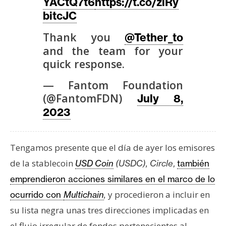
T
YACtQ7t6
https://t.co/zlRy
e
bitcJC
m
Thank you
@Tether_to
a
and the team for your
s
quick response.
— Fantom Foundation
R
(@FantomFDN)
July 8,
e
c
2023
u
r
Tengamos presente que el día de ayer los emisores
s
o
de la stablecoin
,
USD Coin
(USDC), Circle
también
s
emprendieron acciones similares en el marco de lo
y procedieron a incluir en
ocurrido con
Multichain
,
C
su lista negra unas tres direcciones implicadas en
o
el flujo irregular de fondos pertenecientes al