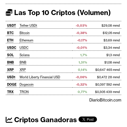
Las Top 10 Criptos (Volumen)
USDT
Tether USDt
-0,03%
$29,08 mmd
BTC
Bitcoin
-0,38%
$12,05 mmd
ETH
Ethereum
-0,17%
$3,69 mmd
USDC
USDC
-0,01%
$3,34 mmd
SOL
Solana
1,7%
$1,3 mmd
BNB
BNB
1,31%
$1,08 mmd
XRP
XRP
0,14%
$0,647 465 mmd
USD1
World Liberty Financial USD
-0,06%
$0,472 28 mmd
DOGE
Dogecoin
-0,32%
$0,397 592 mmd
TRX
TRON
0,77%
$0,305 439 mmd
DiarioBitcoin.com
Criptos Ganadoras