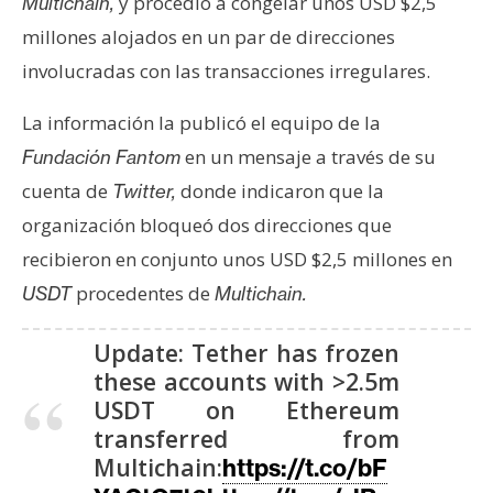
y procedió a congelar unos USD $2,5
Multichain,
s
millones alojados en un par de direcciones
involucradas con las transacciones irregulares.
N
o
La información la publicó el equipo de la
t
en un mensaje a través de su
Fundación Fantom
a
cuenta de
donde indicaron que la
Twitter,
s
d
organización bloqueó dos direcciones que
e
recibieron en conjunto unos USD $2,5 millones en
P
procedentes de
USDT
Multichain.
r
e
Update: Tether has frozen
n
these accounts with >2.5m
s
USDT on Ethereum
a
transferred from
Multichain:
https://t.co/bF