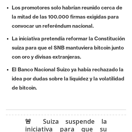
e
Los promotores solo habrían reunido cerca de
r
la mitad de las 100.000 firmas exigidas para
e
convocar un referéndum nacional.
u
m
La iniciativa pretendía reformar la Constitución
suiza para que el SNB mantuviera bitcoin junto
I
con oro y divisas extranjeras.
A
El Banco Nacional Suizo ya había rechazado la
idea por dudas sobre la liquidez y la volatilidad
A
de bitcoin.
n
á
l
i
s
🚨 Suiza suspende la
i
iniciativa para que su