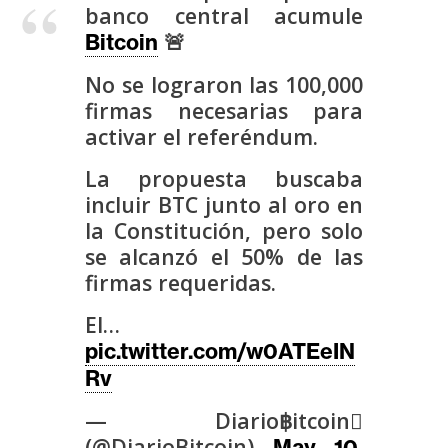
s
banco central acumule
🚨
Bitcoin
N
No se lograron las 100,000
o
firmas necesarias para
t
activar el referéndum.
a
La propuesta buscaba
s
incluir BTC junto al oro en
d
la Constitución, pero solo
e
P
se alcanzó el 50% de las
r
firmas requeridas.
e
El…
n
pic.twitter.com/w0ATEeIN
s
Rv
a
— Diario฿itcoin
(@DiarioBitcoin)
May 10,