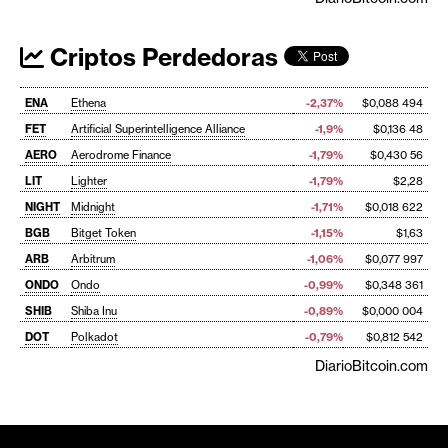
Criptos Perdedoras
ENA
Ethena
-2,37%
$0,088 494
FET
Artificial Superintelligence Alliance
-1,9%
$0,136 48
AERO
Aerodrome Finance
-1,79%
$0,430 56
LIT
Lighter
-1,79%
$2,28
NIGHT
Midnight
-1,71%
$0,018 622
BGB
Bitget Token
-1,15%
$1,63
ARB
Arbitrum
-1,06%
$0,077 997
ONDO
Ondo
-0,99%
$0,348 361
SHIB
Shiba Inu
-0,89%
$0,000 004
DOT
Polkadot
-0,79%
$0,812 542
DiarioBitcoin.com