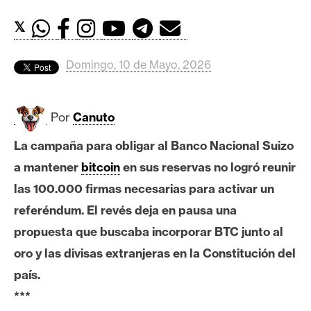
c
a
𝕏
d
o
Domingo, 10 de Mayo, 2026
s
Por
Canuto
B
i
La campaña para obligar al Banco Nacional Suizo
t
a mantener
bitcoin
en sus reservas no logró reunir
c
o
las 100.000 firmas necesarias para activar un
i
referéndum. El revés deja en pausa una
n
propuesta que buscaba incorporar BTC junto al
oro y las divisas extranjeras en la Constitución del
E
país.
t
***
h