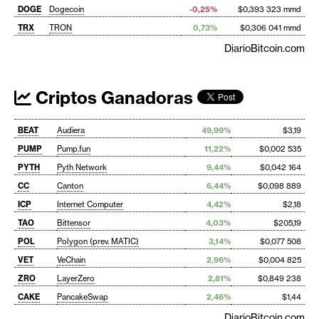
DOGE
Dogecoin
-0,25%
$0,393 323 mmd
TRX
TRON
0,73%
$0,306 041 mmd
DiarioBitcoin.com
Criptos Ganadoras
BEAT
Audiera
49,99%
$3,19
PUMP
Pump.fun
11,22%
$0,002 535
PYTH
Pyth Network
9,44%
$0,042 164
CC
Canton
6,44%
$0,098 889
ICP
Internet Computer
4,42%
$2,18
TAO
Bittensor
4,03%
$205,19
POL
Polygon (prev. MATIC)
3,14%
$0,077 508
VET
VeChain
2,96%
$0,004 825
ZRO
LayerZero
2,81%
$0,849 238
CAKE
PancakeSwap
2,46%
$1,44
DiarioBitcoin.com