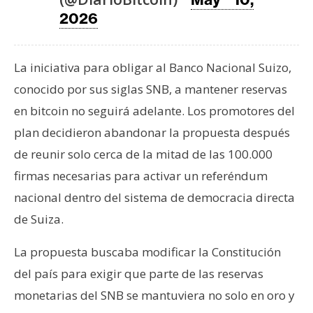
T
2026
e
m
a
La iniciativa para obligar al Banco Nacional Suizo,
s
conocido por sus siglas SNB, a mantener reservas
en bitcoin no seguirá adelante. Los promotores del
R
plan decidieron abandonar la propuesta después
e
c
de reunir solo cerca de la mitad de las 100.000
u
firmas necesarias para activar un referéndum
r
nacional dentro del sistema de democracia directa
s
de Suiza.
o
s
La propuesta buscaba modificar la Constitución
del país para exigir que parte de las reservas
C
monetarias del SNB se mantuviera no solo en oro y
o