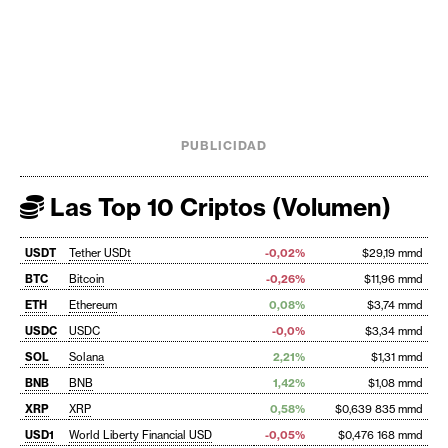
PUBLICIDAD
Las Top 10 Criptos (Volumen)
USDT
Tether USDt
-0,02%
$29,19 mmd
BTC
Bitcoin
-0,26%
$11,96 mmd
ETH
Ethereum
0,08%
$3,74 mmd
USDC
USDC
-0,0%
$3,34 mmd
SOL
Solana
2,21%
$1,31 mmd
BNB
BNB
1,42%
$1,08 mmd
XRP
XRP
0,58%
$0,639 835 mmd
USD1
World Liberty Financial USD
-0,05%
$0,476 168 mmd