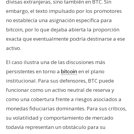
divisas extranjeras, sino también en BTC. Sin
n
embargo, el texto impulsado por los promotores
t
a
no establecía una asignación específica para
c
bitcoin, por lo que dejaba abierta la proporción
t
exacta que eventualmente podría destinarse a ese
o
activo.
y
P
El caso ilustra una de las discusiones más
u
persistentes en torno a
en el plano
bitcoin
b
l
institucional. Para sus defensores, BTC puede
i
funcionar como un activo neutral de reserva y
c
como una cobertura frente a riesgos asociados a
i
monedas fiduciarias dominantes. Para sus críticos,
d
a
su volatilidad y comportamiento de mercado
d
todavía representan un obstáculo para su