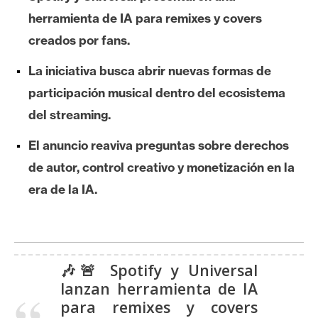
e
herramienta de IA para remixes y covers
r
creados por fans.
e
u
La iniciativa busca abrir nuevas formas de
m
participación musical dentro del ecosistema
del streaming.
I
El anuncio reaviva preguntas sobre derechos
A
de autor, control creativo y monetización en la
era de la IA.
A
n
á
l
🎶🚨 Spotify y Universal
i
lanzan herramienta de IA
s
para remixes y covers
i