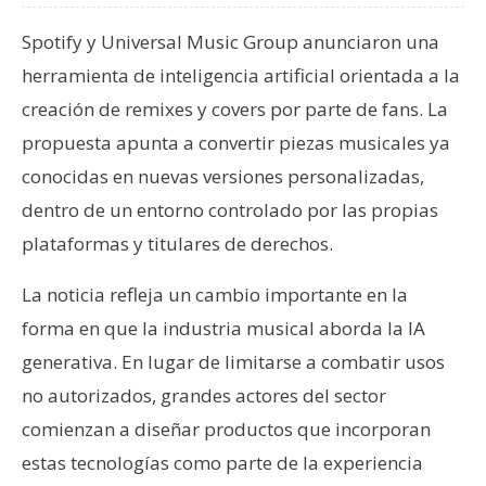
T
e
Spotify y Universal Music Group anunciaron una
m
herramienta de inteligencia artificial orientada a la
a
s
creación de remixes y covers por parte de fans. La
propuesta apunta a convertir piezas musicales ya
conocidas en nuevas versiones personalizadas,
R
dentro de un entorno controlado por las propias
e
c
plataformas y titulares de derechos.
u
r
La noticia refleja un cambio importante en la
s
forma en que la industria musical aborda la IA
o
generativa. En lugar de limitarse a combatir usos
s
no autorizados, grandes actores del sector
comienzan a diseñar productos que incorporan
C
estas tecnologías como parte de la experiencia
o