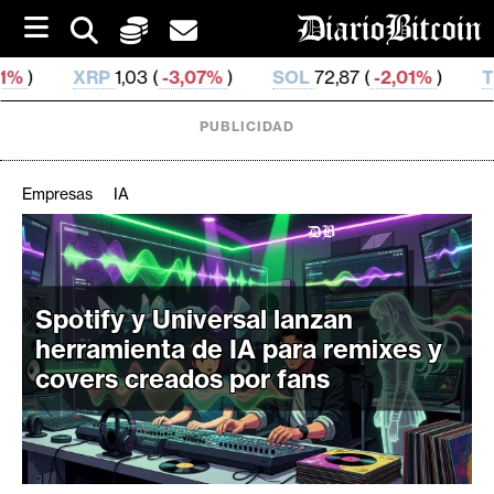
S
k
i
 (
-3,07%
)
SOL
72,87 (
-2,01%
)
TRX
0,326 859 (
-0
p
t
o
PUBLICIDAD
c
o
n
Empresas
IA
t
e
C
n
r
t
i
Spotify y Universal lanzan
p
herramienta de IA para remixes y
t
covers creados por fans
o
M
e
r