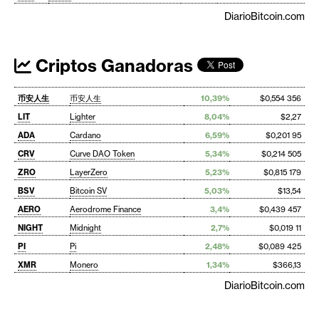
DiarioBitcoin.com
Criptos Ganadoras
币安人生
币安人生
10,39%
$0,554 356
LIT
Lighter
8,04%
$2,27
ADA
Cardano
6,59%
$0,201 95
CRV
Curve DAO Token
5,34%
$0,214 505
ZRO
LayerZero
5,23%
$0,815 179
BSV
Bitcoin SV
5,03%
$13,54
AERO
Aerodrome Finance
3,4%
$0,439 457
NIGHT
Midnight
2,7%
$0,019 11
PI
Pi
2,48%
$0,089 425
XMR
Monero
1,34%
$366,13
DiarioBitcoin.com