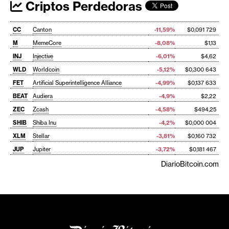
Criptos Perdedoras
CC
Canton
-11,59%
$0,091 729
M
MemeCore
-8,08%
$1,13
INJ
Injective
-6,01%
$4,62
WLD
Worldcoin
-5,12%
$0,300 643
FET
Artificial Superintelligence Alliance
-4,99%
$0,137 633
BEAT
Audiera
-4,9%
$2,22
ZEC
Zcash
-4,58%
$494,25
SHIB
Shiba Inu
-4,2%
$0,000 004
XLM
Stellar
-3,81%
$0,160 732
JUP
Jupiter
-3,72%
$0,181 467
DiarioBitcoin.com