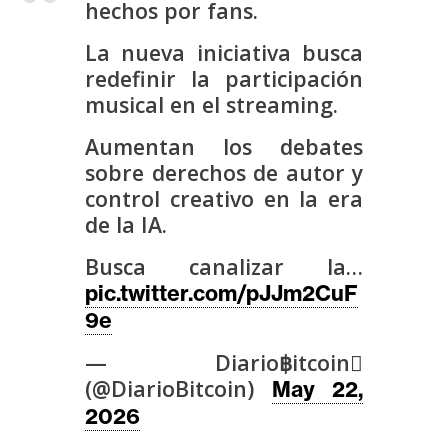
hechos por fans.
s
La nueva iniciativa busca
redefinir la participación
N
musical en el streaming.
o
t
Aumentan los debates
a
sobre derechos de autor y
s
control creativo en la era
d
de la IA.
e
P
Busca canalizar la…
r
pic.twitter.com/pJJm2CuF
e
9e
n
s
— Diario฿itcoin
a
(@DiarioBitcoin)
May 22,
2026