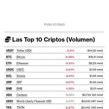
PUBLICIDAD
Las Top 10 Criptos (Volumen)
USDT
Tether USDt
-0,0%
$44,52 mmd
BTC
Bitcoin
-0,56%
$19,41 mmd
ETH
Ethereum
-0,51%
$8,29 mmd
USDC
USDC
-0,01%
$7,49 mmd
SOL
Solana
-2,01%
$1,48 mmd
XRP
XRP
-3,07%
$1,46 mmd
BNB
BNB
-1,33%
$1,01 mmd
ADA
Cardano
6,59%
$0,733 102 mmd
USD1
World Liberty Financial USD
0,01%
$0,643 087 mmd
TRX
TRON
-0,27%
$0,442 349 mmd