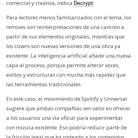
comercial y creativa, indica
.
Decrypt
n
t
Para lectores menos familiarizados con el tema, los
a
remixes son reinterpretaciones de una canción a
c
t
partir de sus elementos originales, mientras que
o
los covers son nuevas versiones de una obra ya
y
existente. La inteligencia artificial añade una nueva
P
capa al proceso, porque permite alterar voces,
u
b
estilos y estructuras con mucha más rapidez que
l
las herramientas tradicionales.
i
c
En este caso, el movimiento de Spotify y Universal
i
sugiere que ambas compañías ven valor en ofrecer
d
a los usuarios una vía oficial para experimentar
a
con música existente. Eso podría reducir parte de
d
la fricción legal que ha rodeado a los contenidos