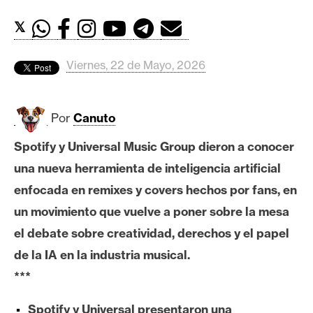
c
a
𝕏
d
o
Viernes, 22 de Mayo, 2026
s
Por
Canuto
B
i
Spotify y Universal Music Group dieron a conocer
t
una nueva herramienta de inteligencia artificial
c
o
enfocada en remixes y covers hechos por fans, en
i
un movimiento que vuelve a poner sobre la mesa
n
el debate sobre creatividad, derechos y el papel
de la IA en la industria musical.
E
***
t
h
Spotify y Universal presentaron una