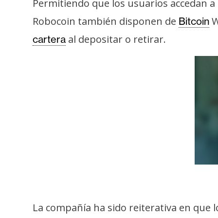
Permitiendo que los usuarios accedan a 
i
s
Robocoin también disponen de
W
Bitcoin
i
al depositar o retirar.
cartera
s
N
o
t
a
s
d
e
P
r
e
La compañía ha sido reiterativa en que l
n