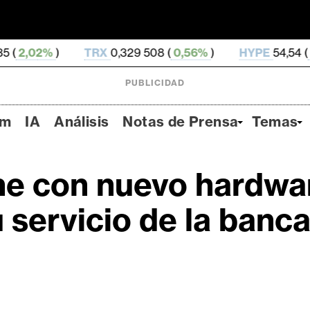
TRX
0,329 508 (
0,56%
)
HYPE
54,54 (
-0,23%
)
PUBLICIDAD
um
IA
Análisis
Notas de Prensa
Temas
ne con nuevo hardwa
 servicio de la banca