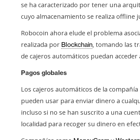
s
se ha caracterizado por tener una arquit
a
cuyo almacenamiento se realiza offline j
Robocoin ahora elude el problema asociad
T
e
realizada por
, tomando las t
Blockchain
m
de cajeros automáticos puedan acceder a 
a
s
Pagos globales
Los cajeros automáticos de la compañía
R
e
pueden usar para enviar dinero a cualqu
c
incluso si no se han suscrito a una cuen
u
localidad para recoger su dinero en efect
r
s