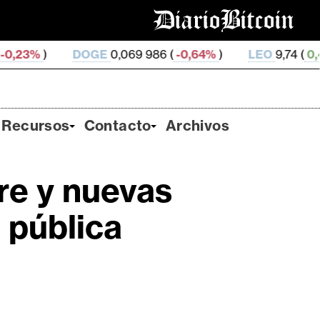
DOGE
0,069 986 (
-0,64%
)
LEO
9,74 (
0,44%
)
ZEC
Recursos
Contacto
Archivos
re y nuevas
 pública