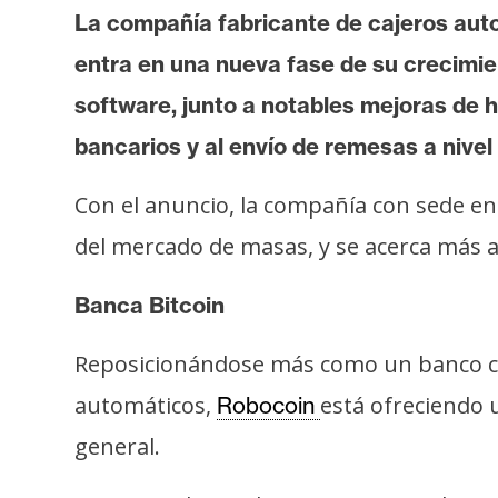
t
La compañía fabricante de cajeros au
h
entra en una nueva fase de su crecimie
e
software, junto a notables mejoras de 
r
e
bancarios y al envío de remesas a nivel
u
m
Con el anuncio, la compañía con sede en
del mercado de masas, y se acerca más a s
I
Banca Bitcoin
A
Reposicionándose más como un banco co
A
automáticos,
está ofreciendo 
Robocoin
n
general.
á
l