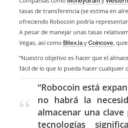
Compañías como
y
MoneyGram
Western
o
s
tasas de transferencia (se estima en alre
ofreciendo Robocoin podría representar 
C
A pesar de manejar unas tasas relativam
o
Vegas, así como
y
, qui
Bitex.la
Coincove
n
t
“Nuestro objetivo es hacer que el alma
a
fácil de lo que lo pueda hacer cualquier
c
t
o
“Robocoin está expa
y
no habrá la necesid
P
u
almacenar una clave p
b
tecnologías signifi
l