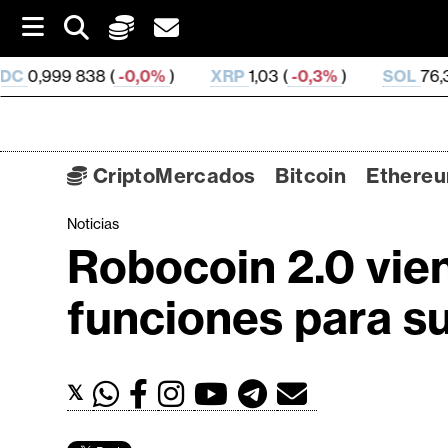
S
k
i
-0,0%
)
XRP
1,03 (
-0,3%
)
SOL
76,35 (
2,02%
)
p
t
o
c
o
CriptoMercados
Bitcoin
Ethere
n
t
Noticias
C
e
Robocoin 2.0 vie
n
r
t
i
funciones para su
p
t
o
𝕏
M
e