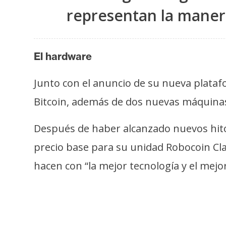
i
representan la manera
c
i
d
El hardware
a
d
Junto con el anuncio de su nueva plata
Bitcoin, además de dos nuevas máquinas c
Después de haber alcanzado nuevos hito
precio base para su unidad Robocoin Cla
hacen con “la mejor tecnología y el mej