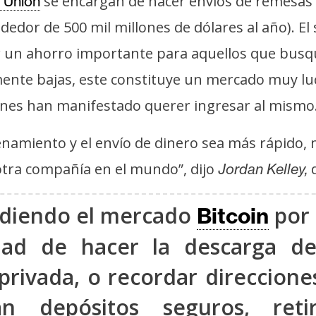
se encargan de hacer envíos de remesas 
 Union
dedor de 500 mil millones de dólares al año). El 
un ahorro importante para aquellos que busque
ente bajas, este constituye un mercado muy luc
enes han manifestado querer ingresar al mismo
cenamiento y el envío de dinero sea más rápido
 otra compañía en el mundo”, dijo
d
Jordan Kelley,
ndiendo el mercado
por 
Bitcoin
ad de hacer la descarga de
rivada, o recordar direccione
can depósitos seguros, ret