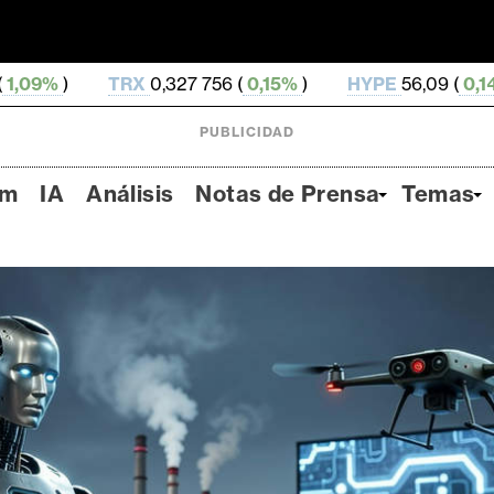
X
0,327 756 (
0,15%
)
HYPE
56,09 (
0,14%
)
DOGE
0
PUBLICIDAD
um
IA
Análisis
Notas de Prensa
Temas