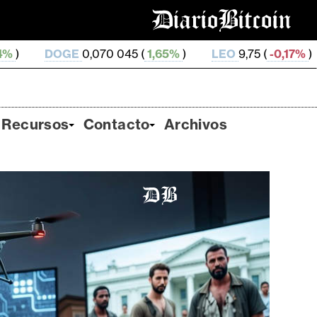
,070 045 (
1,65%
)
LEO
9,75 (
-0,17%
)
ZEC
509,66 (
Recursos
Contacto
Archivos