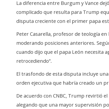
i
La diferencia entre Burgum y Vance dejó 
c
complicado que resulta para Trump equil
i
disputa creciente con el primer papa e
d
a
Peter Casarella, profesor de teología en 
d
moderando posiciones anteriores. Según 
cuando dijo que el papa León necesita a
retrocediendo”.
El trasfondo de esta disputa incluye un
orden ejecutiva que habría creado un pro
De acuerdo con CNBC, Trump revirtió el r
alegando que una mayor supervisión pod