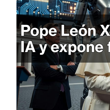
r
c
a
d
Pope León X
o
s
IA y expone 
B
i
t
c
o
i
n
E