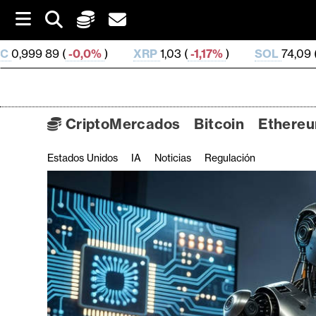
S
k
i
0%
)
XRP
1,03 (
-1,17%
)
SOL
74,09 (
1,09%
)
TR
p
t
o
c
o
CriptoMercados
Bitcoin
Ethere
n
t
Estados Unidos
IA
Noticias
Regulación
C
e
n
r
t
i
p
t
o
M
e