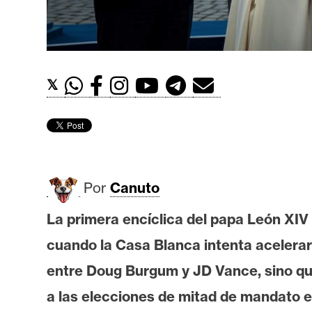
t
h
e
r
𝕏
e
u
m
I
Por
Canuto
A
La primera encíclica del papa León XIV 
cuando la Casa Blanca intenta acelerar 
A
n
entre Doug Burgum y JD Vance, sino qu
á
a las elecciones de mitad de mandato 
l