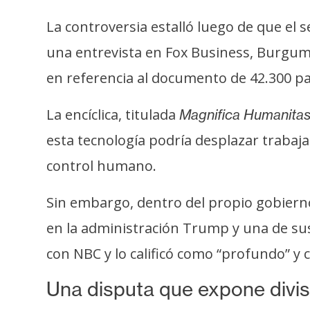
o
s
La controversia estalló luego de que el 
una entrevista en Fox Business, Burgum d
C
en referencia al documento de 42.300 p
o
n
La encíclica, titulada
Magnifica Humanita
t
esta tecnología podría desplazar trabaja
a
control humano.
c
t
Sin embargo, dentro del propio gobierno 
o
y
en la administración Trump y una de sus
P
con NBC y lo calificó como “profundo” y co
u
b
Una disputa que expone divis
l