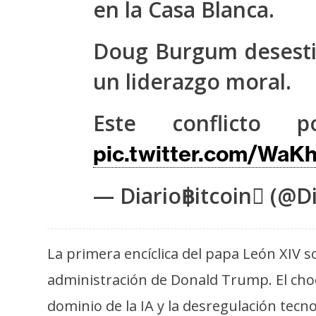
en la Casa Blanca.
s
a
Doug Burgum desestim
un liderazgo moral.
T
e
m
Este conflicto p
a
pic.twitter.com/Wa
s
— Diario฿itcoin (@Di
R
e
c
La primera encíclica del papa León XIV so
u
administración de Donald Trump. El cho
r
s
dominio de la IA y la desregulación te