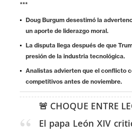
i
***
s
i
Doug Burgum desestimó la advertenci
s
un aporte de liderazgo moral.
La disputa llega después de que Trump
N
presión de la industria tecnológica.
o
t
Analistas advierten que el conflicto c
a
s
competitivos antes de noviembre.
d
e
🚨 CHOQUE ENTRE LE
P
r
e
El papa León XIV crit
n