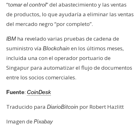
T
“t
” del abastecimiento y las ventas
omar el control
e
de productos, lo que ayudaría a eliminar las ventas
m
a
del mercado negro “por completo”.
s
ha revelado varias pruebas de cadena de
IBM
suministro vía
en los últimos meses,
Blockchain
R
incluida una con el operador portuario de
e
Singapur para automatizar el flujo de documentos
c
u
entre los socios comerciales.
r
s
:
Fuente
CoinDesk
o
Traducido para
por Robert Hazlitt
DiarioBitcoin
s
Imagen de
Pixabay
C
o