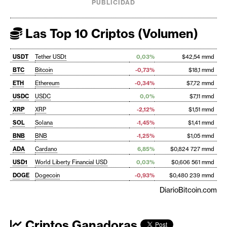
PUBLICIDAD
Las Top 10 Criptos (Volumen)
USDT
Tether USDt
0,03%
$42,54 mmd
BTC
Bitcoin
-0,73%
$18,1 mmd
ETH
Ethereum
-0,34%
$7,72 mmd
USDC
USDC
0,0%
$7,11 mmd
XRP
XRP
-2,12%
$1,51 mmd
SOL
Solana
-1,45%
$1,41 mmd
BNB
BNB
-1,25%
$1,05 mmd
ADA
Cardano
6,85%
$0,824 727 mmd
USD1
World Liberty Financial USD
0,03%
$0,606 561 mmd
DOGE
Dogecoin
-0,93%
$0,480 239 mmd
DiarioBitcoin.com
Criptos Ganadoras