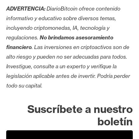
n
ADVERTENCIA:
DiarioBitcoin ofrece contenido
t
informativo y educativo sobre diversos temas,
a
incluyendo criptomonedas, IA, tecnología y
c
t
regulaciones.
No brindamos asesoramiento
o
financiero
. Las inversiones en criptoactivos son de
y
alto riesgo y pueden no ser adecuadas para todos.
P
Investigue, consulte a un experto y verifique la
u
b
legislación aplicable antes de invertir. Podría perder
l
todo su capital.
i
c
i
Suscríbete a nuestro
d
boletín
a
d