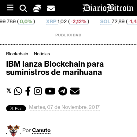
S
k
i
,0%
)
XRP
1,02 (
-2,12%
)
SOL
72,89 (
-1,45%
)
p
t
o
PUBLICIDAD
c
o
n
Blockchain
Noticias
t
IBM lanza Blockchain para
e
C
suministros de marihuana
n
r
t
i
𝕏
p
t
o
Martes, 07 de Noviembre, 2017
M
e
r
Por
Canuto