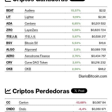
BEAT
Audiera
15,57%
$2,12
LIT
Lighter
9,19%
$2,36
ADA
Cardano
6,85%
$0,201 532
ZRO
LayerZero
5,68%
$0,820 724
币安人生
币安人生
5,67%
$0,538 217
BSV
Bitcoin SV
5,53%
$13,6
ALGO
Algorand
2,8%
$0,089 705
AERO
Aerodrome Finance
2,76%
$0,434 757
CRV
Curve DAO Token
2,61%
$0,216 232
OKB
OKB
2,56%
$88,2
DiarioBitcoin.com
Criptos Perdedoras
CC
Canton
-13,68%
$0,087 84
ONDO
Ondo
-6,4%
$0,350 971