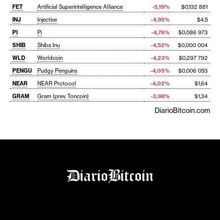
FET
Artificial Superintelligence Alliance
-5,19%
$0,132 881
INJ
Injective
-4,95%
$4,5
PI
Pi
-4,76%
$0,086 973
SHIB
Shiba Inu
-4,52%
$0,000 004
WLD
Worldcoin
-4,23%
$0,297 792
PENGU
Pudgy Penguins
-4,05%
$0,006 053
NEAR
NEAR Protocol
-4,02%
$1,64
GRAM
Gram (prev. Toncoin)
-3,98%
$1,34
DiarioBitcoin.com