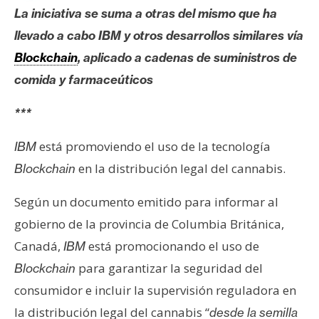
c
La iniciativa se suma a otras del mismo que ha
a
llevado a cabo IBM y otros desarrollos similares vía
d
o
Blockchain
, aplicado a cadenas de suministros de
s
comida y farmaceúticos
***
B
i
está promoviendo el uso de la tecnología
IBM
t
en la distribución legal del cannabis.
Blockchain
c
o
Según un documento emitido para informar al
i
gobierno de la provincia de Columbia Británica,
n
Canadá,
está promocionando el uso de
IBM
para garantizar la seguridad del
Blockchain
E
consumidor e incluir la supervisión reguladora en
t
la distribución legal del cannabis “
desde la semilla
h