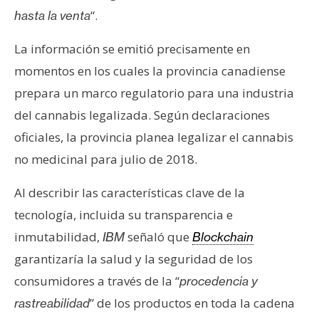
e
“.
hasta la venta
r
e
La información se emitió precisamente en
u
momentos en los cuales la provincia canadiense
m
prepara un marco regulatorio para una industria
del cannabis legalizada. Según declaraciones
I
oficiales, la provincia planea legalizar el cannabis
A
no medicinal para julio de 2018.
Al describir las características clave de la
A
tecnología, incluida su transparencia e
n
á
inmutabilidad,
señaló que
IBM
Blockchain
l
garantizaría la salud y la seguridad de los
i
consumidores a través de la “
procedencia y
s
” de los productos en toda la cadena
rastreabilidad
i