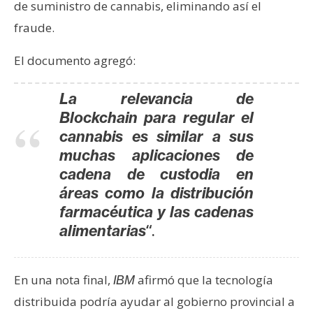
de suministro de cannabis, eliminando así el
s
fraude.
N
El documento agregó:
o
t
La relevancia de
a
Blockchain para regular el
s
cannabis es similar a sus
d
muchas aplicaciones de
e
cadena de custodia en
P
áreas como la distribución
r
farmacéutica y las cadenas
e
“.
n
alimentarias
s
a
En una nota final,
afirmó que la tecnología
IBM
distribuida podría ayudar al gobierno provincial a