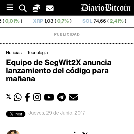
S
k
i
XRP
1,03 (
0,7%
)
SOL
74,66 (
2,41%
)
TRX
0,327 21
p
t
o
PUBLICIDAD
c
o
n
Noticias
Tecnología
t
Equipo de SegWit2X anuncia
e
C
lanzamiento del código para
n
r
t
mañana
i
p
𝕏
t
o
M
Jueves, 29 de Junio, 2017
e
r