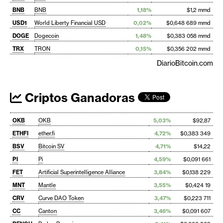
BNB
BNB
1,18%
$1,2 mmd
USD1
World Liberty Financial USD
0,02%
$0,648 689 mmd
DOGE
Dogecoin
1,48%
$0,383 058 mmd
TRX
TRON
0,15%
$0,356 202 mmd
DiarioBitcoin.com
Criptos Ganadoras
OKB
OKB
5,03%
$92,87
ETHFI
ether.fi
4,72%
$0,383 349
BSV
Bitcoin SV
4,71%
$14,22
PI
Pi
4,59%
$0,091 661
FET
Artificial Superintelligence Alliance
3,84%
$0,138 229
MNT
Mantle
3,55%
$0,424 19
CRV
Curve DAO Token
3,47%
$0,223 711
CC
Canton
3,46%
$0,091 607