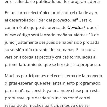
en el calendario publicado por los programadores.
e
r
En un correo electrónico publicado el día de ayer,
e
el desarrollador líder del proyecto, Jeff Garzik,
u
confirmó al equipo de prensa de
que el
CoinDesk
m
nuevo código será lanzado mañana viernes 30 de
junio, justamente después de haber sido probada
I
su versión alfa durante dos semanas. Esta nueva
A
versión aborda aspectos y críticas formuladas al
primer lanzamiento que se hizo de esta propuesta.
A
n
Muchos participantes del ecosistema de la moneda
á
digital esperan que este lanzamiento programado
l
para mañana constituya una nueva fase para esta
i
s
propuesta, que desde sus inicios contó con el
i
respaldo de muchos participantes ya que se