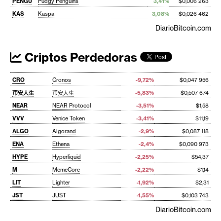
PENGU
Pudgy Penguins
3,41%
$0,006 263
KAS
Kaspa
3,08%
$0,026 462
DiarioBitcoin.com
Criptos Perdedoras
CRO
Cronos
-9,72%
$0,047 956
币安人生
币安人生
-5,83%
$0,507 674
NEAR
NEAR Protocol
-3,51%
$1,58
VVV
Venice Token
-3,41%
$11,19
ALGO
Algorand
-2,9%
$0,087 118
ENA
Ethena
-2,4%
$0,090 973
HYPE
Hyperliquid
-2,25%
$54,37
M
MemeCore
-2,22%
$1,14
LIT
Lighter
-1,92%
$2,31
JST
JUST
-1,55%
$0,103 743
DiarioBitcoin.com