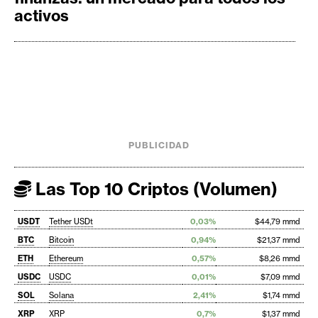
activos
PUBLICIDAD
Las Top 10 Criptos (Volumen)
USDT
Tether USDt
0,03%
$44,79 mmd
BTC
Bitcoin
0,94%
$21,37 mmd
ETH
Ethereum
0,57%
$8,26 mmd
USDC
USDC
0,01%
$7,09 mmd
SOL
Solana
2,41%
$1,74 mmd
XRP
XRP
0,7%
$1,37 mmd