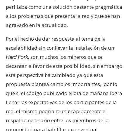
s
perfilaba como una solución bastante pragmática
a los problemas que presenta la red y que se han
N
agravado en la actualidad.
o
t
Por el hecho de dar respuesta al tema de la
a
escalabilidad sin conllevar la instalación de un
s
son muchos los mineros que se
Hard Fork,
d
decantan a favor de esta posibilidad, sin embargo
e
P
esta perspectiva ha cambiado ya que esta
r
propuesta plantea cambios importantes, por lo
e
que si el código publicado el día de mañana logra
n
llenar las expectativas de los participantes de la
s
a
red, el mismo podría reunir rápidamente el
respaldo necesario entre los miembros de la
comunidad para habilitar una eventual