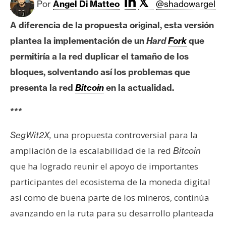
𝕏
c
Por
Angel Di Matteo
@shadowargel
a
A diferencia de la propuesta original, esta versión
d
o
plantea la implementación de un
Hard
Fork
que
s
permitiría a la red duplicar el tamaño de los
bloques, solventando así los problemas que
B
presenta la red
Bitcoin
en la actualidad.
i
***
t
c
una propuesta controversial para la
SegWit2X,
o
i
ampliación de la escalabilidad de la red
Bitcoin
n
que ha logrado reunir el apoyo de importantes
participantes del ecosistema de la moneda digital
E
así como de buena parte de los mineros, continúa
t
avanzando en la ruta para su desarrollo planteada
h