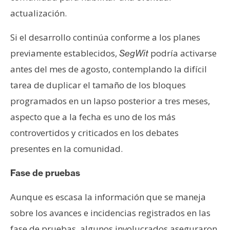
T
e
actualización.
m
Si el desarrollo continúa conforme a los planes
a
s
previamente establecidos,
podría activarse
SegWit
antes del mes de agosto, contemplando la difícil
tarea de duplicar el tamaño de los bloques
R
e
programados en un lapso posterior a tres meses,
c
aspecto que a la fecha es uno de los más
u
controvertidos y criticados en los debates
r
presentes en la comunidad.
s
o
Fase de pruebas
s
Aunque es escasa la información que se maneja
C
sobre los avances e incidencias registrados en las
o
fase de pruebas, algunos involucrados aseguraron