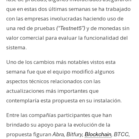
n
que en estas dos últimas semanas se ha trabajado
t
con las empresas involucradas haciendo uso de
a
una red de pruebas
y de monedas sin
c
(“Testnet5”)
t
valor comercial para evaluar la funcionalidad del
o
sistema.
y
P
Uno de los cambios más notables vistos esta
u
semana fue que el equipo modificó algunos
b
aspectos técnicos relacionados con las
l
i
actualizaciones más importantes que
c
contemplaría esta propuesta en su instalación.
i
d
Entre las compañías participantes que han
a
brindado su apoyo para la evolución de la
d
propuesta figuran
Abra, Bitfury,
Blockchain
, BTCC,