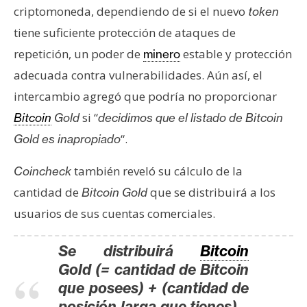
n
criptomoneda, dependiendo de si el nuevo
token
t
tiene suficiente protección de ataques de
a
repetición, un poder de
estable y protección
minero
c
adecuada contra vulnerabilidades. Aún así, el
t
intercambio agregó que podría no proporcionar
o
y
si “
Bitcoin
Gold
decidimos que el listado de Bitcoin
P
“.
Gold es inapropiado
u
b
también reveló su cálculo de la
Coincheck
l
cantidad de
que se distribuirá a los
Bitcoin Gold
i
usuarios de sus cuentas comerciales.
c
i
Se distribuirá
Bitcoin
d
a
Gold (= cantidad de Bitcoin
d
que posees) + (cantidad de
posición larga que tienes) –