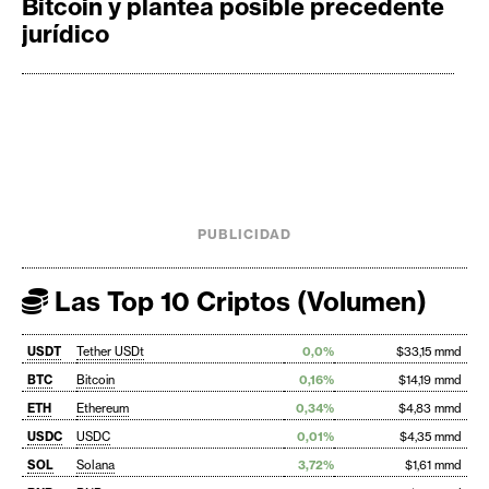
Bitcoin y plantea posible precedente
jurídico
PUBLICIDAD
Las Top 10 Criptos (Volumen)
USDT
Tether USDt
0,0%
$33,15 mmd
BTC
Bitcoin
0,16%
$14,19 mmd
ETH
Ethereum
0,34%
$4,83 mmd
USDC
USDC
0,01%
$4,35 mmd
SOL
Solana
3,72%
$1,61 mmd