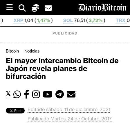
S
k
i
1,04 (
1,47%
)
SOL
76,51 (
3,72%
)
TRX
0,328 596 (
0
p
t
o
PUBLICIDAD
c
o
n
Bitcoin
Noticias
t
El mayor intercambio Bitcoin de
e
C
Japón revela planes de
n
r
t
bifurcación
i
p
𝕏
t
o
M
Editado sábado, 11 de diciembre, 2021
e
Publicado Martes, 24 de Octubre, 2017
r