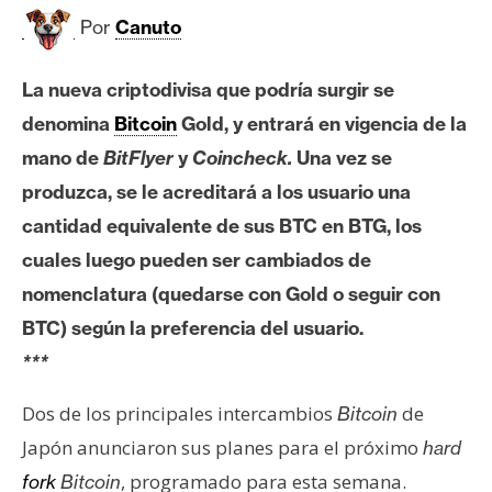
c
Por
Canuto
a
d
o
La nueva criptodivisa que podría surgir se
s
denomina
Bitcoin
Gold, y entrará en vigencia de la
mano de
BitFlyer
y
Coincheck.
Una vez se
B
produzca, se le acreditará a los usuario una
i
cantidad equivalente de sus BTC en BTG, los
t
cuales luego pueden ser cambiados de
c
nomenclatura (quedarse con Gold o seguir con
o
i
BTC) según la preferencia del usuario.
n
***
Dos de los principales intercambios
de
Bitcoin
E
Japón anunciaron sus planes para el próximo
hard
t
, programado para esta semana.
fork
Bitcoin
h