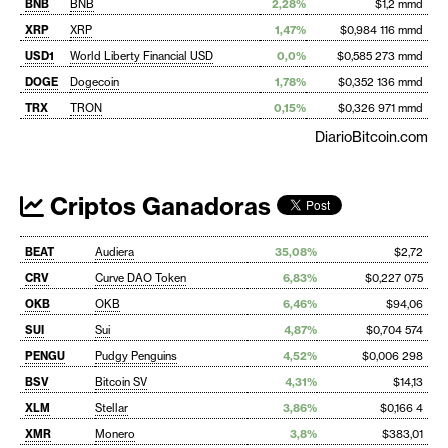
BNB
BNB
2,28%
$1,2 mmd
XRP
XRP
1,47%
$0,984 116 mmd
USD1
World Liberty Financial USD
0,0%
$0,585 273 mmd
DOGE
Dogecoin
1,78%
$0,352 136 mmd
TRX
TRON
0,15%
$0,326 971 mmd
DiarioBitcoin.com
Criptos Ganadoras
BEAT
Audiera
35,08%
$2,72
CRV
Curve DAO Token
6,83%
$0,227 075
OKB
OKB
6,46%
$94,06
SUI
Sui
4,87%
$0,704 574
PENGU
Pudgy Penguins
4,52%
$0,006 298
BSV
Bitcoin SV
4,31%
$14,13
XLM
Stellar
3,86%
$0,166 4
XMR
Monero
3,8%
$383,01