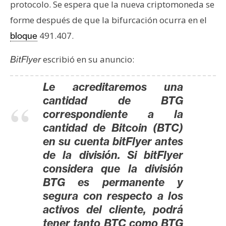
protocolo. Se espera que la nueva criptomoneda se
s
forme después de que la bifurcación ocurra en el
491.407.
bloque
N
o
escribió en su anuncio:
BitFlyer
t
a
Le acreditaremos una
s
cantidad de BTG
d
correspondiente a la
e
cantidad de Bitcoin (BTC)
P
r
en su cuenta bitFlyer antes
e
de la división. Si bitFlyer
n
considera que la división
s
BTG es permanente y
a
segura con respecto a los
activos del cliente, podrá
tener tanto BTC como BTG