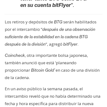
T
“.
en su cuenta bitFlyer
e
m
a
Los retiros y depósitos de
serán habilitados
BTG
s
por el intercambio “
después de una observación
suficiente de la estabilidad en la cadena BTG
R
“, agregó
.
después de la división
bitFlyer
e
c
, otra importante bolsa japonesa,
Coincheck
u
también anunció que está ‘planeando
r
proporcionar
en caso de una división
s
Bitcoin Gold’
o
de la cadena.
s
En un aviso público la semana pasada, el
intercambio reveló que no había determinado una
C
fecha y hora específica para distribuir la nueva
o