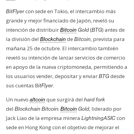
e
con sede en Tokio, el intercambio más
BitFlyer
r
e
grande y mejor financiado de Japón, reveló su
u
intención de distribuir
(
) antes de
Bitcoin
Gold
BTG
m
la división del
de
, prevista para
Blockchain
Bitcoin
mañana 25 de octubre. El intercambio también
I
reveló su intención de lanzar servicios de comercio
A
en apoyo de la nueva criptomoneda, permitiendo a
los usuarios vender, depositar y enviar
desde
BTG
A
sus cuentas B
.
itFlyer
n
á
Un nuevo
que surgirá del
altcoin
hard fork
l
del
, liderado por
Blockchain Bitcoin:
Bitcoin
Gold
i
Jack Liao de la empresa minera
con
LightningASIC
s
sede en Hong Kong con el objetivo de mejorar el
i