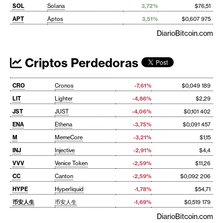
SOL
Solana
3,72%
$76,51
APT
Aptos
3,51%
$0,607 975
DiarioBitcoin.com
Criptos Perdedoras
CRO
Cronos
-7,61%
$0,049 189
LIT
Lighter
-4,86%
$2,29
JST
JUST
-4,06%
$0,101 402
ENA
Ethena
-3,75%
$0,091 457
M
MemeCore
-3,21%
$1,15
INJ
Injective
-2,91%
$4,4
VVV
Venice Token
-2,59%
$11,26
CC
Canton
-2,59%
$0,092 206
HYPE
Hyperliquid
-1,78%
$54,71
币安人生
币安人生
-1,69%
$0,519 179
DiarioBitcoin.com